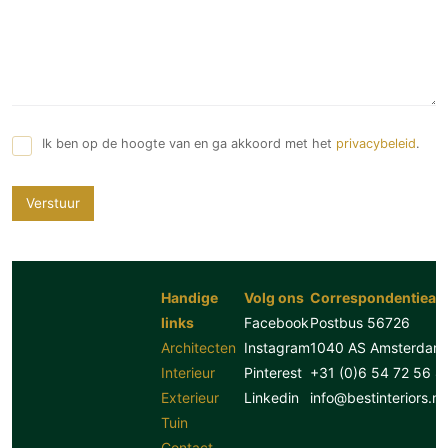
Ik ben op de hoogte van en ga akkoord met het
privacybeleid
.
Verstuur
Handige
Volg ons
Correspondentiead
links
Facebook
Postbus 56726
Architecten
Instagram
1040 AS Amsterdam
Interieur
Pinterest
+31 (0)6 54 72 56 8
Exterieur
Linkedin
info@bestinteriors.nl
Tuin
Contact