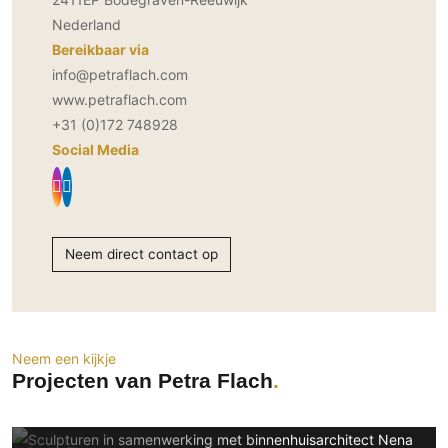
PVC vloeren
Nederland
Gietvloeren
Bereikbaar via
info@petraflach.com
Houten vloeren
www.petraflach.com
Natuursteen en keramiek vloeren
+31 (0)172 748928
Vloerkleden
Social Media
Afwerking
Wandafwerking
Beton Ciré
Neem direct contact op
Behang / Wandtextiel
Natuursteen en keramiek
Leer
Neem een kijkje
Schilderwerk
Projecten van Petra Flach
Stucwerk
Spuitwerk