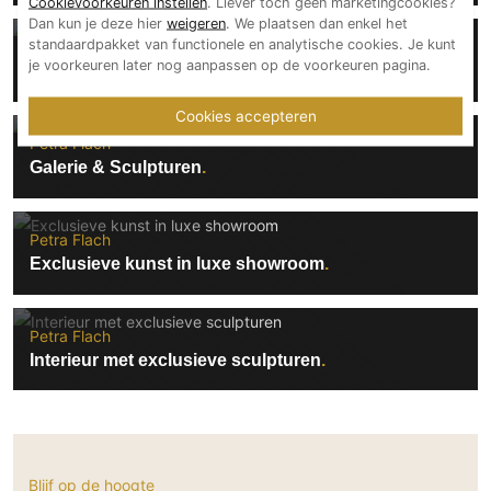
Cookievoorkeuren instellen
. Liever toch geen marketingcookies?
Dan kun je deze hier
weigeren
. We plaatsen dan enkel het
standaardpakket van functionele en analytische cookies. Je kunt
Petra Flach
je voorkeuren later nog aanpassen op de voorkeuren pagina.
Luxe sculpturen
Cookies accepteren
Petra Flach
Galerie & Sculpturen
Petra Flach
Exclusieve kunst in luxe showroom
Petra Flach
Interieur met exclusieve sculpturen
Blijf op de hoogte