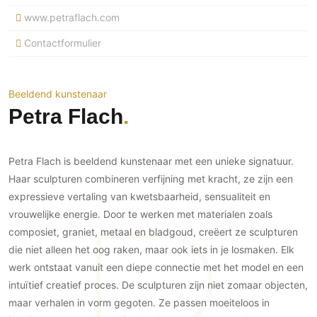
Ramen
Woondecoratie
Tuinmeubelen
Kinderkamer
www.petraflach.com
Buitendeuren
Tuinverlichting
Serre/Veranda
Contactformulier
Inrichting
Deursystemen
Slaapkamer
Omheining
Roomdividers
Glazen wandsystemen
Thuisbioscoop
Bedden
Vouwwanden
Hekwerken en poorten
Toilet
Beeldend kunstenaar
Meubels
Garagedeuren
Petra Flach
Wellness
Zwemmen
Verlichting
Werkkamer
Zonwering
Zwembad en zwemvijver
Haarden
Wijnkelder
Petra Flach is beeldend kunstenaar met een unieke signatuur.
Zonwering
Tuin wellness
Glas
Woonkamer
Haar sculpturen combineren verfijning met kracht, ze zijn een
Buitenshutters
Interieurbouw
expressieve vertaling van kwetsbaarheid, sensualiteit en
Vloer
Buitenkijken
Trappen
vrouwelijke energie. Door te werken met materialen zoals
Overig
Buitenvloeren
composiet, graniet, metaal en bladgoud, creëert ze sculpturen
Bijgebouw / Poolhouse
Autolift
Houten buitenvloeren
Keuken
die niet alleen het oog raken, maar ook iets in je losmaken. Elk
Terrasoverkapping
3D visualisaties
Natuursteen en keramiek
werk ontstaat vanuit een diepe connectie met het model en een
Keukens
Tuin
buitenvloeren
intuïtief creatief proces. De sculpturen zijn niet zomaar objecten,
Keukenapparatuur
Villa
Vlonders
Gevel
maar verhalen in vorm gegoten. Ze passen moeiteloos in
Keukenbladen
Zwembad