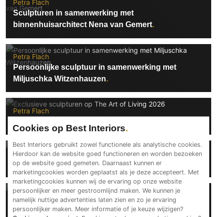
Petra Flach
Technologie
Sculpturen in samenwerking met
binnenhuisarchitect Nena van Gemert
Audio/Video
Thuisbioscoop
Domotica
Petra Flach
Mirror TV
Persoonlijke sculptuur in samenwerking met
Miljuschka Witzenhauzen
Fitnessapparatuur
Wifi
Petra Flach
Overig
Exclusieve sculpturen op The Art of Living 2026
Cookies op Best Interiors
Aannemers Interieur
Best Interiors gebruikt zowel functionele als analytische cookies.
Akoestiek
Petra Flach
Hierdoor kan de website goed functioneren en worden bezoeken
Binnenzwembaden
op de website goed gemeten. Daarnaast kunnen er
Exclusieve sculpturen in design interieur
marketingcookies worden geplaatst als je deze accepteert. Met
Wellness
marketingcookies kunnen wij de ervaring op onze website
Wijnkelder en wijnkasten
persoonlijker en meer gestroomlijnd maken. We kunnen je
Petra Flach
namelijk nuttige advertenties laten zien en zo je ervaring
Luxe sculpturen in beursstand The Art of Living
persoonlijker maken. Meer informatie of je keuze wijzigen?