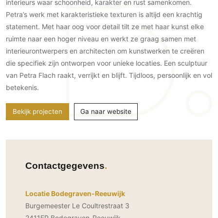
Gevelbekleding
interieurs waar schoonheid, karakter en rust samenkomen.
Zonwering
Keukenaccessoires
Petra’s werk met karakteristieke texturen is altijd een krachtig
Gevelstenen
Zakelijk
Keukenkranen
Zonwering buiten
statement. Met haar oog voor detail tilt ze met haar kunst elke
Houten gevelbekleding
Horeca
ruimte naar een hoger niveau en werkt ze graag samen met
Stucwerk
Ramen en deuren
interieurontwerpers en architecten om kunstwerken te creëren
Kantoor
Schilderwerk buiten
Binnendeuren
die specifiek zijn ontworpen voor unieke locaties. Een sculptuur
van Petra Flach raakt, verrijkt en blijft. Tijdloos, persoonlijk en vol
Aluminium deuren
betekenis.
Houten deuren
Stalen deuren
Bekijk projecten
Ga naar website
Systeemwanden
Deurbeslag
Raambeslag
Meubelbeslag
Contactgegevens
Vloer
Locatie Bodegraven-Reeuwijk
Vloeren
Burgemeester Le Coultrestraat 3
Beton Ciré vloeren
2411EP Bodegraven-Reeuwijk