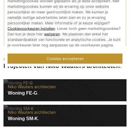
marketingcookies worden geplaatst als je deze accepteert. Met
Technologie
marketingcookies kunnen wij de ervaring op onze website
persoonlijker en meer gestroomlijnd maken. We kunnen je
Audio/Video
namelijk nuttige advertenties laten zien en zo je ervaring
persoonlijker maken. Meer informatie of je keuze wijzigen?
Thuisbioscoop
Cookievoorkeuren instellen
. Liever toch geen marketingcookies?
Neem direct contact op
Domotica
Dan kun je deze hier
weigeren
. We plaatsen dan enkel het
standaardpakket van functionele en analytische cookies. Je kunt
Mirror TV
je voorkeuren later nog aanpassen op de voorkeuren pagina.
Fitnessapparatuur
Wifi
Cookies accepteren
Neem een kijkje
Projecten van Niko Wauters architecten
Overig
Aannemers Interieur
Niko Wauters architecten
Akoestiek
Woning FE-G
Binnenzwembaden
Wellness
Niko Wauters architecten
Wijnkelder en wijnkasten
Woning SM-K