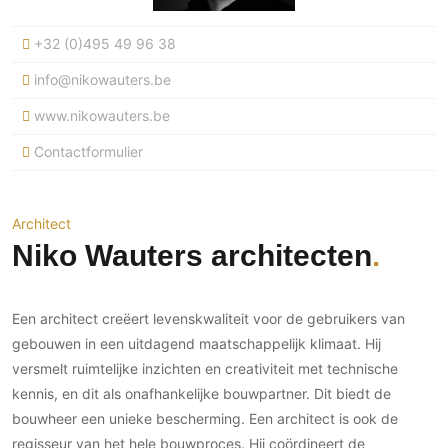
Ramen
Woondecoratie
Tuinmeubelen
Kinderkamer
Buitendeuren
+32 (0)495 49 96 38
Tuinverlichting
Serre/Veranda
Inrichting
Deursystemen
Slaapkamer
info@nikowauters.be
Omheining
Roomdividers
Glazen wandsystemen
Thuisbioscoop
www.nikowauters.be
Bedden
Vouwwanden
Hekwerken en poorten
Toilet
Contactformulier
Meubels
Garagedeuren
Wellness
Zwemmen
Verlichting
Werkkamer
Zonwering
Zwembad en zwemvijver
Haarden
Wijnkelder
Architect
Zonwering
Tuin wellness
Glas
Niko Wauters architecten
Woonkamer
Buitenshutters
Interieurbouw
Vloer
Buitenkijken
Trappen
Overig
Buitenvloeren
Een architect creëert levenskwaliteit voor de gebruikers van
Bijgebouw / Poolhouse
Autolift
Houten buitenvloeren
gebouwen in een uitdagend maatschappelijk klimaat. Hij
Keuken
Terrasoverkapping
versmelt ruimtelijke inzichten en creativiteit met technische
3D visualisaties
Natuursteen en keramiek
Keukens
Tuin
buitenvloeren
kennis, en dit als onafhankelijke bouwpartner. Dit biedt de
Keukenapparatuur
Villa
Vlonders
bouwheer een unieke bescherming. Een architect is ook de
Gevel
Keukenbladen
regisseur van het hele bouwproces. Hij coördineert de
Zwembad