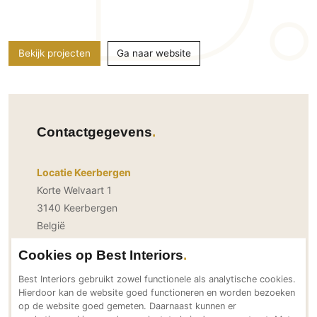
PVC vloeren
Gietvloeren
Bekijk projecten
Ga naar website
Houten vloeren
Natuursteen en keramiek vloeren
Vloerkleden
Afwerking
Contactgegevens
Wandafwerking
Locatie Keerbergen
Beton Ciré
Korte Welvaart 1
Behang / Wandtextiel
3140 Keerbergen
Natuursteen en keramiek
België
Leer
Bereikbaar via
Cookies op Best Interiors
Schilderwerk
info@nikowauters.be
Stucwerk
www.nikowauters.be
Best Interiors gebruikt zowel functionele als analytische cookies.
Hierdoor kan de website goed functioneren en worden bezoeken
+32 (0)495 49 96 38
Spuitwerk
op de website goed gemeten. Daarnaast kunnen er
Social Media