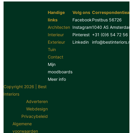
Handige
Volg ons
Correspondentiead
links
Facebook
Postbus 56726
Architecten
Instagram
1040 AS Amsterdam
Interieur
Pinterest
+31 (0)6 54 72 56 8
Exterieur
Linkedin
info@bestinteriors.nl
Tuin
Contact
Mijn
moodboards
Meer info
Copyright 2026 | Best
Interiors
Adverteren
Webdesign
Privacybeleid
Algemene
voorwaarden