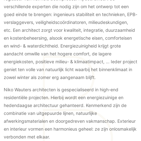
Gevelbekleding
Zonwering
Keukenaccessoires
verschillende experten die nodig zijn om het ontwerp tot een
Gevelstenen
Zakelijk
goed einde te brengen: ingenieurs stabiliteit en technieken, EPB-
Keukenkranen
Zonwering buiten
Houten gevelbekleding
verslaggevers, veiligheidscoördinatoren, milieudeskundigen,
Horeca
Stucwerk
Ramen en deuren
etc. Een architect zorgt voor kwaliteit, integratie, duurzaamheid
Kantoor
Schilderwerk buiten
en kostenbeheersing, alsook energetische eisen, comforteisen
Binnendeuren
en wind- & waterdichtheid. Energiezuinigheid krijgt grote
Aluminium deuren
aandacht omwille van het hogere comfort, de lagere
Houten deuren
energiekosten, positieve milieu- & klimaatimpact, ... Ieder project
Stalen deuren
geniet ten volle van natuurlijk licht waarbij het binnenklimaat in
Systeemwanden
zowel winter als zomer erg aangenaam blijft.
Deurbeslag
Niko Wauters architecten is gespecialiseerd in high-end
Raambeslag
residentiële projecten. Hierbij wordt een energiezuinige en
Meubelbeslag
hedendaagse architectuur gehanteerd. Kenmerkend zijn de
combinatie van uitgepuurde lijnen, natuurlijke
Vloer
afwerkingsmaterialen en doorgedreven vakmanschap. Exterieur
en interieur vormen een harmonieus geheel: ze zijn onlosmakelijk
Vloeren
verbonden met elkaar.
Beton Ciré vloeren