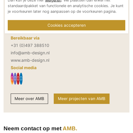
Dan kun je deze hier
weigeren
. We plaatsen dan enkel het
Technologie
standaardpakket van functionele en analytische cookies. Je kunt
Adresgegevens
je voorkeuren later nog aanpassen op de voorkeuren pagina.
Audio/Video
Muggenhool 5
5531RZ Bladel
Thuisbioscoop
Cookies accepteren
NL
Domotica
Bereikbaar via
Mirror TV
+31 (0)497 388510
Fitnessapparatuur
info@amb-design.nl
Wifi
www.amb-design.nl
Social media
Overig
Aannemers Interieur
Akoestiek
Meer over AMB
Meer projecten van AMB
Binnenzwembaden
Wellness
Wijnkelder en wijnkasten
Neem contact op met
AMB