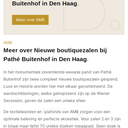
Buitenhof in Den Haag
Ramen
Woondecoratie
Tuinmeubelen
Kinderkamer
Buitendeuren
Tuinverlichting
Serre/Veranda
Inrichting
Deursystemen
Meer over AMB
Slaapkamer
Omheining
Roomdividers
Glazen wandsystemen
Thuisbioscoop
Bedden
Vouwwanden
Hekwerken en poorten
Toilet
AMB
Meubels
Garagedeuren
Wellness
Meer over Nieuwe boutiquezalen bij
Zwemmen
Verlichting
Werkkamer
Zonwering
Pathé Buitenhof in Den Haag
Zwembad en zwemvijver
Haarden
Wijnkelder
Zonwering
Tuin wellness
Glas
Woonkamer
In het monumentale zeventiende-eeuwse pand van Pathé
Buitenshutters
Interieurbouw
Buitenhof zijn twee compleet nieuwe boutiquezalen geopend.
Vloer
Buitenkijken
Trappen
Luxe en historie worden hier met elkaar gecombineerd. De
Overig
Buitenvloeren
wandschilderingen, welke geïnspireerd zijn op de Wiener
Bijgebouw / Poolhouse
Autolift
Houten buitenvloeren
Keuken
Secession, geven de zalen een unieke sfeer.
Terrasoverkapping
3D visualisaties
Natuursteen en keramiek
Keukens
Tuin
buitenvloeren
De textielwanden en -plafonds van AMB zorgen voor een
Keukenapparatuur
optimale beleving en perfecte akoestiek. Voor zalen 2 en 3 zijn
Villa
Vlonders
Gevel
Keukenbladen
in totaal maar liefst 70 unieke doeken toegepast. Geen doek is
Zwembad