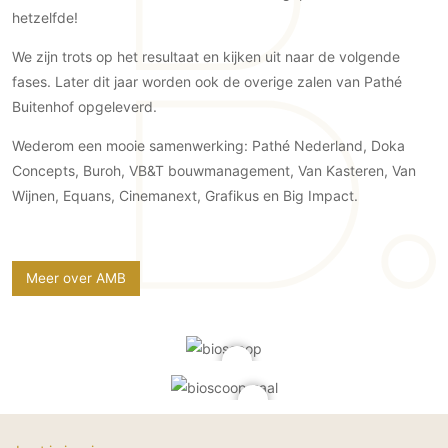
Gevelbekleding
Zonwering
hetzelfde!
Keukenaccessoires
Gevelstenen
Zakelijk
Keukenkranen
Zonwering buiten
We zijn trots op het resultaat en kijken uit naar de volgende
Houten gevelbekleding
Horeca
fases. Later dit jaar worden ook de overige zalen van Pathé
Stucwerk
Ramen en deuren
Kantoor
Buitenhof opgeleverd.
Schilderwerk buiten
Binnendeuren
Wederom een mooie samenwerking: Pathé Nederland, Doka
Aluminium deuren
Concepts, Buroh, VB&T bouwmanagement, Van Kasteren, Van
Houten deuren
Wijnen, Equans, Cinemanext, Grafikus en Big Impact.
Stalen deuren
Systeemwanden
Deurbeslag
Meer over AMB
Raambeslag
Meubelbeslag
Vloer
Vloeren
Beton Ciré vloeren