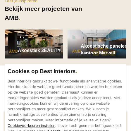
Laat je inspireren
PVC vloeren
Bekijk meer projecten van
Gietvloeren
AMB
Houten vloeren
Natuursteen en keramiek vloeren
Vloerkleden
Akoestische panelen
Akoestiek 3EALITY
AMB
AMB
kantoor Marvell
Afwerking
Wandafwerking
Cookies op Best Interiors
Beton Ciré
Behang / Wandtextiel
Best Interiors gebruikt zowel functionele als analytische cookies.
Hierdoor kan de website goed functioneren en worden bezoeken
Natuursteen en keramiek
op de website goed gemeten. Daarnaast kunnen er
Leer
marketingcookies worden geplaatst als je deze accepteert. Met
marketingcookies kunnen wij de ervaring op onze website
Schilderwerk
persoonlijker en meer gestroomlijnd maken. We kunnen je
Stucwerk
namelijk nuttige advertenties laten zien en zo je ervaring
persoonlijker maken. Meer informatie of je keuze wijzigen?
Contactgegevens AMB
Spuitwerk
Cookievoorkeuren instellen
. Liever toch geen marketingcookies?