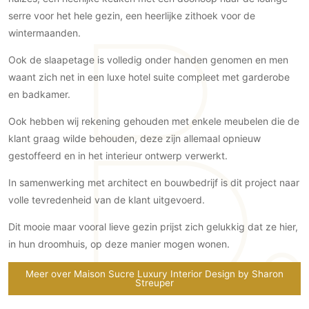
PVC vloeren
serre voor het hele gezin, een heerlijke zithoek voor de
wintermaanden.
Gietvloeren
Houten vloeren
Ook de slaapetage is volledig onder handen genomen en men
Natuursteen en keramiek vloeren
waant zich net in een luxe hotel suite compleet met garderobe
Vloerkleden
en badkamer.
Ook hebben wij rekening gehouden met enkele meubelen die de
Afwerking
klant graag wilde behouden, deze zijn allemaal opnieuw
Wandafwerking
gestoffeerd en in het interieur ontwerp verwerkt.
Beton Ciré
In samenwerking met architect en bouwbedrijf is dit project naar
Behang / Wandtextiel
volle tevredenheid van de klant uitgevoerd.
Natuursteen en keramiek
Dit mooie maar vooral lieve gezin prijst zich gelukkig dat ze hier,
Leer
in hun droomhuis, op deze manier mogen wonen.
Schilderwerk
Stucwerk
Meer over Maison Sucre Luxury Interior Design by Sharon
Streuper
Spuitwerk