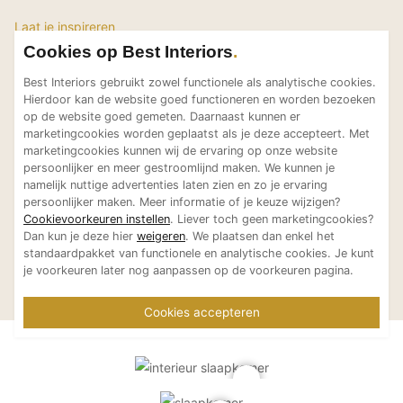
Laat je inspireren
Bekijk meer projecten van
Cookies op Best Interiors
Maison Sucre Luxury
Best Interiors gebruikt zowel functionele als analytische cookies.
Hierdoor kan de website goed functioneren en worden bezoeken
Interior Design by Sharon
op de website goed gemeten. Daarnaast kunnen er
Streuper
marketingcookies worden geplaatst als je deze accepteert. Met
marketingcookies kunnen wij de ervaring op onze website
persoonlijker en meer gestroomlijnd maken. We kunnen je
namelijk nuttige advertenties laten zien en zo je ervaring
persoonlijker maken. Meer informatie of je keuze wijzigen?
Cookievoorkeuren instellen
. Liever toch geen marketingcookies?
Dan kun je deze hier
weigeren
. We plaatsen dan enkel het
Maison Sucre Luxury
Maison Sucre Luxury
Lux
standaardpakket van functionele en analytische cookies. Je kunt
Interior Design by Sharon
Interior Design by Sharon
je voorkeuren later nog aanpassen op de voorkeuren pagina.
Luxe buitenhuis
hart
Streuper
Streuper
Cookies accepteren