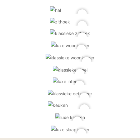
Technologie
Audio/Video
Thuisbioscoop
Domotica
Mirror TV
Fitnessapparatuur
Wifi
Overig
Aannemers Interieur
Akoestiek
Binnenzwembaden
Wellness
Wijnkelder en wijnkasten