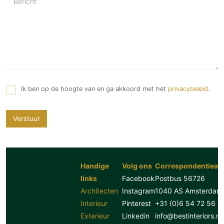
Bericht
Ik ben op de hoogte van en ga akkoord met het
privacybeleid
.
Verstuur
Handige
Volg ons
Correspondentiead
links
Facebook
Postbus 56726
Architecten
Instagram
1040 AS Amsterdam
Interieur
Pinterest
+31 (0)6 54 72 56 8
Exterieur
Linkedin
info@bestinteriors.nl