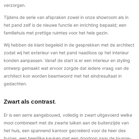
Gevelbekleding
Zonwering
verzorgen.
Keukenaccessoires
Gevelstenen
Zakelijk
Keukenkranen
Zonwering buiten
Tijdens de serie van afspraken zowel in onze showroom als in
Houten gevelbekleding
Horeca
het pand zelf is de nieuwe functie en inrichting bepaald; een
Stucwerk
Ramen en deuren
Kantoor
familiehuis met prettige ruimtes voor het hele gezin.
Schilderwerk buiten
Binnendeuren
Wij hebben de klant begeleid in de gesprekken met de architect
Aluminium deuren
zodat wij het exterieur van het pand naadloos op het interieur
Houten deuren
konden aanpassen. Vanaf de start is er een interieur en styling
Stalen deuren
ontwerp gemaakt wat ervoor zorgde dat iedere vraag van de
Systeemwanden
architect kon worden beantwoord met het eindresultaat in
gedachten.
Deurbeslag
Raambeslag
Zwart als contrast
Meubelbeslag
Er is een serre aangebouwd, volledig in zwart uitgevoerd welke
Vloer
mooi combineert met de zwarte luiken aan de buitenzijde van
Vloeren
het huis, een spannend kantoor gecreëerd voor de heer des
Beton Ciré vloeren
huizes, een heerlijke keuken met een doorloop naar de lounge-