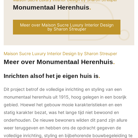
Ramen
Woondecoratie
Tuinmeubelen
Kinderkamer
Monumentaal Herenhuis
Buitendeuren
Tuinverlichting
Serre/Veranda
Inrichting
Deursystemen
Slaapkamer
Meer over Maison Sucre Luxury Interior Design
Omheining
by Sharon Streuper
Roomdividers
Glazen wandsystemen
Thuisbioscoop
Bedden
Vouwwanden
Hekwerken en poorten
Toilet
Meubels
Garagedeuren
Wellness
Zwemmen
Maison Sucre Luxury Interior Design by Sharon Streuper
Verlichting
Werkkamer
Meer over Monumentaal Herenhuis
Zonwering
Zwembad en zwemvijver
Haarden
Wijnkelder
Zonwering
Tuin wellness
Glas
Inrichten alsof het je eigen huis is
Woonkamer
Buitenshutters
Interieurbouw
Vloer
Dit project betrof de volledige inrichting en styling van een
Buitenkijken
Trappen
Overig
Buitenvloeren
monumentaal herenhuis uit 1915, hoog gelegen in een bosrijk
Bijgebouw / Poolhouse
gebied. Hoewel het gebouw mooie karakteristieken en een
Autolift
Houten buitenvloeren
Keuken
Terrasoverkapping
statig karakter bezat, was het lange tijd niet bewoond en
3D visualisaties
Natuursteen en keramiek
Keukens
Tuin
buitenvloeren
onderhouden. De nieuwe bewoners wilden dit pand zijn allure
Keukenapparatuur
weer teruggeven en hebben ons de opdracht gegeven de
Villa
Vlonders
Gevel
Keukenbladen
volledige inrichting, styling en bijbehorende bouwbegeleiding te
Zwembad