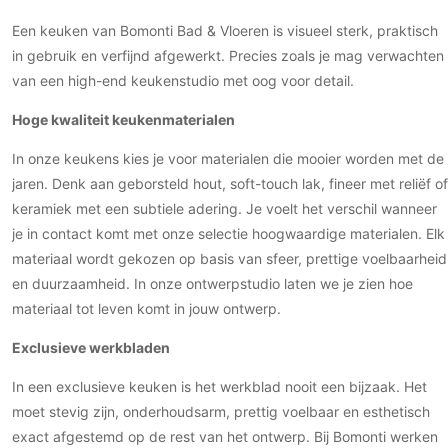
Technologie
Een keuken van Bomonti Bad & Vloeren is visueel sterk, praktisch
Audio/Video
in gebruik en verfijnd afgewerkt. Precies zoals je mag verwachten
van een high-end keukenstudio met oog voor detail.
Thuisbioscoop
Domotica
Hoge kwaliteit keukenmaterialen
Mirror TV
In onze keukens kies je voor materialen die mooier worden met de
Fitnessapparatuur
jaren. Denk aan geborsteld hout, soft-touch lak, fineer met reliëf of
Wifi
keramiek met een subtiele adering. Je voelt het verschil wanneer
je in contact komt met onze selectie hoogwaardige materialen. Elk
Overig
materiaal wordt gekozen op basis van sfeer, prettige voelbaarheid
Aannemers Interieur
en duurzaamheid. In onze ontwerpstudio laten we je zien hoe
Akoestiek
materiaal tot leven komt in jouw ontwerp.
Binnenzwembaden
Exclusieve werkbladen
Wellness
In een exclusieve keuken is het werkblad nooit een bijzaak. Het
Wijnkelder en wijnkasten
moet stevig zijn, onderhoudsarm, prettig voelbaar en esthetisch
exact afgestemd op de rest van het ontwerp. Bij Bomonti werken