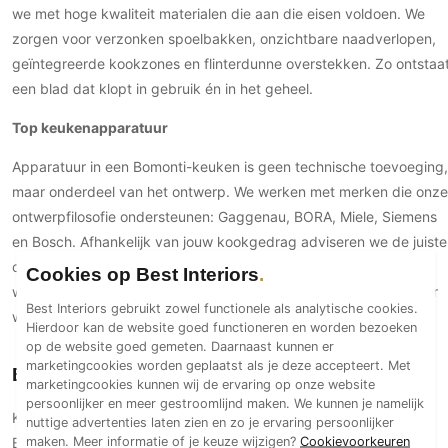
we met hoge kwaliteit materialen die aan die eisen voldoen. We
zorgen voor verzonken spoelbakken, onzichtbare naadverlopen,
geïntegreerde kookzones en flinterdunne overstekken. Zo ontstaa
een blad dat klopt in gebruik én in het geheel.
Top keukenapparatuur
Apparatuur in een Bomonti-keuken is geen technische toevoeging,
maar onderdeel van het ontwerp. We werken met merken die onze
ontwerpfilosofie ondersteunen: Gaggenau, BORA, Miele, Siemens
en Bosch. Afhankelijk van jouw kookgedrag adviseren we de juiste
combinatie van stoomtechnologie, warmhoudladen,
Cookies op Best Interiors
wijnklimaatkasten of geïntegreerde koffie-oplossingen. Zichtbaar
Best Interiors gebruikt zowel functionele als analytische cookies.
waar het mag, onzichtbaar waar het beter werkt.
Hierdoor kan de website goed functioneren en worden bezoeken
op de website goed gemeten. Daarnaast kunnen er
marketingcookies worden geplaatst als je deze accepteert. Met
Bezoek onze keukenshowroom in Den Haag
marketingcookies kunnen wij de ervaring op onze website
persoonlijker en meer gestroomlijnd maken. We kunnen je namelijk
Kom langs voor een persoonlijk gesprek. Klanten bezoeken
nuttige advertenties laten zien en zo je ervaring persoonlijker
maken. Meer informatie of je keuze wijzigen?
Cookievoorkeuren
Bomonti vanuit heel