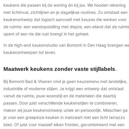
Gevelbekleding
Zonwering
keukens die passen bij de woning én bij jou. We houden rekening
Keukenaccessoires
Gevelstenen
met lichtinval, zichtlijnen en je dagelijkse routines. Zo ontstaat een
Zakelijk
Keukenkranen
Zonwering buiten
Houten gevelbekleding
keukenontwerp dat logisch aanvoelt met keuzes die werken voor
Horeca
Stucwerk
de ruimte: een wandopstelling met diepte, een eiland dat de ruimt
Ramen en deuren
Kantoor
opent of een nis die rust brengt in het geheel.
Schilderwerk buiten
Binnendeuren
In de high-end keukenstudio van Bomonti in Den Haag brengen w
Aluminium deuren
keukenontwerpen tot leven.
Houten deuren
Stalen deuren
Maatwerk keukens zonder vaste stijllabels
Systeemwanden
Deurbeslag
Bij Bomonti Bad & Vloeren vind je geen keuzemenu met landelijke,
Raambeslag
industriële of moderne stijlen. Je krijgt een ontwerp dat ontstaat
Meubelbeslag
vanuit de ruimte, jouw woonstijl en de materialen die daarbij
passen. Door juist verschillende keukenstijlen te combineren,
Vloer
maken wij jouw keukenontwerp uniek en persoonlijk. Misschien ga
je voor een greeploze keuken in matzwart met een licht terrazzo
Vloeren
blad. Of juist voor massief eiken fronten, gecombineerd met een
Beton Ciré vloeren