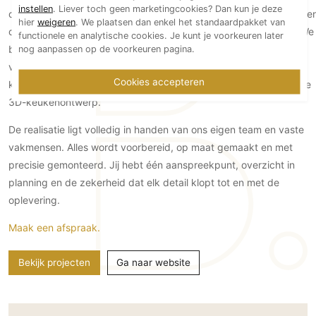
instellen
. Liever toch geen marketingcookies? Dan kun je deze
de
Randstad
(waaronder
Zoetermeer
,
Delft
,
Vlaardingen
,
Leiden
e
hier
weigeren
. We plaatsen dan enkel het standaardpakket van
daarbuiten) om hier in alle rust hun keuken te laten ontwerpen. We
functionele en analytische cookies. Je kunt je voorkeuren later
brengen in kaart wie jij bent en hoe jij jouw keuken gebruikt. We
nog aanpassen op de voorkeuren pagina.
verdiepen ons in materiaalkeuzes, kleurstellingen en
Cookies accepteren
keukenapparatuur. Vervolgens ontvang je een op maat gemaakte
3D-keukenontwerp.
De realisatie ligt volledig in handen van ons eigen team en vaste
vakmensen. Alles wordt voorbereid, op maat gemaakt en met
precisie gemonteerd. Jij hebt één aanspreekpunt, overzicht in
planning en de zekerheid dat elk detail klopt tot en met de
oplevering.
Maak een afspraak.
Bekijk projecten
Ga naar website