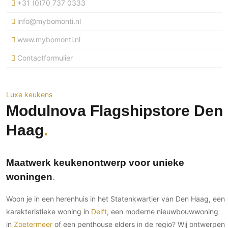
+31 (0)70 737 0333
Ramen
Woondecoratie
Tuinmeubelen
Kinderkamer
Buitendeuren
info@mybomonti.nl
Tuinverlichting
Serre/Veranda
Inrichting
Deursystemen
Slaapkamer
www.mybomonti.nl
Omheining
Roomdividers
Glazen wandsystemen
Thuisbioscoop
Contactformulier
Bedden
Vouwwanden
Hekwerken en poorten
Toilet
Meubels
Garagedeuren
Wellness
Zwemmen
Verlichting
Luxe keukens
Werkkamer
Zonwering
Zwembad en zwemvijver
Modulnova Flagshipstore Den
Haarden
Wijnkelder
Zonwering
Tuin wellness
Glas
Haag
Woonkamer
Buitenshutters
Interieurbouw
Vloer
Buitenkijken
Trappen
Overig
Buitenvloeren
Maatwerk keukenontwerp voor unieke
Bijgebouw / Poolhouse
Autolift
Houten buitenvloeren
woningen
Keuken
Terrasoverkapping
3D visualisaties
Natuursteen en keramiek
Keukens
Tuin
buitenvloeren
Woon je in een herenhuis in het Statenkwartier van Den Haag, een
Keukenapparatuur
karakteristieke woning in
Delft
, een moderne nieuwbouwwoning
Villa
Vlonders
Gevel
Keukenbladen
in
Zoetermeer
of een penthouse elders in de regio? Wij ontwerpen
Zwembad