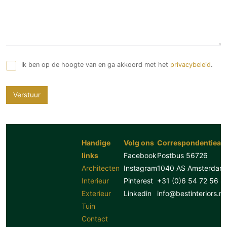
Ik ben op de hoogte van en ga akkoord met het
privacybeleid
.
Verstuur
Handige
Volg ons
Correspondentiead
links
Facebook
Postbus 56726
Architecten
Instagram
1040 AS Amsterdam
Interieur
Pinterest
+31 (0)6 54 72 56 8
Exterieur
Linkedin
info@bestinteriors.nl
Tuin
Contact