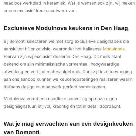
naadloos werkblad in keramiek. Wat je wensen ook zijn, wij maken
PVC vloeren
er een exclusief keukenontwerp van.
Gietvloeren
Houten vloeren
Exclusieve Modulnova keukens in Den Haag
Natuursteen en keramiek vloeren
Bij Bomonti selecteren we met zorg exclusieve designlabels die
Vloerkleden
aansluiten bij onze visie, waaronder het Italiaanse
Modulnova
.
Afwerking
Hiervan zijn wij exclusief dealer in Den Haag. Dit merk staat
bekend om zijn minimalistische vormentaal, hoogwaardige
Wandafwerking
afwerking en verfijnd materiaalgebruik. Dankzij deze toevoeging
Beton Ciré
aan ons aanbod kunnen we keukenopstellingen realiseren waarin
Behang / Wandtextiel
Italiaans design en maatwerk perfect samenkomen.
Natuursteen en keramiek
Modulnova vormt een naadloze aanvulling op onze eigen
Leer
designsignatuur: stijlvol, krachtig en tot in detail doordacht.
Schilderwerk
Stucwerk
Wat je mag verwachten van een designkeuken
Spuitwerk
van Bomonti