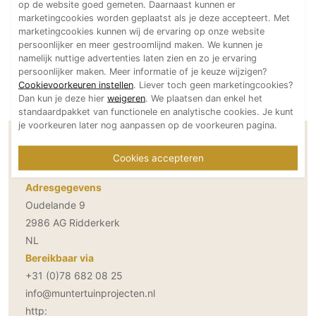
op de website goed gemeten. Daarnaast kunnen er
Technologie
marketingcookies worden geplaatst als je deze accepteert. Met
marketingcookies kunnen wij de ervaring op onze website
Audio/Video
persoonlijker en meer gestroomlijnd maken. We kunnen je
Thuisbioscoop
namelijk nuttige advertenties laten zien en zo je ervaring
persoonlijker maken. Meer informatie of je keuze wijzigen?
Domotica
Cookievoorkeuren instellen
. Liever toch geen marketingcookies?
Mirror TV
Dan kun je deze hier
weigeren
. We plaatsen dan enkel het
standaardpakket van functionele en analytische cookies. Je kunt
Fitnessapparatuur
je voorkeuren later nog aanpassen op de voorkeuren pagina.
Wifi
Contactgegevens Munter Tuinprojecten
Cookies accepteren
Overig
Adresgegevens
Aannemers Interieur
Oudelande 9
Akoestiek
2986 AG Ridderkerk
Binnenzwembaden
NL
Wellness
Bereikbaar via
+31 (0)78 682 08 25
Wijnkelder en wijnkasten
info@muntertuinprojecten.nl
http: