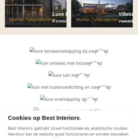
PVC vloeren
Luxe tuin met
Villatui
Gietvloeren
Munter Tuinprojecten
Munter Tuinprojecten
Ecopool
zwemba
Houten vloeren
Natuursteen en keramiek vloeren
Vloerkleden
Afwerking
Wandafwerking
Beton Ciré
Behang / Wandtextiel
Natuursteen en keramiek
Leer
Schilderwerk
Cookies op Best Interiors
Stucwerk
Best Interiors gebruikt zowel functionele als analytische cookies.
Spuitwerk
Hierdoor kan de website goed functioneren en worden bezoeken