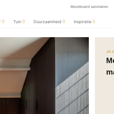
Moodboard aanmaken
r
Tuin
Duurzaamheid
Inspiratie
JN I
M
ma