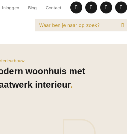
Inloggen
Blog
Contact
nterieurbouw
odern woonhuis met
atwerk interieur