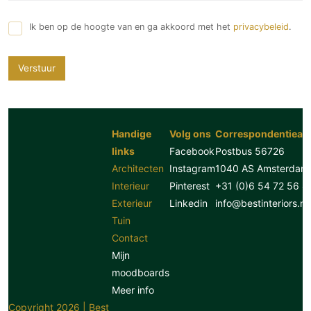
Ik ben op de hoogte van en ga akkoord met het
privacybeleid
.
Verstuur
Handige
Volg ons
Correspondentiead
links
Facebook
Postbus 56726
Architecten
Instagram
1040 AS Amsterdam
Interieur
Pinterest
+31 (0)6 54 72 56 8
Exterieur
Linkedin
info@bestinteriors.nl
Tuin
Contact
Mijn
moodboards
Meer info
Copyright 2026 | Best