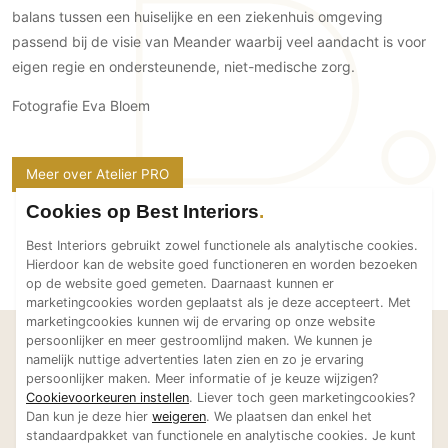
balans tussen een huiselijke en een ziekenhuis omgeving
Technologie
passend bij de visie van Meander waarbij veel aandacht is voor
Audio/Video
eigen regie en ondersteunende, niet-medische zorg.
Thuisbioscoop
Fotografie Eva Bloem
Domotica
Mirror TV
Fitnessapparatuur
Meer over Atelier PRO
Wifi
Cookies op Best Interiors
Overig
Best Interiors gebruikt zowel functionele als analytische cookies.
Hierdoor kan de website goed functioneren en worden bezoeken
Aannemers Interieur
op de website goed gemeten. Daarnaast kunnen er
marketingcookies worden geplaatst als je deze accepteert. Met
Akoestiek
marketingcookies kunnen wij de ervaring op onze website
Binnenzwembaden
persoonlijker en meer gestroomlijnd maken. We kunnen je
Laat je inspireren
namelijk nuttige advertenties laten zien en zo je ervaring
Wellness
Bekijk meer projecten van
persoonlijker maken. Meer informatie of je keuze wijzigen?
Wijnkelder en wijnkasten
Cookievoorkeuren instellen
. Liever toch geen marketingcookies?
Atelier PRO
Dan kun je deze hier
weigeren
. We plaatsen dan enkel het
standaardpakket van functionele en analytische cookies. Je kunt