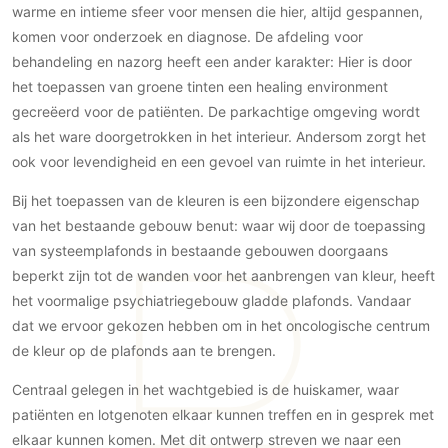
warme en intieme sfeer voor mensen die hier, altijd gespannen,
PVC vloeren
komen voor onderzoek en diagnose. De afdeling voor
Gietvloeren
behandeling en nazorg heeft een ander karakter: Hier is door
Houten vloeren
het toepassen van groene tinten een healing environment
Natuursteen en keramiek vloeren
gecreëerd voor de patiënten. De parkachtige omgeving wordt
als het ware doorgetrokken in het interieur. Andersom zorgt het
Vloerkleden
ook voor levendigheid en een gevoel van ruimte in het interieur.
Afwerking
Bij het toepassen van de kleuren is een bijzondere eigenschap
Wandafwerking
van het bestaande gebouw benut: waar wij door de toepassing
Beton Ciré
van systeemplafonds in bestaande gebouwen doorgaans
Behang / Wandtextiel
beperkt zijn tot de wanden voor het aanbrengen van kleur, heeft
het voormalige psychiatriegebouw gladde plafonds. Vandaar
Natuursteen en keramiek
dat we ervoor gekozen hebben om in het oncologische centrum
Leer
de kleur op de plafonds aan te brengen.
Schilderwerk
Centraal gelegen in het wachtgebied is de huiskamer, waar
Stucwerk
patiënten en lotgenoten elkaar kunnen treffen en in gesprek met
Spuitwerk
elkaar kunnen komen. Met dit ontwerp streven we naar een