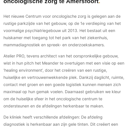
oncologische zorg te Amersfoort
Gevelbekleding
Zonwering
Keukenaccessoires
Gevelstenen
Zakelijk
Keukenkranen
Zonwering buiten
Het nieuwe Centrum voor oncologische zorg is gelegen aan de
Houten gevelbekleding
Horeca
rustige parkzijde van het gebouw, op de 1e verdieping van het
Stucwerk
Ramen en deuren
Kantoor
voormalige psychiatriegebouw uit 2013. Het bestaat uit een
Schilderwerk buiten
Binnendeuren
huiskamer met toegang tot het park van het ziekenhuis,
mammadiagnostiek en spreek- en onderzoekskamers.
Aluminium deuren
Houten deuren
Atelier PRO, tevens architect van het oorspronkelijke gebouw,
Stalen deuren
wist in hun pitch het Meander te overtuigen met een visie op een
Systeemwanden
‘healing environment’, door het creëren van een rustige,
huiselijke en vertrouwenwekkende plek. Dankzij daglicht, ruimte,
Deurbeslag
contact met groen en een goede logistiek kunnen mensen zich
Raambeslag
maximaal op hun gemak voelen. Daarnaast gebruiken we kleur
Meubelbeslag
om de huiselijke sfeer in het oncologische centrum te
ondersteunen en de afdelingen herkenbaar te maken.
Vloer
De kliniek heeft verschillende afdelingen: De afdeling
Vloeren
diagnostiek is herkenbaar aan zijn gele tinten. Dit creëert een
Beton Ciré vloeren