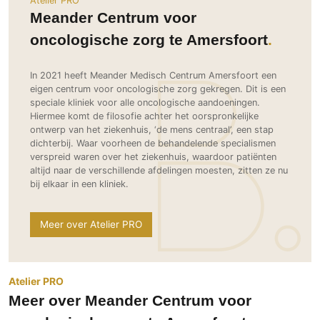
Atelier PRO
Ramen
Woondecoratie
Tuinmeubelen
Kinderkamer
Meander Centrum voor
Buitendeuren
Tuinverlichting
Serre/Veranda
oncologische zorg te Amersfoort
Inrichting
Deursystemen
Slaapkamer
Omheining
Roomdividers
Glazen wandsystemen
Thuisbioscoop
In 2021 heeft Meander Medisch Centrum Amersfoort een
eigen centrum voor oncologische zorg gekregen. Dit is een
Bedden
Vouwwanden
Hekwerken en poorten
Toilet
speciale kliniek voor alle oncologische aandoeningen.
Meubels
Garagedeuren
Wellness
Hiermee komt de filosofie achter het oorspronkelijke
Zwemmen
ontwerp van het ziekenhuis, ‘de mens centraal’, een stap
Verlichting
Werkkamer
dichterbij. Waar voorheen de behandelende specialismen
Zonwering
Zwembad en zwemvijver
Haarden
Wijnkelder
verspreid waren over het ziekenhuis, waardoor patiënten
Zonwering
Tuin wellness
altijd naar de verschillende afdelingen moesten, zitten ze nu
Glas
Woonkamer
bij elkaar in een kliniek.
Buitenshutters
Interieurbouw
Vloer
Buitenkijken
Trappen
Overig
Meer over Atelier PRO
Buitenvloeren
Bijgebouw / Poolhouse
Autolift
Houten buitenvloeren
Keuken
Terrasoverkapping
3D visualisaties
Natuursteen en keramiek
Keukens
Tuin
buitenvloeren
Atelier PRO
Keukenapparatuur
Villa
Vlonders
Meer over Meander Centrum voor
Gevel
Keukenbladen
Zwembad