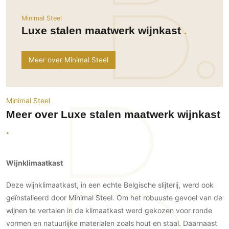
Ramen
Woondecoratie
Tuinmeubelen
Kinderkamer
Minimal Steel
Buitendeuren
Tuinverlichting
Serre/Veranda
Luxe stalen maatwerk wijnkast
Inrichting
Deursystemen
Slaapkamer
Omheining
Roomdividers
Glazen wandsystemen
Thuisbioscoop
Meer over Minimal Steel
Bedden
Vouwwanden
Hekwerken en poorten
Toilet
Meubels
Garagedeuren
Wellness
Zwemmen
Verlichting
Werkkamer
Minimal Steel
Zonwering
Zwembad en zwemvijver
Haarden
Wijnkelder
Meer over Luxe stalen maatwerk wijnkast
Zonwering
Tuin wellness
Glas
Woonkamer
Buitenshutters
Interieurbouw
Vloer
Buitenkijken
Trappen
Overig
Buitenvloeren
Wijnklimaatkast
Bijgebouw / Poolhouse
Autolift
Houten buitenvloeren
Keuken
Terrasoverkapping
Deze wijnklimaatkast, in een echte Belgische slijterij, werd ook
3D visualisaties
Natuursteen en keramiek
Keukens
Tuin
buitenvloeren
geïnstalleerd door Minimal Steel. Om het robuuste gevoel van de
Keukenapparatuur
wijnen te vertalen in de klimaatkast werd gekozen voor ronde
Villa
Vlonders
Gevel
vormen en natuurlijke materialen zoals hout en staal. Daarnaast
Keukenbladen
Zwembad