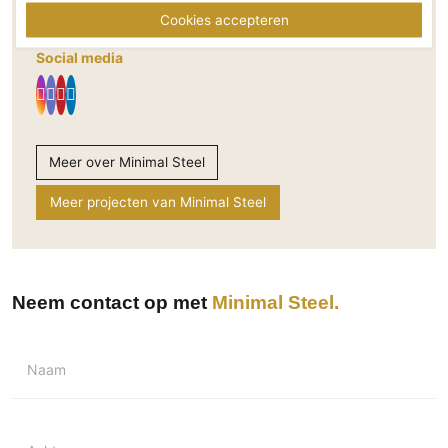
info@minimalsteel.com
Technologie
Cookies accepteren
www.minimalsteel.com
Audio/Video
Social media
Thuisbioscoop
Domotica
Mirror TV
Meer over Minimal Steel
Fitnessapparatuur
Wifi
Meer projecten van Minimal Steel
Overig
Aannemers Interieur
Neem contact op met
Minimal Steel
Akoestiek
Binnenzwembaden
Wellness
Naam
Wijnkelder en wijnkasten