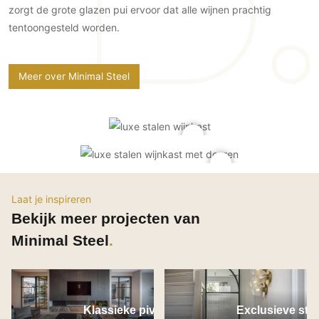
Gevelbekleding
zorgt de grote glazen pui ervoor dat alle wijnen prachtig
Zonwering
Keukenaccessoires
Gevelstenen
tentoongesteld worden.
Zakelijk
Keukenkranen
Zonwering buiten
Houten gevelbekleding
Horeca
Stucwerk
Ramen en deuren
Kantoor
Meer over Minimal Steel
Schilderwerk buiten
Binnendeuren
Aluminium deuren
Houten deuren
Stalen deuren
Systeemwanden
Deurbeslag
Laat je inspireren
Raambeslag
Bekijk meer projecten van
Meubelbeslag
Minimal Steel
Vloer
Vloeren
Klassieke pivot deur
Exclusieve sta
Beton Ciré vloeren