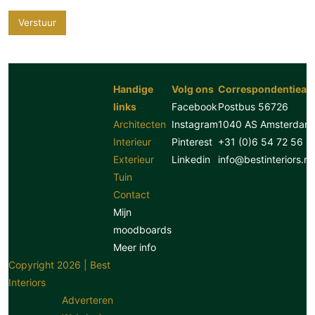
Verstuur
Handige
Volg ons
Correspondentiead
links
Facebook
Postbus 56726
Architecten
Instagram
1040 AS Amsterdam
Interieur
Pinterest
+31 (0)6 54 72 56 8
Exterieur
Linkedin
info@bestinteriors.nl
Tuin
Contact
Mijn
moodboards
Meer info
Copyright 2026 | Best
Interiors
Adverteren