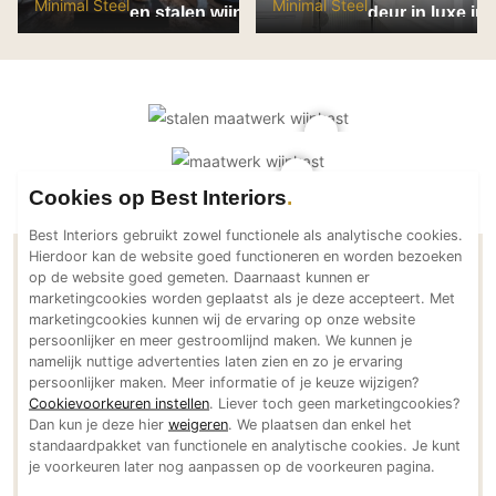
Minimal Steel
Minimal Steel
en stalen wijnkast in
deur in luxe int
PVC vloeren
luxe villa
Gietvloeren
Houten vloeren
Natuursteen en keramiek vloeren
Vloerkleden
Cookies op Best Interiors
Afwerking
Best Interiors gebruikt zowel functionele als analytische cookies.
Wandafwerking
Hierdoor kan de website goed functioneren en worden bezoeken
Beton Ciré
Contactgegevens Minimal Steel
op de website goed gemeten. Daarnaast kunnen er
marketingcookies worden geplaatst als je deze accepteert. Met
Behang / Wandtextiel
marketingcookies kunnen wij de ervaring op onze website
Natuursteen en keramiek
Adresgegevens
persoonlijker en meer gestroomlijnd maken. We kunnen je
namelijk nuttige advertenties laten zien en zo je ervaring
Corsendonk 9
Leer
persoonlijker maken. Meer informatie of je keuze wijzigen?
2360 Oud Turnhout
Schilderwerk
Cookievoorkeuren instellen
. Liever toch geen marketingcookies?
Enkel op afspraak BE
Dan kun je deze hier
weigeren
. We plaatsen dan enkel het
Stucwerk
standaardpakket van functionele en analytische cookies. Je kunt
Bereikbaar via
Spuitwerk
je voorkeuren later nog aanpassen op de voorkeuren pagina.
+32 (0)493 194725