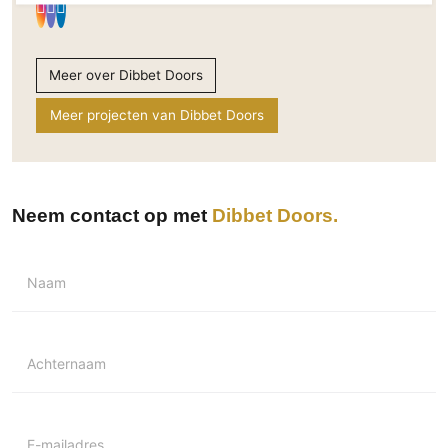
Technologie
Audio/Video
Meer over Dibbet Doors
Thuisbioscoop
Domotica
Meer projecten van Dibbet Doors
Mirror TV
Fitnessapparatuur
Wifi
Neem contact op met
Dibbet Doors
Overig
Aannemers Interieur
Naam
Akoestiek
Binnenzwembaden
Wellness
Achternaam
Wijnkelder en wijnkasten
E-mailadres