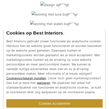
PVC vloeren
Gietvloeren
Houten vloeren
Natuursteen en keramiek vloeren
Cookies op Best Interiors
Vloerkleden
Contactgegevens Dibbet Doors
Best Interiors gebruikt zowel functionele als analytische cookies.
Afwerking
Hierdoor kan de website goed functioneren en worden bezoeken
op de website goed gemeten. Daarnaast kunnen er
Wandafwerking
Adresgegevens
marketingcookies worden geplaatst als je deze accepteert. Met
Anthonie Fokkerstraat 59
Beton Ciré
marketingcookies kunnen wij de ervaring op onze website
persoonlijker en meer gestroomlijnd maken. We kunnen je
3772 MP Barneveld
Behang / Wandtextiel
namelijk nuttige advertenties laten zien en zo je ervaring
NL
persoonlijker maken. Meer informatie of je keuze wijzigen?
Natuursteen en keramiek
Bereikbaar via
Cookievoorkeuren instellen
. Liever toch geen marketingcookies?
Leer
Dan kun je deze hier
weigeren
. We plaatsen dan enkel het
+31 (0)342 - 490011
standaardpakket van functionele en analytische cookies. Je kunt
Schilderwerk
contact@dibbetdoors.nl
je voorkeuren later nog aanpassen op de voorkeuren pagina.
Stucwerk
www.dibbetdoors.nl
Social media
Spuitwerk
Cookies accepteren