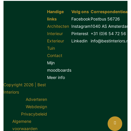
Handige
Volg ons
Correspondentiead
links
Facebook
Postbus 56726
Architecten
Instagram
1040 AS Amsterdam
Interieur
Pinterest
+31 (0)6 54 72 56 8
Exterieur
Linkedin
info@bestinteriors.nl
Tuin
Contact
Mijn
moodboards
Meer info
Copyright 2026 | Best
Interiors
Adverteren
Webdesign
Privacybeleid
Algemene
voorwaarden