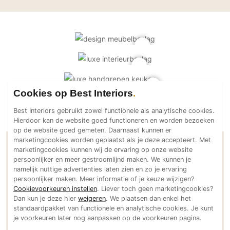
Derk
PVC vloeren
Gietvloeren
Houten vloeren
Natuursteen en keramiek vloeren
Vloerkleden
Cookies op Best Interiors
Afwerking
Best Interiors gebruikt zowel functionele als analytische cookies.
Wandafwerking
Hierdoor kan de website goed functioneren en worden bezoeken
Beton Ciré
op de website goed gemeten. Daarnaast kunnen er
marketingcookies worden geplaatst als je deze accepteert. Met
Behang / Wandtextiel
Contactgegevens Dauby
marketingcookies kunnen wij de ervaring op onze website
Natuursteen en keramiek
persoonlijker en meer gestroomlijnd maken. We kunnen je
namelijk nuttige advertenties laten zien en zo je ervaring
Leer
persoonlijker maken. Meer informatie of je keuze wijzigen?
Adresgegevens
Schilderwerk
Cookievoorkeuren instellen
. Liever toch geen marketingcookies?
Uilenbaan 86
Dan kun je deze hier
weigeren
. We plaatsen dan enkel het
Stucwerk
2160 Wommelgem
standaardpakket van functionele en analytische cookies. Je kunt
Spuitwerk
je voorkeuren later nog aanpassen op de voorkeuren pagina.
BE