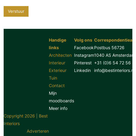
Verstuur
Handige
Volg ons
Correspondentiead
links
Facebook
Postbus 56726
Architecten
Instagram
1040 AS Amsterdam
Interieur
Pinterest
+31 (0)6 54 72 56 8
Exterieur
Linkedin
info@bestinteriors.nl
Tuin
Contact
Mijn
moodboards
Meer info
Copyright 2026 | Best
Interiors
Adverteren