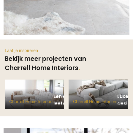
Laat je inspireren
Bekijk meer projecten van
Charrell Home Interiors
Een eigentijdse
Luxe i
Charrell Home Interiors
Charrell Home Interiors
leefomgeving
desig
project BA
projec