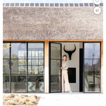
Technologie
Audio/Video
Thuisbioscoop
Domotica
Mirror TV
Fitnessapparatuur
Wifi
Overig
Aannemers Interieur
Akoestiek
Binnenzwembaden
Wellness
Wijnkelder en wijnkasten