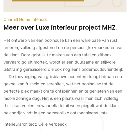
Gevelbekleding
Zonwering
Keukenaccessoires
Gevelstenen
Zakelijk
Keukenkranen
Zonwering buiten
Houten gevelbekleding
Charrell Home Interiors
Horeca
Meer over Luxe interieur project MHZ
Stucwerk
Ramen en deuren
Kantoor
Schilderwerk buiten
Binnendeuren
Het ontwerp van een poolhouse kan een ware oase van rust
Aluminium deuren
creëren, volledig afgestemd op de persoonlijke voorkeuren van
Houten deuren
de klant. Door gebruik te maken van een tafel en zitbank
vervaardigd uit mortex, wordt er een duurzame en stijlvolle
Stalen deuren
uitstraling gerealiseerd die ook nog eens onderhoudsvriendelijk
Systeemwanden
is. De toevoeging van grijsblauwe accenten draagt bij aan een
Deurbeslag
gevoel van frisheid en sereniteit, wat het poolhouse tot de
Raambeslag
perfecte plek maakt om te ontspannen en te genieten van een
Meubelbeslag
mooie zonnige dag. Het is een plaats waar men zich volledig
thuis kan voelen en waar elk detail weerspiegelt wat de klant
Vloer
belangrijk vindt in een persoonlijke ontspanningsruimte.
Vloeren
Interieurarchitect: Célie Verbeeck
Beton Ciré vloeren