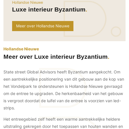
Ramen
Hollandse Nieuwe
Woondecoratie
Tuinmeubelen
Kinderkamer
Luxe interieur Byzantium
Buitendeuren
Tuinverlichting
Serre/Veranda
Inrichting
Deursystemen
Slaapkamer
Meer over Hollandse Nieuwe
Omheining
Roomdividers
Glazen wandsystemen
Thuisbioscoop
Bedden
Vouwwanden
Hekwerken en poorten
Toilet
Meubels
Garagedeuren
Wellness
Hollandse Nieuwe
Zwemmen
Verlichting
Werkkamer
Meer over Luxe interieur Byzantium
Zonwering
Zwembad en zwemvijver
Haarden
Wijnkelder
Zonwering
Tuin wellness
Glas
Woonkamer
State street Global Advisors heeft Byzantium aangekocht. Om
Buitenshutters
Interieurbouw
een aantrekkelijke positionering van dit gebouw aan de kop van
Vloer
Buitenkijken
Trappen
het Vondelpark te ondersteunen is Hollandse Nieuwe gevraagd
Overig
Buitenvloeren
om de entree te upgraden. De herkenbaarheid van het gebouw
Bijgebouw / Poolhouse
Autolift
Houten buitenvloeren
Keuken
is vergroot doordat de luifel van de entree is voorzien van led-
Terrasoverkapping
3D visualisaties
Natuursteen en keramiek
strips.
Keukens
Tuin
buitenvloeren
Keukenapparatuur
Het entreegebied zelf heeft een warme aantrekkelijke heldere
Villa
Vlonders
Gevel
Keukenbladen
uitstraling gekregen door het toepassen van houten wanden en
Zwembad