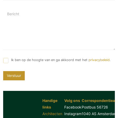
Bericht
Ik ben op de hoogte van en ga akkoord met het
privacybeleid
.
Verstuur
Handige
Volg ons
Correspondentiead
links
Facebook
Postbus 56726
Architecten
Instagram
1040 AS Amsterdam