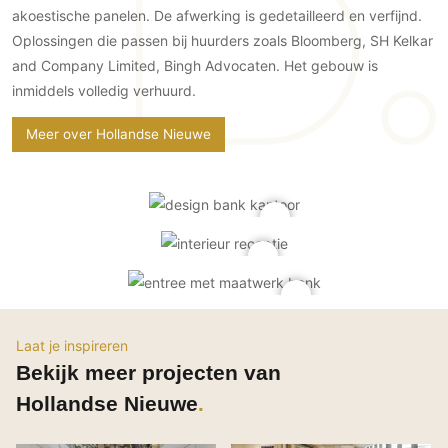
Gevelbekleding
Zonwering
akoestische panelen. De afwerking is gedetailleerd en verfijnd.
Keukenaccessoires
Gevelstenen
Oplossingen die passen bij huurders zoals Bloomberg, SH Kelkar
Zakelijk
Keukenkranen
Zonwering buiten
Houten gevelbekleding
and Company Limited, Bingh Advocaten. Het gebouw is
Horeca
inmiddels volledig verhuurd.
Stucwerk
Ramen en deuren
Kantoor
Schilderwerk buiten
Binnendeuren
Meer over Hollandse Nieuwe
Aluminium deuren
Houten deuren
Stalen deuren
Systeemwanden
Deurbeslag
Raambeslag
Meubelbeslag
Laat je inspireren
Bekijk meer projecten van
Vloer
Hollandse Nieuwe
Vloeren
Beton Ciré vloeren