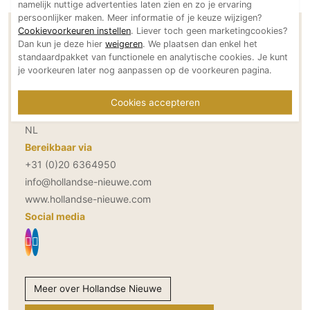
namelijk nuttige advertenties laten zien en zo je ervaring
Technologie
persoonlijker maken. Meer informatie of je keuze wijzigen?
Cookievoorkeuren instellen
. Liever toch geen marketingcookies?
Audio/Video
Contactgegevens Hollandse Nieuwe
Dan kun je deze hier
weigeren
. We plaatsen dan enkel het
Thuisbioscoop
standaardpakket van functionele en analytische cookies. Je kunt
je voorkeuren later nog aanpassen op de voorkeuren pagina.
Domotica
Adresgegevens
Verrijn Stuartweg 3N
Mirror TV
Cookies accepteren
1112AW Diemen
Fitnessapparatuur
NL
Wifi
Bereikbaar via
+31 (0)20 6364950
Overig
info@hollandse-nieuwe.com
Aannemers Interieur
www.hollandse-nieuwe.com
Akoestiek
Social media
Binnenzwembaden
Wellness
Wijnkelder en wijnkasten
Meer over Hollandse Nieuwe