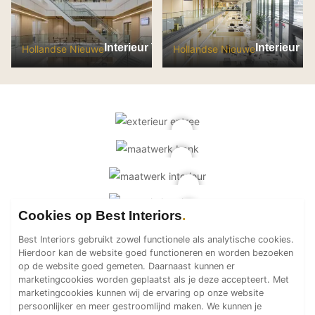
PVC vloeren
Gietvloeren
Interieur TNO Leiden
Interieur 
Hollandse Nieuwe
Hollandse Nieuwe
Houten vloeren
Natuursteen en keramiek vloeren
Vloerkleden
Afwerking
Wandafwerking
Beton Ciré
Behang / Wandtextiel
Natuursteen en keramiek
Cookies op Best Interiors
Leer
Best Interiors gebruikt zowel functionele als analytische cookies.
Hierdoor kan de website goed functioneren en worden bezoeken
Schilderwerk
op de website goed gemeten. Daarnaast kunnen er
Stucwerk
marketingcookies worden geplaatst als je deze accepteert. Met
marketingcookies kunnen wij de ervaring op onze website
Spuitwerk
persoonlijker en meer gestroomlijnd maken. We kunnen je