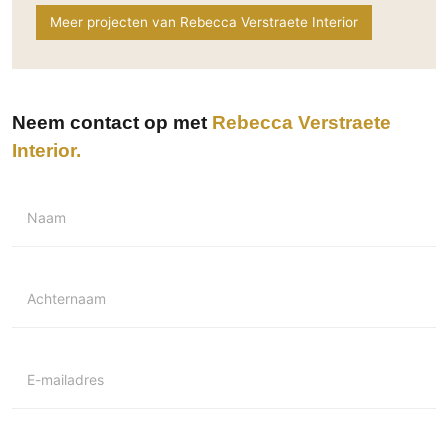
Technologie
Meer projecten van Rebecca Verstraete Interior
Audio/Video
Thuisbioscoop
Domotica
Neem contact op met
Rebecca Verstraete
Mirror TV
Interior
Fitnessapparatuur
Wifi
Naam
Overig
Aannemers Interieur
Achternaam
Akoestiek
Binnenzwembaden
Wellness
E-mailadres
Wijnkelder en wijnkasten