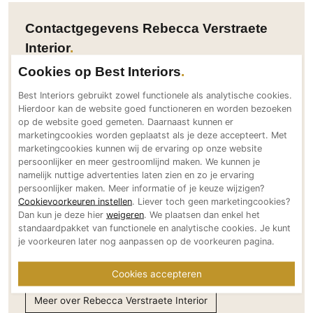
PVC vloeren
Contactgegevens Rebecca Verstraete
Gietvloeren
Interior
Houten vloeren
Cookies op Best Interiors
Natuursteen en keramiek vloeren
Adresgegevens
Vloerkleden
Best Interiors gebruikt zowel functionele als analytische cookies.
Mechelsesteenweg 84
Hierdoor kan de website goed functioneren en worden bezoeken
op de website goed gemeten. Daarnaast kunnen er
2018 Antwerpen
Afwerking
marketingcookies worden geplaatst als je deze accepteert. Met
BE
marketingcookies kunnen wij de ervaring op onze website
Wandafwerking
Bereikbaar via
persoonlijker en meer gestroomlijnd maken. We kunnen je
Beton Ciré
+32 (0)3 3347394
namelijk nuttige advertenties laten zien en zo je ervaring
persoonlijker maken. Meer informatie of je keuze wijzigen?
Behang / Wandtextiel
info@rebeccaverstraete.be
Cookievoorkeuren instellen
. Liever toch geen marketingcookies?
www.rebeccaverstraete.com
Natuursteen en keramiek
Dan kun je deze hier
weigeren
. We plaatsen dan enkel het
Social media
standaardpakket van functionele en analytische cookies. Je kunt
Leer
je voorkeuren later nog aanpassen op de voorkeuren pagina.
Schilderwerk
Stucwerk
Cookies accepteren
Spuitwerk
Meer over Rebecca Verstraete Interior