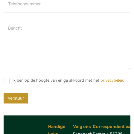
Telefoonnummer
Bericht
Ik ben op de hoogte van en ga akkoord met het
privacybeleid
.
Verstuur
Handige
Volg ons
Correspondentiead
links
Facebook
Postbus 56726