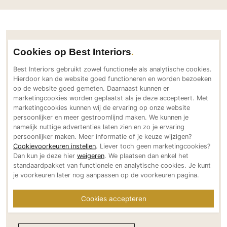
buitenshutters voor
PVC vloeren
privacy en zonwering
Gietvloeren
Houten vloeren
Contactgegevens Livium Louvre daken
Cookies op Best Interiors
Natuursteen en keramiek vloeren
Vloerkleden
Best Interiors gebruikt zowel functionele als analytische cookies.
Adresgegevens
Hierdoor kan de website goed functioneren en worden bezoeken
op de website goed gemeten. Daarnaast kunnen er
Oosterveldsingel 21
Afwerking
marketingcookies worden geplaatst als je deze accepteert. Met
7558 PJ Hengelo (O)
marketingcookies kunnen wij de ervaring op onze website
Wandafwerking
NL
persoonlijker en meer gestroomlijnd maken. We kunnen je
Beton Ciré
namelijk nuttige advertenties laten zien en zo je ervaring
Bereikbaar via
persoonlijker maken. Meer informatie of je keuze wijzigen?
Behang / Wandtextiel
+31 (0)74 303 37 77
Cookievoorkeuren instellen
. Liever toch geen marketingcookies?
Natuursteen en keramiek
info@livium.nl
Dan kun je deze hier
weigeren
. We plaatsen dan enkel het
standaardpakket van functionele en analytische cookies. Je kunt
livium.nl
Leer
je voorkeuren later nog aanpassen op de voorkeuren pagina.
Social media
Schilderwerk
Stucwerk
Cookies accepteren
Spuitwerk