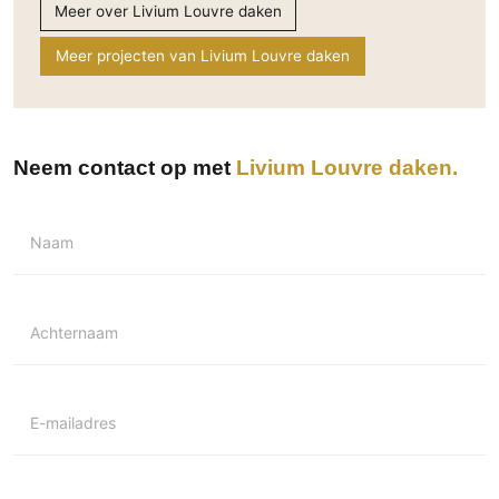
Meer over Livium Louvre daken
Technologie
Meer projecten van Livium Louvre daken
Audio/Video
Thuisbioscoop
Domotica
Mirror TV
Neem contact op met
Livium Louvre daken
Fitnessapparatuur
Wifi
Naam
Overig
Aannemers Interieur
Achternaam
Akoestiek
Binnenzwembaden
Wellness
E-mailadres
Wijnkelder en wijnkasten