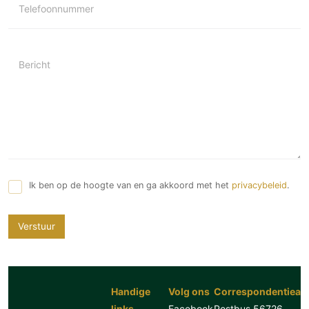
Telefoonnummer
Bericht
Ik ben op de hoogte van en ga akkoord met het
privacybeleid
.
Verstuur
Handige
Volg ons
Correspondentiead
links
Facebook
Postbus 56726