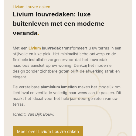
Ramen
Woondecoratie
Tuinmeubelen
Kinderkamer
Livium Louvre daken
Buitendeuren
Livium louvredaken: luxe
Tuinverlichting
Serre/Veranda
Inrichting
Deursystemen
Slaapkamer
buitenleven met een moderne
Omheining
Roomdividers
Glazen wandsystemen
Thuisbioscoop
veranda
Bedden
Vouwwanden
Hekwerken en poorten
Toilet
Meubels
Garagedeuren
Met een
Livium
louvredak
transformeert u uw terras in een
Wellness
Zwemmen
stijlvolle en luxe plek. Het minimalistische ontwerp en de
Verlichting
Werkkamer
flexibele installatie zorgen ervoor dat het louvredak
Zonwering
Zwembad en zwemvijver
Haarden
naadloos aansluit op uw woning. Dankzij het moderne
Wijnkelder
Zonwering
Tuin wellness
design zonder zichtbare goten blijft de afwerking strak en
Glas
Woonkamer
elegant.
Buitenshutters
Interieurbouw
Vloer
De verstelbare
aluminium lamellen
maken het mogelijk om
Buitenkijken
Trappen
lichtinval en ventilatie volledig naar wens aan te passen. Dit
Overig
Buitenvloeren
maakt het ideaal voor het hele jaar door genieten van uw
Bijgebouw / Poolhouse
Autolift
Houten buitenvloeren
terras.
Keuken
Terrasoverkapping
3D visualisaties
Natuursteen en keramiek
(credit: Van Dijk Bouw)
Keukens
Tuin
buitenvloeren
Keukenapparatuur
Villa
Vlonders
Gevel
Meer over Livium Louvre daken
Keukenbladen
Zwembad