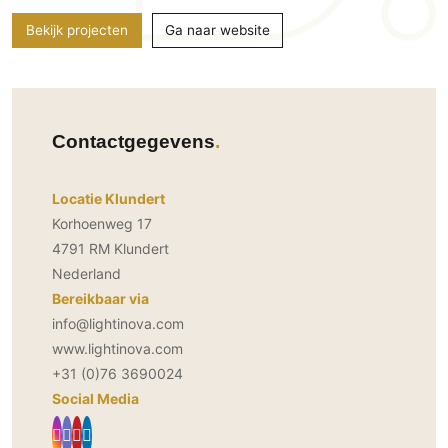
PVC vloeren
Bekijk projecten
Ga naar website
Gietvloeren
Houten vloeren
Natuursteen en keramiek vloeren
Vloerkleden
Contactgegevens
Afwerking
Locatie Klundert
Wandafwerking
Korhoenweg 17
Beton Ciré
4791 RM Klundert
Nederland
Behang / Wandtextiel
Bereikbaar via
Natuursteen en keramiek
info@lightinova.com
Leer
www.lightinova.com
Schilderwerk
+31 (0)76 3690024
Stucwerk
Social Media
Spuitwerk