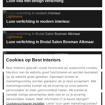
Luxe villa met design verlichting
Lightinova
Luxe verlichting in modern interieur
Lightinova
Luxe verlichting in Brutal Salon Bosman Alkmaar
Lightinova
Cookies op Best Interiors
Luxe interieur met exclusieve verlichting
Best Interiors gebruikt zowel functionele als analytische cookies.
Hierdoor kan de website goed functioneren en worden bezoeken
op de website goed gemeten. Daarnaast kunnen er
Lightinova
marketingcookies worden geplaatst als je deze accepteert. Met
Exclusieve villa met luxe verlichting
marketingcookies kunnen wij de ervaring op onze website
persoonlijker en meer gestroomlijnd maken. We kunnen je
namelijk nuttige advertenties laten zien en zo je ervaring
Lightinova
persoonlijker maken. Meer informatie of je keuze wijzigen?
Cookievoorkeuren instellen
. Liever toch geen marketingcookies?
Exclusieve verlichting in Beautysalon Yonca Yucel