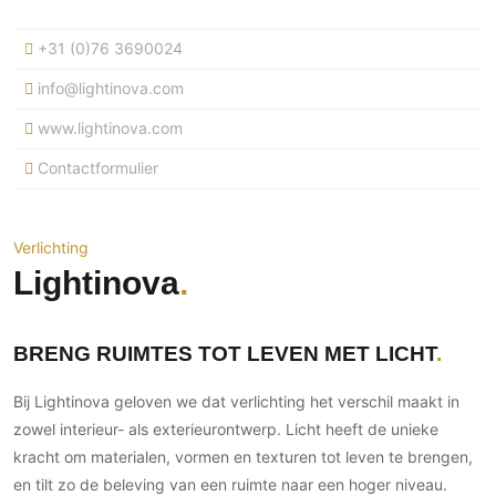
Ramen
Woondecoratie
Tuinmeubelen
Kinderkamer
Buitendeuren
+31 (0)76 3690024
Tuinverlichting
Serre/Veranda
Inrichting
Deursystemen
Slaapkamer
info@lightinova.com
Omheining
Roomdividers
Glazen wandsystemen
Thuisbioscoop
www.lightinova.com
Bedden
Vouwwanden
Hekwerken en poorten
Toilet
Contactformulier
Meubels
Garagedeuren
Wellness
Zwemmen
Verlichting
Werkkamer
Zonwering
Zwembad en zwemvijver
Haarden
Wijnkelder
Verlichting
Zonwering
Tuin wellness
Glas
Lightinova
Woonkamer
Buitenshutters
Interieurbouw
Vloer
Buitenkijken
Trappen
Overig
Buitenvloeren
BRENG RUIMTES TOT LEVEN MET LICHT
Bijgebouw / Poolhouse
Autolift
Houten buitenvloeren
Keuken
Terrasoverkapping
Bij Lightinova geloven we dat verlichting het verschil maakt in
3D visualisaties
Natuursteen en keramiek
Keukens
Tuin
buitenvloeren
zowel interieur- als exterieurontwerp. Licht heeft de unieke
Keukenapparatuur
kracht om materialen, vormen en texturen tot leven te brengen,
Villa
Vlonders
Gevel
Keukenbladen
en tilt zo de beleving van een ruimte naar een hoger niveau.
Zwembad