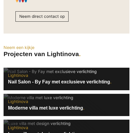
Technologie
Audio/Video
Neem direct contact op
Thuisbioscoop
Domotica
Mirror TV
Neem een kijkje
Fitnessapparatuur
Projecten van Lightinova
Wifi
Overig
Lightinova
Nail Salon - By Fay met exclusieve verlichting
Aannemers Interieur
Akoestiek
Binnenzwembaden
Lightinova
Wellness
Moderne villa met luxe verlichting
Wijnkelder en wijnkasten
Lightinova