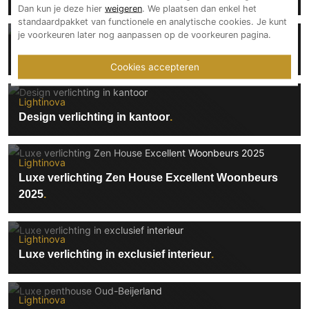
Dan kun je deze hier
weigeren
. We plaatsen dan enkel het
standaardpakket van functionele en analytische cookies. Je kunt
je voorkeuren later nog aanpassen op de voorkeuren pagina.
Lightinova
Design verlichting in luxe villa
Cookies accepteren
Lightinova
Design verlichting in kantoor
Lightinova
Luxe verlichting Zen House Excellent Woonbeurs
2025
Lightinova
Luxe verlichting in exclusief interieur
Lightinova