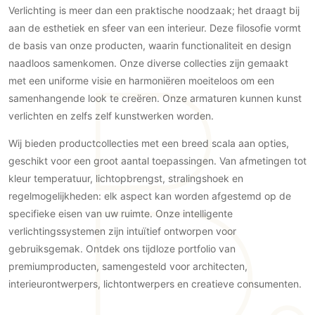
Gevelbekleding
Verlichting is meer dan een praktische noodzaak; het draagt bij
Zonwering
Keukenaccessoires
Gevelstenen
aan de esthetiek en sfeer van een interieur. Deze filosofie vormt
Zakelijk
Keukenkranen
Zonwering buiten
Houten gevelbekleding
de basis van onze producten, waarin functionaliteit en design
Horeca
naadloos samenkomen. Onze diverse collecties zijn gemaakt
Stucwerk
Ramen en deuren
Kantoor
met een uniforme visie en harmoniëren moeiteloos om een
Schilderwerk buiten
Binnendeuren
samenhangende look te creëren. Onze armaturen kunnen kunst
Aluminium deuren
verlichten en zelfs zelf kunstwerken worden.
Houten deuren
Wij bieden productcollecties met een breed scala aan opties,
Stalen deuren
geschikt voor een groot aantal toepassingen. Van afmetingen tot
Systeemwanden
kleur temperatuur, lichtopbrengst, stralingshoek en
Deurbeslag
regelmogelijkheden: elk aspect kan worden afgestemd op de
Raambeslag
specifieke eisen van uw ruimte. Onze intelligente
verlichtingssystemen zijn intuïtief ontworpen voor
Meubelbeslag
gebruiksgemak. Ontdek ons tijdloze portfolio van
Vloer
premiumproducten, samengesteld voor architecten,
interieurontwerpers, lichtontwerpers en creatieve consumenten.
Vloeren
Beton Ciré vloeren