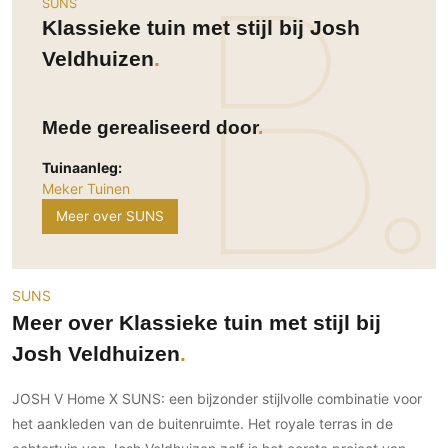
SUNS
Ramen
Woondecoratie
Tuinmeubelen
Kinderkamer
Klassieke tuin met stijl bij Josh
Buitendeuren
Tuinverlichting
Serre/Veranda
Veldhuizen
Inrichting
Deursystemen
Slaapkamer
Omheining
Roomdividers
Glazen wandsystemen
Thuisbioscoop
Bedden
Vouwwanden
Hekwerken en poorten
Mede gerealiseerd door
Toilet
Meubels
Garagedeuren
Wellness
Tuinaanleg:
Zwemmen
Verlichting
Meker Tuinen
Werkkamer
Zonwering
Zwembad en zwemvijver
Haarden
Meer over SUNS
Wijnkelder
Zonwering
Tuin wellness
Glas
Woonkamer
Buitenshutters
Interieurbouw
Vloer
SUNS
Buitenkijken
Trappen
Overig
Buitenvloeren
Meer over Klassieke tuin met stijl bij
Bijgebouw / Poolhouse
Autolift
Houten buitenvloeren
Keuken
Josh Veldhuizen
Terrasoverkapping
3D visualisaties
Natuursteen en keramiek
Keukens
Tuin
buitenvloeren
JOSH V Home X SUNS: een bijzonder stijlvolle combinatie voor
Keukenapparatuur
Villa
Vlonders
Gevel
het aankleden van de buitenruimte. Het royale terras in de
Keukenbladen
Zwembad