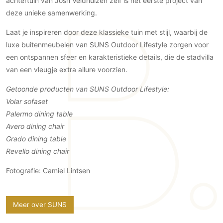
achtertuin van Josh Veldhuizen zelf is het eerste project van
Gevelbekleding
Zonwering
Keukenaccessoires
deze unieke samenwerking.
Gevelstenen
Zakelijk
Keukenkranen
Zonwering buiten
Houten gevelbekleding
Laat je inspireren door deze klassieke tuin met stijl, waarbij de
Horeca
luxe buitenmeubelen van SUNS Outdoor Lifestyle zorgen voor
Stucwerk
Ramen en deuren
Kantoor
een ontspannen sfeer en karakteristieke details, die de stadvilla
Schilderwerk buiten
Binnendeuren
van een vleugje extra allure voorzien.
Aluminium deuren
Getoonde producten van SUNS Outdoor Lifestyle:
Houten deuren
Volar sofaset
Stalen deuren
Palermo dining table
Systeemwanden
Avero dining chair
Deurbeslag
Grado dining table
Raambeslag
Revello dining chair
Meubelbeslag
Fotografie: Camiel Lintsen
Vloer
Vloeren
Meer over SUNS
Beton Ciré vloeren