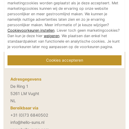
marketingcookies worden geplaatst als je deze accepteert. Met
Technologie
marketingcookies kunnen wij de ervaring op onze website
persoonlijker en meer gestroomlijnd maken. We kunnen je
Audio/Video
namelijk nuttige advertenties laten zien en zo je ervaring
Thuisbioscoop
persoonlijker maken. Meer informatie of je keuze wijzigen?
Cookievoorkeuren instellen
. Liever toch geen marketingcookies?
Domotica
Dan kun je deze hier
weigeren
. We plaatsen dan enkel het
Mirror TV
standaardpakket van functionele en analytische cookies. Je kunt
je voorkeuren later nog aanpassen op de voorkeuren pagina.
Fitnessapparatuur
Wifi
Cookies accepteren
Contactgegevens SUNS
Overig
Adresgegevens
Aannemers Interieur
De Ring 1
Akoestiek
5261 LM Vught
Binnenzwembaden
NL
Wellness
Bereikbaar via
Wijnkelder en wijnkasten
+31 (0)73 6840502
info@hello-suns.nl