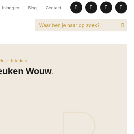
Inloggen
Blog
Contact
eijst Interieur
euken Wouw