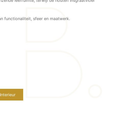
zende leefruimte, terwijl de houten visgraatvloer
 functionaliteit, sfeer en maatwerk.
Interieur