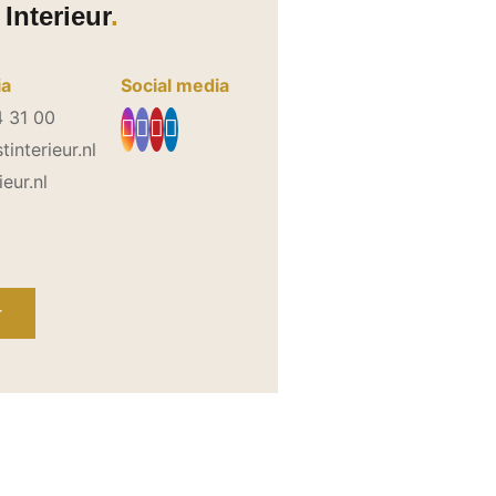
Interieur
ia
Social media
4 31 00
interieur.nl
ieur.nl
r