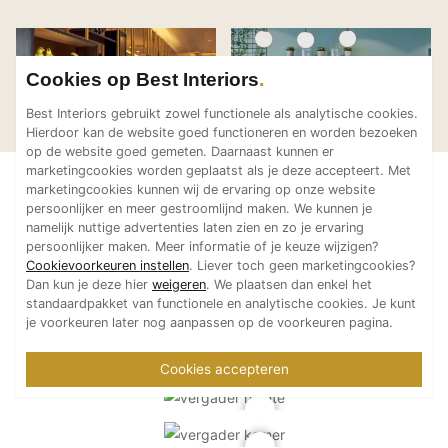
Technologie
Audio/Video
Cookies op Best Interiors
Thuisbioscoop
Van der Valk Hotel
Residen
Stabilo Interieurbouw
Stabilo Interieurbouw
Ridderkerk
Hambur
Domotica
Best Interiors gebruikt zowel functionele als analytische cookies.
Hierdoor kan de website goed functioneren en worden bezoeken
Mirror TV
op de website goed gemeten. Daarnaast kunnen er
Fitnessapparatuur
marketingcookies worden geplaatst als je deze accepteert. Met
marketingcookies kunnen wij de ervaring op onze website
Wifi
persoonlijker en meer gestroomlijnd maken. We kunnen je
namelijk nuttige advertenties laten zien en zo je ervaring
Overig
persoonlijker maken. Meer informatie of je keuze wijzigen?
Cookievoorkeuren instellen
. Liever toch geen marketingcookies?
Aannemers Interieur
Dan kun je deze hier
weigeren
. We plaatsen dan enkel het
standaardpakket van functionele en analytische cookies. Je kunt
Akoestiek
je voorkeuren later nog aanpassen op de voorkeuren pagina.
Binnenzwembaden
Wellness
Cookies accepteren
Wijnkelder en wijnkasten