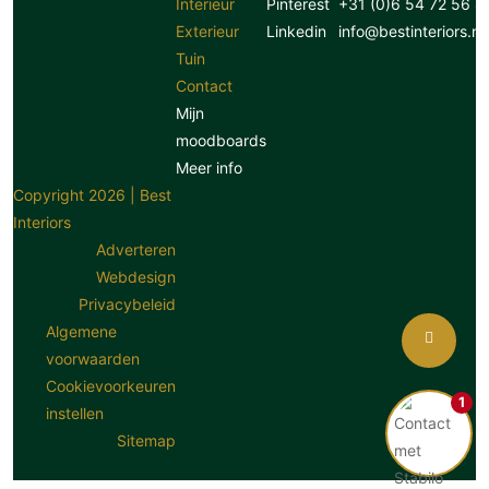
Interieur
Pinterest
+31 (0)6 54 72 56 8
Exterieur
Linkedin
info@bestinteriors.nl
Tuin
Contact
Mijn
moodboards
Meer info
Copyright 2026 | Best
Interiors
Adverteren
Webdesign
Privacybeleid
Algemene
voorwaarden
Cookievoorkeuren
1
instellen
Sitemap