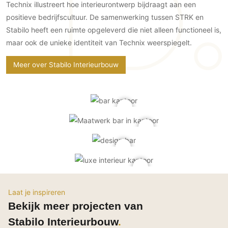
Technix illustreert hoe interieurontwerp bijdraagt aan een
PVC vloeren
positieve bedrijfscultuur. De samenwerking tussen STRK en
Gietvloeren
Stabilo heeft een ruimte opgeleverd die niet alleen functioneel is,
Houten vloeren
maar ook de unieke identiteit van Technix weerspiegelt.
Natuursteen en keramiek vloeren
Meer over Stabilo Interieurbouw
Vloerkleden
Afwerking
Wandafwerking
Beton Ciré
Behang / Wandtextiel
Natuursteen en keramiek
Leer
Schilderwerk
Laat je inspireren
Stucwerk
Bekijk meer projecten van
Spuitwerk
Stabilo Interieurbouw