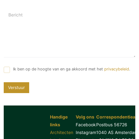
Bericht
Ik ben op de hoogte van en ga akkoord met het
privacybeleid
.
Verstuur
Handige
Volg ons
Correspondentiead
links
Facebook
Postbus 56726
Architecten
Instagram
1040 AS Amsterdam