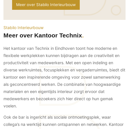
Gevelbekleding
Zonwering
Meer over Stabilo Interieurbouw
Keukenaccessoires
Gevelstenen
Zakelijk
Keukenkranen
Zonwering buiten
Houten gevelbekleding
Horeca
Stucwerk
Ramen en deuren
Stabilo Interieurbouw
Kantoor
Meer over Kantoor Technix
Schilderwerk buiten
Binnendeuren
Aluminium deuren
Het kantoor van Technix in Eindhoven toont hoe moderne en
Houten deuren
flexibele werkplekken kunnen bijdragen aan de creativiteit en
Stalen deuren
productiviteit van medewerkers. Met een open indeling en
diverse werkruimtes, focusplekken en vergaderruimtes, biedt dit
Systeemwanden
kantoor een inspirerende omgeving voor zowel samenwerking
Deurbeslag
als geconcentreerd werken. De combinatie van hoogwaardige
Raambeslag
materialen en een eigentijds interieur zorgt ervoor dat
Meubelbeslag
medewerkers en bezoekers zich hier direct op hun gemak
voelen.
Vloer
Ook de bar is ingericht als sociale ontmoetingsplek, waar
Vloeren
collega’s na werktijd kunnen ontspannen en netwerken. Kantoor
Beton Ciré vloeren