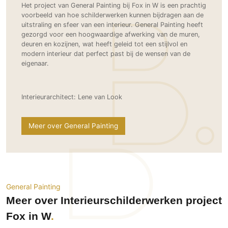
Gevelbekleding
Het project van General Painting bij Fox in W is een prachtig
Zonwering
Keukenaccessoires
voorbeeld van hoe schilderwerken kunnen bijdragen aan de
Gevelstenen
Zakelijk
Keukenkranen
Zonwering buiten
uitstraling en sfeer van een interieur. General Painting heeft
Houten gevelbekleding
gezorgd voor een hoogwaardige afwerking van de muren,
Horeca
deuren en kozijnen, wat heeft geleid tot een stijlvol en
Stucwerk
Ramen en deuren
Kantoor
modern interieur dat perfect past bij de wensen van de
Schilderwerk buiten
eigenaar.
Binnendeuren
Aluminium deuren
Houten deuren
Interieurarchitect: Lene van Look
Stalen deuren
Systeemwanden
Meer over General Painting
Deurbeslag
Raambeslag
Meubelbeslag
General Painting
Vloer
Meer over Interieurschilderwerken project
Vloeren
Fox in W
Beton Ciré vloeren