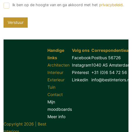
Ik ben op de hoogte van en ga akkoord met het
privacybeleid
.
Verstuur
Handige
Volg ons
Correspondentiead
links
Facebook
Postbus 56726
Architecten
Instagram
1040 AS Amsterdam
Interieur
Pinterest
+31 (0)6 54 72 56 8
Exterieur
Linkedin
info@bestinteriors.nl
Tuin
Contact
Mijn
moodboards
Meer info
Copyright 2026 | Best
Interiors