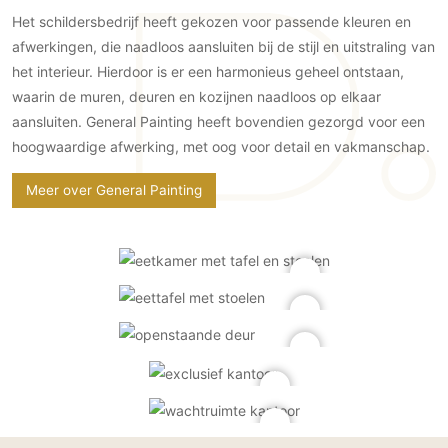
PVC vloeren
Het schildersbedrijf heeft gekozen voor passende kleuren en
afwerkingen, die naadloos aansluiten bij de stijl en uitstraling van
Gietvloeren
het interieur. Hierdoor is er een harmonieus geheel ontstaan,
Houten vloeren
waarin de muren, deuren en kozijnen naadloos op elkaar
Natuursteen en keramiek vloeren
aansluiten. General Painting heeft bovendien gezorgd voor een
Vloerkleden
hoogwaardige afwerking, met oog voor detail en vakmanschap.
Afwerking
Meer over General Painting
Wandafwerking
Beton Ciré
Behang / Wandtextiel
Natuursteen en keramiek
Leer
Schilderwerk
Stucwerk
Spuitwerk