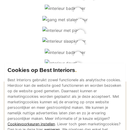
PVC vloeren
Gietvloeren
Houten vloeren
Natuursteen en keramiek vloeren
Vloerkleden
Afwerking
Wandafwerking
Cookies op Best Interiors
Beton Ciré
Behang / Wandtextiel
Best Interiors gebruikt zowel functionele als analytische cookies.
Hierdoor kan de website goed functioneren en worden bezoeken
Natuursteen en keramiek
op de website goed gemeten. Daarnaast kunnen er
Contactgegevens Christophe Baetens
Leer
marketingcookies worden geplaatst als je deze accepteert. Met
Architecten
marketingcookies kunnen wij de ervaring op onze website
Schilderwerk
persoonlijker en meer gestroomlijnd maken. We kunnen je
namelijk nuttige advertenties laten zien en zo je ervaring
Stucwerk
Adresgegevens
persoonlijker maken. Meer informatie of je keuze wijzigen?
Spuitwerk
Cookievoorkeuren instellen
. Liever toch geen marketingcookies?
Kleine Wandelweg 16
Dan kun je deze hier
weigeren
. We plaatsen dan enkel het