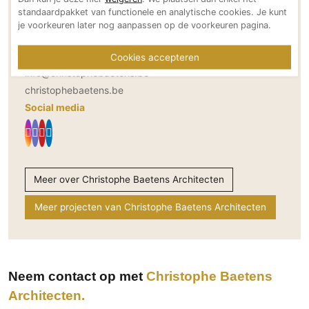
2980 Zoersel
standaardpakket van functionele en analytische cookies. Je kunt
Technologie
BE
je voorkeuren later nog aanpassen op de voorkeuren pagina.
Audio/Video
Bereikbaar via
Thuisbioscoop
+32 (0)477 664 441
Cookies accepteren
info@christophebaetens.be
Domotica
christophebaetens.be
Mirror TV
Social media
Fitnessapparatuur
Wifi
Overig
Meer over Christophe Baetens Architecten
Aannemers Interieur
Meer projecten van Christophe Baetens Architecten
Akoestiek
Binnenzwembaden
Wellness
Wijnkelder en wijnkasten
Neem contact op met
Christophe Baetens
Architecten