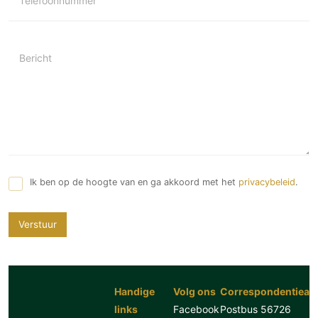
Telefoonnummer
Bericht
Ik ben op de hoogte van en ga akkoord met het
privacybeleid
.
Verstuur
Handige
Volg ons
Correspondentiead
links
Facebook
Postbus 56726