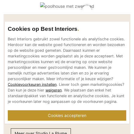
PVC vloeren
Gietvloeren
Houten vloeren
Contactgegevens Studio La Plume
Cookies op Best Interiors
Natuursteen en keramiek vloeren
Best Interiors gebruikt zowel functionele als analytische cookies.
Vloerkleden
Adresgegevens
Hierdoor kan de website goed functioneren en worden bezoeken
Walstraat 22
op de website goed gemeten. Daarnaast kunnen er
Afwerking
marketingcookies worden geplaatst als je deze accepteert. Met
7462 BB Rijssen
marketingcookies kunnen wij de ervaring op onze website
Wandafwerking
NL
persoonlijker en meer gestroomlijnd maken. We kunnen je
Bereikbaar via
namelijk nuttige advertenties laten zien en zo je ervaring
Beton Ciré
persoonlijker maken. Meer informatie of je keuze wijzigen?
+31 (0)548 51 55 15
Behang / Wandtextiel
Cookievoorkeuren instellen
. Liever toch geen marketingcookies?
info@studiolaplume.nl
Dan kun je deze hier
weigeren
. We plaatsen dan enkel het
Natuursteen en keramiek
www.studiolaplume.nl
standaardpakket van functionele en analytische cookies. Je kunt
Leer
je voorkeuren later nog aanpassen op de voorkeuren pagina.
Social media
Schilderwerk
Cookies accepteren
Stucwerk
Spuitwerk
Meer over Studio La Plume