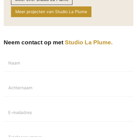
Technologie
Meer projecten van Studio La Plume
Audio/Video
Thuisbioscoop
Domotica
Neem contact op met
Studio La Plume
Mirror TV
Fitnessapparatuur
Wifi
Naam
Overig
Aannemers Interieur
Achternaam
Akoestiek
Binnenzwembaden
Wellness
E-mailadres
Wijnkelder en wijnkasten