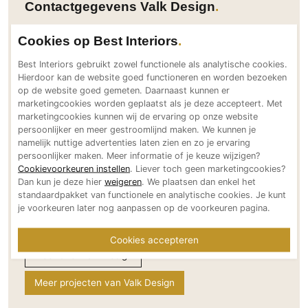
Contactgegevens Valk Design
PVC vloeren
Gietvloeren
Cookies op Best Interiors
Adresgegevens
Houten vloeren
Eemdijk 57
Best Interiors gebruikt zowel functionele als analytische cookies.
Natuursteen en keramiek vloeren
Hierdoor kan de website goed functioneren en worden bezoeken
3754 ND Eemdijk
op de website goed gemeten. Daarnaast kunnen er
Vloerkleden
NL
marketingcookies worden geplaatst als je deze accepteert. Met
Bereikbaar via
marketingcookies kunnen wij de ervaring op onze website
Afwerking
persoonlijker en meer gestroomlijnd maken. We kunnen je
+31 (0) 33 2990314
namelijk nuttige advertenties laten zien en zo je ervaring
Wandafwerking
info@valkdesign.nl
persoonlijker maken. Meer informatie of je keuze wijzigen?
www.valkdesign.nl
Beton Ciré
Cookievoorkeuren instellen
. Liever toch geen marketingcookies?
Dan kun je deze hier
weigeren
. We plaatsen dan enkel het
Social media
Behang / Wandtextiel
standaardpakket van functionele en analytische cookies. Je kunt
je voorkeuren later nog aanpassen op de voorkeuren pagina.
Natuursteen en keramiek
Leer
Cookies accepteren
Schilderwerk
Meer over Valk Design
Stucwerk
Meer projecten van Valk Design
Spuitwerk