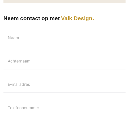
Technologie
Audio/Video
Neem contact op met
Valk Design
Thuisbioscoop
Domotica
Naam
Mirror TV
Fitnessapparatuur
Wifi
Achternaam
Overig
Aannemers Interieur
E-mailadres
Akoestiek
Binnenzwembaden
Wellness
Telefoonnummer
Wijnkelder en wijnkasten