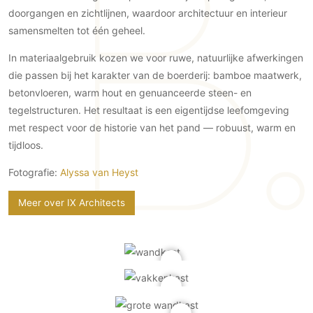
Gevelbekleding
Zonwering
doorgangen en zichtlijnen, waardoor architectuur en interieur
Keukenaccessoires
Gevelstenen
samensmelten tot één geheel.
Zakelijk
Keukenkranen
Zonwering buiten
Houten gevelbekleding
Horeca
In materiaalgebruik kozen we voor ruwe, natuurlijke afwerkingen
Stucwerk
Ramen en deuren
Kantoor
die passen bij het karakter van de boerderij: bamboe maatwerk,
Schilderwerk buiten
Binnendeuren
betonvloeren, warm hout en genuanceerde steen- en
Aluminium deuren
tegelstructuren. Het resultaat is een eigentijdse leefomgeving
met respect voor de historie van het pand — robuust, warm en
Houten deuren
tijdloos.
Stalen deuren
Systeemwanden
Fotografie:
Alyssa van Heyst
Deurbeslag
Meer over IX Architects
Raambeslag
Meubelbeslag
Vloer
Vloeren
Beton Ciré vloeren