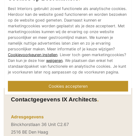
Technologie
Best Interiors gebruikt zowel functionele als analytische cookies.
Hierdoor kan de website goed functioneren en worden bezoeken
Audio/Video
op de website goed gemeten. Daarnaast kunnen er
Thuisbioscoop
marketingcookies worden geplaatst als je deze accepteert. Met
marketingcookies kunnen wij de ervaring op onze website
Domotica
persoonlijker en meer gestroomlijnd maken. We kunnen je
Mirror TV
namelijk nuttige advertenties laten zien en zo je ervaring
persoonlijker maken. Meer informatie of je keuze wijzigen?
Fitnessapparatuur
Cookievoorkeuren instellen
. Liever toch geen marketingcookies?
Wifi
Dan kun je deze hier
weigeren
. We plaatsen dan enkel het
standaardpakket van functionele en analytische cookies. Je kunt
je voorkeuren later nog aanpassen op de voorkeuren pagina.
Overig
Aannemers Interieur
Cookies accepteren
Akoestiek
Contactgegevens IX Architects
Binnenzwembaden
Wellness
Adresgegevens
Wijnkelder en wijnkasten
Binckhorstlaan 36 Unit C2.67
2516 BE Den Haag