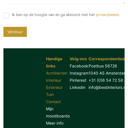
Ik ben op de hoogte van en ga akkoord met het
privacybeleid
.
Verstuur
Handige
Volg ons
Correspondentiead
links
Facebook
Postbus 56726
Architecten
Instagram
1040 AS Amsterdam
Interieur
Pinterest
+31 (0)6 54 72 56 8
Exterieur
Linkedin
info@bestinteriors.nl
Tuin
Contact
Mijn
moodboards
Meer info