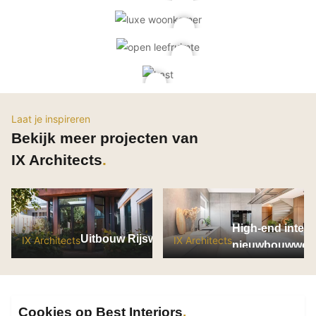
PVC vloeren
Gietvloeren
Houten vloeren
Natuursteen en keramiek vloeren
Vloerkleden
Laat je inspireren
Afwerking
Bekijk meer projecten van
Wandafwerking
IX Architects
Beton Ciré
Behang / Wandtextiel
Natuursteen en keramiek
High-end interi
Leer
Uitbouw Rijswijk
IX Architects
IX Architects
nieuwbouwwon
Schilderwerk
Vroondaal
Stucwerk
Spuitwerk
Cookies op Best Interiors