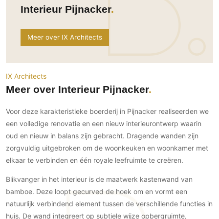
Ramen
Interieur Pijnacker
Woondecoratie
Tuinmeubelen
Kinderkamer
Buitendeuren
Tuinverlichting
Serre/Veranda
Inrichting
Deursystemen
Slaapkamer
Meer over IX Architects
Omheining
Roomdividers
Glazen wandsystemen
Thuisbioscoop
Bedden
Vouwwanden
Hekwerken en poorten
Toilet
Meubels
Garagedeuren
IX Architects
Wellness
Zwemmen
Meer over Interieur Pijnacker
Verlichting
Werkkamer
Zonwering
Zwembad en zwemvijver
Haarden
Wijnkelder
Voor deze karakteristieke boerderij in Pijnacker realiseerden we
Zonwering
Tuin wellness
Glas
Woonkamer
een volledige renovatie en een nieuw interieurontwerp waarin
Buitenshutters
Interieurbouw
oud en nieuw in balans zijn gebracht. Dragende wanden zijn
Vloer
Buitenkijken
Trappen
zorgvuldig uitgebroken om de woonkeuken en woonkamer met
Overig
Buitenvloeren
elkaar te verbinden en één royale leefruimte te creëren.
Bijgebouw / Poolhouse
Autolift
Houten buitenvloeren
Keuken
Terrasoverkapping
Blikvanger in het interieur is de maatwerk kastenwand van
3D visualisaties
Natuursteen en keramiek
Keukens
Tuin
buitenvloeren
bamboe. Deze loopt gecurved de hoek om en vormt een
Keukenapparatuur
Villa
Vlonders
natuurlijk verbindend element tussen de verschillende functies in
Gevel
Keukenbladen
huis. De wand integreert op subtiele wijze opbergruimte,
Zwembad