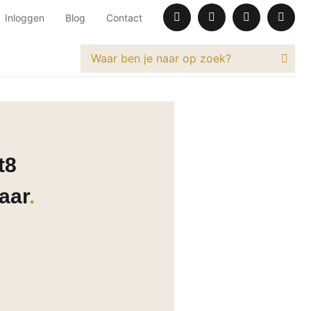
Inloggen
Blog
Contact
t8
aar