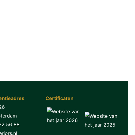
ntieadres
Certificaten
26
sterdam
72 56 88
riors.nl