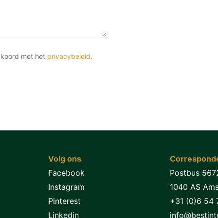
kkoord met het
privacybeleid
.
Volg ons
Corresponde
Facebook
Postbus 567
Instagram
1040 AS Am
Pinterest
+31 (0)6 54 
Linkedin
info@bestinte