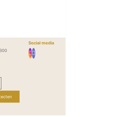
eurarchitecten
Social media
1300
tecten