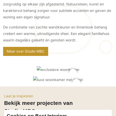
zorgvuldig op elkaar zijn afgestemd. Natuursteen, kunst en
PVC vloeren
karaktervol behang zorgen voor subtiele accenten en geven de
Gietvloeren
woning een eigen signatuur.
Houten vloeren
De combinatie van zachte wandkleuren en linnenlook behang
Natuursteen en keramiek vloeren
creëert een warme, uitnodigende sfeer. Een elegant familiehuis
Vloerkleden
waarin dagelijks geleefd én genoten wordt.
Afwerking
Meer over Studio MBC
Wandafwerking
Beton Ciré
Behang / Wandtextiel
Natuursteen en keramiek
Leer
Schilderwerk
Laat je inspireren
Stucwerk
Bekijk meer projecten van
Spuitwerk
Studio MBC
Cookies op Best Interiors