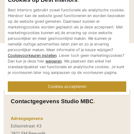
Technologie
Best Interiors gebruikt zowel functionele als analytische cookies.
Audio/Video
Hierdoor kan de website goed functioneren en worden bezoeken
op de website goed gemeten. Daarnaast kunnen er
Interieur- en
Villa met exclusi
Thuisbioscoop
marketingcookies worden geplaatst als je deze accepteert. Met
Studio MBC
Studio MBC
lichtontwerp project
interieur
Domotica
marketingcookies kunnen wij de ervaring op onze website
Waddinxveen
persoonlijker en meer gestroomlijnd maken. We kunnen je
Mirror TV
namelijk nuttige advertenties laten zien en zo je ervaring
persoonlijker maken. Meer informatie of je keuze wijzigen?
Fitnessapparatuur
Cookievoorkeuren instellen
. Liever toch geen marketingcookies?
Wifi
Dan kun je deze hier
weigeren
. We plaatsen dan enkel het
standaardpakket van functionele en analytische cookies. Je kunt
je voorkeuren later nog aanpassen op de voorkeuren pagina.
Overig
Aannemers Interieur
Cookies accepteren
Akoestiek
Binnenzwembaden
Contactgegevens Studio MBC
Wellness
Wijnkelder en wijnkasten
Adresgegevens
Edisonstraat 43
2811 EM Reeuwijk