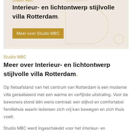
Studio MBC
Ramen
Woondecoratie
Tuinmeubelen
Kinderkamer
Interieur- en lichtontwerp stijlvolle
Buitendeuren
Tuinverlichting
Serre/Veranda
villa Rotterdam
Inrichting
Deursystemen
Slaapkamer
Omheining
Roomdividers
Glazen wandsystemen
Thuisbioscoop
Meer over Studio MBC
Bedden
Vouwwanden
Hekwerken en poorten
Toilet
Meubels
Garagedeuren
Wellness
Zwemmen
Verlichting
Werkkamer
Studio MBC
Zonwering
Zwembad en zwemvijver
Haarden
Meer over Interieur- en lichtontwerp
Wijnkelder
Zonwering
Tuin wellness
Glas
stijlvolle villa Rotterdam
Woonkamer
Buitenshutters
Interieurbouw
Vloer
Op fietsafstand van het centrum van Rotterdam is een moderne
Buitenkijken
Trappen
Overig
Buitenvloeren
villa gerealiseerd met een warme en verfijnde uitstraling. Voor de
Bijgebouw / Poolhouse
Autolift
Houten buitenvloeren
bewoners stond één wens centraal: een stijlvol en comfortabel
Keuken
Terrasoverkapping
familiehuis waarin iedereen zich vrij kan bewegen en zich thuis
3D visualisaties
Natuursteen en keramiek
Keukens
Tuin
buitenvloeren
voelt.
Keukenapparatuur
Villa
Vlonders
Gevel
Studio MBC werd ingeschakeld voor het interieur- en
Keukenbladen
Zwembad