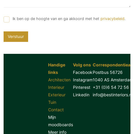
Ik ben op de hoogte van en ga akkoord met het
privacybeleid
.
Verstuur
Handige
Volg ons
Correspondentiead
links
Facebook
Postbus 56726
Architecten
Instagram
1040 AS Amsterdam
Interieur
Pinterest
+31 (0)6 54 72 56 8
Exterieur
Linkedin
info@bestinteriors.nl
Tuin
Contact
Mijn
moodboards
Meer info