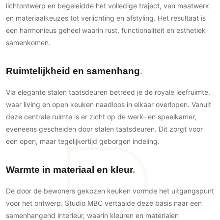
Gevelbekleding
lichtontwerp en begeleidde het volledige traject, van maatwerk
Zonwering
Keukenaccessoires
Gevelstenen
en materiaalkeuzes tot verlichting en afstyling. Het resultaat is
Zakelijk
Keukenkranen
Zonwering buiten
een harmonieus geheel waarin rust, functionaliteit en esthetiek
Houten gevelbekleding
Horeca
samenkomen.
Stucwerk
Ramen en deuren
Kantoor
Schilderwerk buiten
Binnendeuren
Ruimtelijkheid en samenhang
Aluminium deuren
Houten deuren
Via elegante stalen taatsdeuren betreed je de royale leefruimte,
waar living en open keuken naadloos in elkaar overlopen. Vanuit
Stalen deuren
deze centrale ruimte is er zicht op de werk- en speelkamer,
Systeemwanden
eveneens gescheiden door stalen taatsdeuren. Dit zorgt voor
Deurbeslag
een open, maar tegelijkertijd geborgen indeling.
Raambeslag
Meubelbeslag
Warmte in materiaal en kleur
Vloer
De door de bewoners gekozen keuken vormde het uitgangspunt
Vloeren
voor het ontwerp. Studio MBC vertaalde deze basis naar een
samenhangend interieur, waarin kleuren en materialen
Beton Ciré vloeren