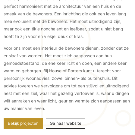
Gevelbekleding
Zonwering
Keukenaccessoires
perfect harmonieert met de architectuur van een huis en de
Gevelstenen
Zakelijk
smaak van de bewoners. Een inrichting die ook een leven lang
Keukenkranen
Zonwering buiten
Houten gevelbekleding
mee evolueert met de bewoners. Het moet uitnodigend zijn,
Horeca
Stucwerk
Ramen en deuren
maar ook een tikje nonchalant en leefbaar, zodat u niet bang
Kantoor
Schilderwerk buiten
hoeft te zijn voor en vlekje, deuk of kras.
Binnendeuren
Aluminium deuren
Voor ons moet een interieur de bewoners dienen, zonder dat ze
er slaaf van worden. Het moet zich aanpassen aan hun
Houten deuren
gemoedstoestand: de ene keer licht en open, een andere keer
Stalen deuren
warm en geborgen. Bij House of Porters kunt u terecht voor
Systeemwanden
persoonlijk woonadvies, zowel binnen- als buitenshuis. Dit
Deurbeslag
advies toveren we vervolgens om tot een stijlvol en uitnodigend
Raambeslag
nest met een ziel, waar het gezellig vertoeven is, waar u dingen
Meubelbeslag
wilt aanraken en waar licht, geur en warmte zich aanpassen aan
uw manier van leven.
Vloer
Bekijk projecten
Ga naar website
Vloeren
Beton Ciré vloeren