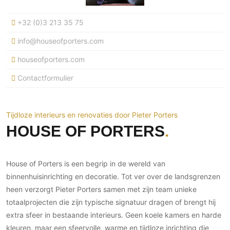
Ramen
Woondecoratie
Tuinmeubelen
Kinderkamer
Buitendeuren
+32 (0)3 213 35 75
Tuinverlichting
Serre/Veranda
Inrichting
Deursystemen
Slaapkamer
info@houseofporters.com
Omheining
Roomdividers
Glazen wandsystemen
Thuisbioscoop
houseofporters.com
Bedden
Vouwwanden
Hekwerken en poorten
Toilet
Contactformulier
Meubels
Garagedeuren
Wellness
Zwemmen
Verlichting
Werkkamer
Zonwering
Zwembad en zwemvijver
Haarden
Wijnkelder
Tijdloze interieurs en renovaties door Pieter Porters
Zonwering
Tuin wellness
Glas
HOUSE OF PORTERS
Woonkamer
Buitenshutters
Interieurbouw
Vloer
Buitenkijken
Trappen
Overig
Buitenvloeren
House of Porters is een begrip in de wereld van
Bijgebouw / Poolhouse
Autolift
Houten buitenvloeren
binnenhuisinrichting en decoratie. Tot ver over de landsgrenzen
Keuken
Terrasoverkapping
heen verzorgt Pieter Porters samen met zijn team unieke
3D visualisaties
Natuursteen en keramiek
Keukens
Tuin
buitenvloeren
totaalprojecten die zijn typische signatuur dragen of brengt hij
Keukenapparatuur
Villa
Vlonders
extra sfeer in bestaande interieurs. Geen koele kamers en harde
Gevel
Keukenbladen
kleuren, maar een sfeervolle, warme en tijdloze inrichting die
Zwembad