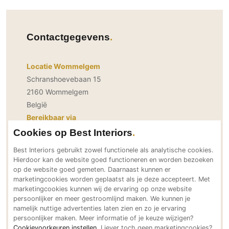
PVC vloeren
Gietvloeren
Contactgegevens
Houten vloeren
Natuursteen en keramiek vloeren
Locatie Wommelgem
Vloerkleden
Schranshoevebaan 15
2160 Wommelgem
Afwerking
België
Wandafwerking
Bereikbaar via
Beton Ciré
info@houseofporters.com
Cookies op Best Interiors
Behang / Wandtextiel
houseofporters.com
Best Interiors gebruikt zowel functionele als analytische cookies.
Natuursteen en keramiek
+32 (0)3 213 35 75
Hierdoor kan de website goed functioneren en worden bezoeken
Social Media
op de website goed gemeten. Daarnaast kunnen er
Leer
marketingcookies worden geplaatst als je deze accepteert. Met
Schilderwerk
marketingcookies kunnen wij de ervaring op onze website
persoonlijker en meer gestroomlijnd maken. We kunnen je
Stucwerk
namelijk nuttige advertenties laten zien en zo je ervaring
Spuitwerk
persoonlijker maken. Meer informatie of je keuze wijzigen?
Neem direct contact op
Cookievoorkeuren instellen
. Liever toch geen marketingcookies?