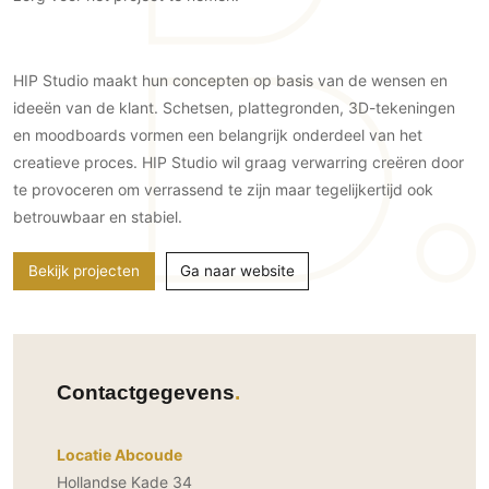
Gevelbekleding
Zonwering
Keukenaccessoires
Gevelstenen
Zakelijk
Keukenkranen
Zonwering buiten
Houten gevelbekleding
HIP Studio maakt hun concepten op basis van de wensen en
Horeca
Stucwerk
Ramen en deuren
ideeën van de klant. Schetsen, plattegronden, 3D-tekeningen
Kantoor
Schilderwerk buiten
en moodboards vormen een belangrijk onderdeel van het
Binnendeuren
creatieve proces. HIP Studio wil graag verwarring creëren door
Aluminium deuren
te provoceren om verrassend te zijn maar tegelijkertijd ook
Houten deuren
betrouwbaar en stabiel.
Stalen deuren
Systeemwanden
Bekijk projecten
Ga naar website
Deurbeslag
Raambeslag
Meubelbeslag
Contactgegevens
Vloer
Vloeren
Locatie Abcoude
Beton Ciré vloeren
Hollandse Kade 34