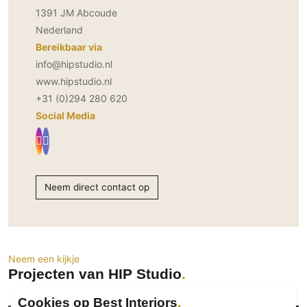
1391 JM Abcoude
PVC vloeren
Nederland
Gietvloeren
Bereikbaar via
Houten vloeren
info@hipstudio.nl
Natuursteen en keramiek vloeren
www.hipstudio.nl
Vloerkleden
+31 (0)294 280 620
Social Media
Afwerking
Wandafwerking
Beton Ciré
Neem direct contact op
Behang / Wandtextiel
Natuursteen en keramiek
Leer
Schilderwerk
Neem een kijkje
Stucwerk
Projecten van HIP Studio
Spuitwerk
Cookies op Best Interiors