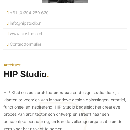
Ramen
Woondecoratie
Tuinmeubelen
Kinderkamer
Buitendeuren
+31 (0)294 280 620
Tuinverlichting
Serre/Veranda
Inrichting
Deursystemen
Slaapkamer
info@hipstudio.nl
Omheining
Roomdividers
Glazen wandsystemen
Thuisbioscoop
www.hipstudio.nl
Bedden
Vouwwanden
Hekwerken en poorten
Toilet
Contactformulier
Meubels
Garagedeuren
Wellness
Zwemmen
Verlichting
Werkkamer
Zonwering
Zwembad en zwemvijver
Haarden
Wijnkelder
Architect
Zonwering
Tuin wellness
Glas
HIP Studio
Woonkamer
Buitenshutters
Interieurbouw
Vloer
Buitenkijken
Trappen
Overig
Buitenvloeren
HIP Studio is een architectenbureau en design studio die zijn
Bijgebouw / Poolhouse
Autolift
Houten buitenvloeren
klanten te voorzien van innovatieve design oplossingen: creatief,
Keuken
Terrasoverkapping
functioneel en inspirerend. HIP Studio begeleidt het creatieve
3D visualisaties
Natuursteen en keramiek
Keukens
Tuin
buitenvloeren
proces van architectonisch ontwerp en streeft naar een
Keukenapparatuur
Villa
Vlonders
persoonlijke benadering, en kan de volledige organisatie en de
Gevel
Keukenbladen
zorg voor het project te nemen.
Zwembad