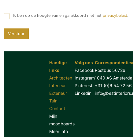
Ik ben op de hoogte van en ga akkoord met het
privacybeleid
.
Verstuur
Handige
Volg ons
Correspondentiead
links
Facebook
Postbus 56726
Architecten
Instagram
1040 AS Amsterdam
Interieur
Pinterest
+31 (0)6 54 72 56 8
Exterieur
Linkedin
info@bestinteriors.nl
Tuin
Contact
Mijn
moodboards
Meer info