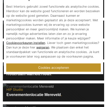
Technologie
HIP Studio
Best Interiors gebruikt zowel functionele als analytische cookies.
Sandton Eindhoven
Hierdoor kan de website goed functioneren en worden bezoeken
Audio/Video
op de website goed gemeten. Daarnaast kunnen er
Thuisbioscoop
marketingcookies worden geplaatst als je deze accepteert. Met
marketingcookies kunnen wij de ervaring op onze website
Domotica
HIP Studio
persoonlijker en meer gestroomlijnd maken. We kunnen je
Ron Gastrobar
Mirror TV
namelijk nuttige advertenties laten zien en zo je ervaring
persoonlijker maken. Meer informatie of je keuze wijzigen?
Fitnessapparatuur
Cookievoorkeuren instellen
. Liever toch geen marketingcookies?
Wifi
Dan kun je deze hier
weigeren
. We plaatsen dan enkel het
HIP Studio
standaardpakket van functionele en analytische cookies. Je kunt
Ron Gastrobar Indonesia Downtown
je voorkeuren later nog aanpassen op de voorkeuren pagina.
Overig
Aannemers Interieur
Cookies accepteren
HIP Studio
Akoestiek
Rotterdam Marriott Hotel
Binnenzwembaden
Wellness
HIP Studio
Wijnkelder en wijnkasten
Evenementenlocatie Mereveld