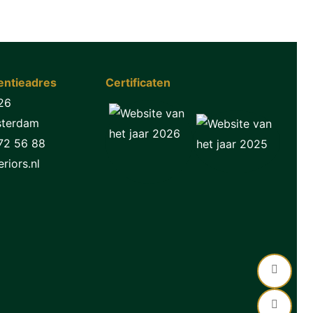
ntieadres
Certificaten
26
sterdam
72 56 88
riors.nl