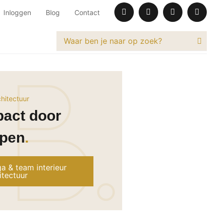
Inloggen
Blog
Contact
chitectuur
pact door
epen
a & team interieur
itectuur