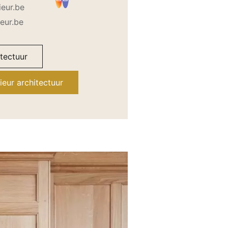
ieur.be
eur.be
itectuur
ieur architectuur