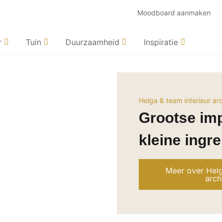
Moodboard aanmaken
r
Tuin
Duurzaamheid
Inspiratie
Helga & team interieur ar
Grootse im
kleine ingr
Meer over Helg
arch