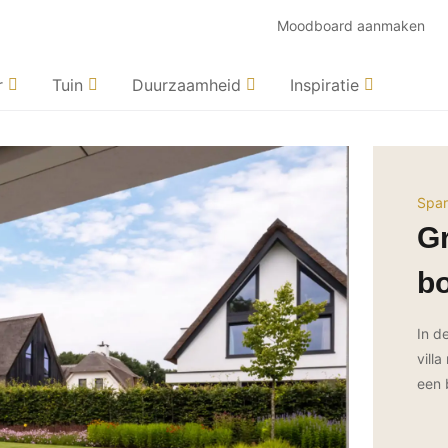
Moodboard aanmaken
r
Tuin
Duurzaamheid
Inspiratie
Spar
Gr
b
In d
vill
een 