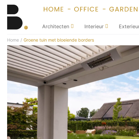
Architecten
Interieur
Exterieu
Home
/
Groene tuin met bloeiende borders