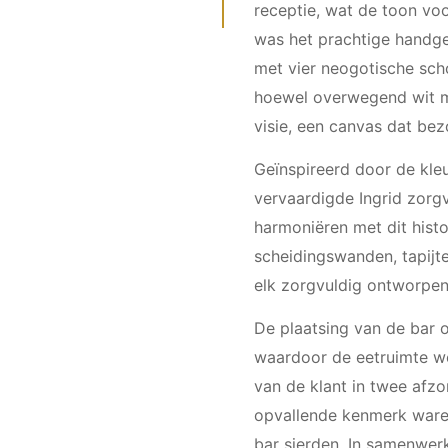
receptie, wat de toon vo
was het prachtige handge
met vier neogotische scho
hoewel overwegend wit me
visie, een canvas dat bez
Geïnspireerd door de kle
vervaardigde Ingrid zor
harmoniëren met dit hist
scheidingswanden, tapijte
elk zorgvuldig ontworpen
De plaatsing van de bar 
waardoor de eetruimte we
van de klant in twee afz
opvallende kenmerk ware
bar sierden. In samenwer