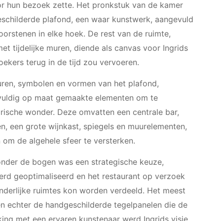
or hun bezoek zette. Het pronkstuk van de kamer
schilderde plafond, een waar kunstwerk, aangevuld
orstenen in elke hoek. De rest van de ruimte,
t tijdelijke muren, diende als canvas voor Ingrids
oekers terug in de tijd zou vervoeren.
uren, symbolen en vormen van het plafond,
gvuldig op maat gemaakte elementen om te
orische wonder. Deze omvatten een centrale bar,
n, een grote wijnkast, spiegels en muurelementen,
 om de algehele sfeer te versterken.
onder de bogen was een strategische keuze,
rd geoptimaliseerd en het restaurant op verzoek
onderlijke ruimtes kon worden verdeeld. Het meest
n echter de handgeschilderde tegelpanelen die de
king met een ervaren kunstenaar werd Ingrids visie