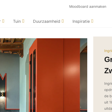
Moodboard aanmaken
r
Tuin
Duurzaamheid
Inspiratie
Ingr
Gr
Zw
Ingr
opdr
de b
uit 
uitd