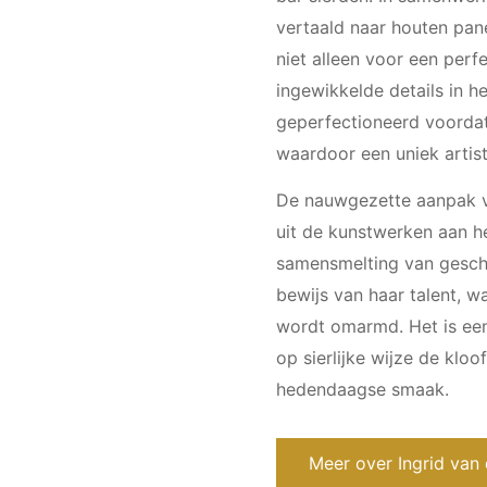
vertaald naar houten pane
niet alleen voor een per
ingewikkelde details in 
geperfectioneerd voordat
waardoor een uniek artis
De nauwgezette aanpak va
uit de kunstwerken aan h
samensmelting van geschi
bewijs van haar talent, w
wordt omarmd. Het is een
op sierlijke wijze de klo
hedendaagse smaak.
Meer over Ingrid van 