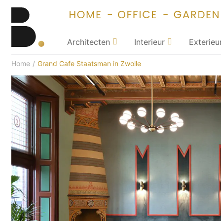
Architecten
Interieur
Exterieu
Home
/
Grand Cafe Staatsman in Zwolle