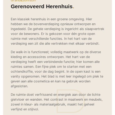
Grand&Johnson
Ramen
Woondecoratie
Tuinmeubelen
Kinderkamer
Gerenoveerd Herenhuis
Buitendeuren
Tuinverlichting
Serre/Veranda
Inrichting
Deursystemen
Slaapkamer
Een klassiek herenhuis in een groene omgeving. Hier
Omheining
hebben we de bovenverdieping opnieuw ontworpen en
Roomdividers
Glazen wandsystemen
Thuisbioscoop
ingedeeld. De gehele verdieping is ingericht als slaapvertrek
Bedden
Vouwwanden
Hekwerken en poorten
Toilet
voor de bewoners. Er is gekozen voor één grote open
ruimte met verschillende functies. In het hart van de
Meubels
Garagedeuren
Wellness
verdieping een zit die alle vertrekken met elkaar verbindt.
Zwemmen
Verlichting
Werkkamer
Zonwering
De walk-in is functioneel; volledig maatwerk op de diverse
Zwembad en zwemvijver
Haarden
Wijnkelder
kleding en accessoires ontworpen. Het hart van de
Zonwering
Tuin wellness
Glas
verdieping heeft een verbindende functie; hier komen alle
Woonkamer
ruimtes samen. Een fijne plek om te starten met een
Buitenshutters
Interieurbouw
ochtendkoffie, voor de dag begint. In de open kast is een
Vloer
Buitenkijken
vanity opgenomen. Het blad is met leer ingelegd om plek te
Trappen
Overig
Buitenvloeren
geven aan alle cosmetica en kan na gebruik worden
Bijgebouw / Poolhouse
afgesloten.
Autolift
Houten buitenvloeren
Keuken
Terrasoverkapping
De ruimte doet verfrissend en energiek aan door de lichte
3D visualisaties
Natuursteen en keramiek
Keukens
Tuin
buitenvloeren
gietvloer en wanden. Het contrast in maatwerk en meubels,
zowel in kleur- als materiaalgebruik, maakt het geheel
Keukenapparatuur
Villa
Vlonders
Gevel
verfijnd en stijlvol.
Keukenbladen
Zwembad