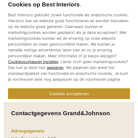
Cookies op Best Interiors
Technologie
Best Interiors gebruikt zowel functionele als analytische cookies.
Audio/Video
Hierdoor kan de website goed functioneren en worden bezoeken
Thuisbioscoop
op de website goed gemeten. Daarnaast kunnen er
marketingcookies worden geplaatst als je deze accepteert. Met
Domotica
marketingcookies kunnen wij de ervaring op onze website
Mirror TV
persoonlijker en meer gestroomlijnd maken. We kunnen je
namelijk nuttige advertenties laten zien en zo je ervaring
Fitnessapparatuur
persoonlijker maken. Meer informatie of je keuze wijzigen?
Wifi
Cookievoorkeuren instellen
. Liever toch geen marketingcookies?
Dan kun je deze hier
weigeren
. We plaatsen dan enkel het
standaardpakket van functionele en analytische cookies. Je kunt
Overig
je voorkeuren later nog aanpassen op de voorkeuren pagina.
Aannemers Interieur
Cookies accepteren
Akoestiek
Binnenzwembaden
Wellness
Contactgegevens Grand&Johnson
Wijnkelder en wijnkasten
Adresgegevens