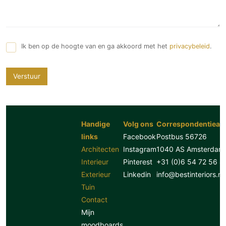
Ik ben op de hoogte van en ga akkoord met het
privacybeleid
.
Verstuur
Handige
Volg ons
Correspondentiead
links
Facebook
Postbus 56726
Architecten
Instagram
1040 AS Amsterdam
Interieur
Pinterest
+31 (0)6 54 72 56 8
Exterieur
Linkedin
info@bestinteriors.nl
Tuin
Contact
Mijn
moodboards