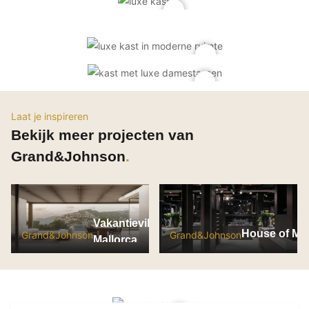
PVC vloeren
Gietvloeren
Houten vloeren
Natuursteen en keramiek vloeren
Vloerkleden
Laat je inspireren
Afwerking
Bekijk meer projecten van
Wandafwerking
Grand&Johnson
Beton Ciré
Behang / Wandtextiel
Natuursteen en keramiek
Vakantievilla op
Leer
House of Me
Grand&Johnson
Grand&Johnson
Mallorca
Schilderwerk
Stucwerk
Spuitwerk