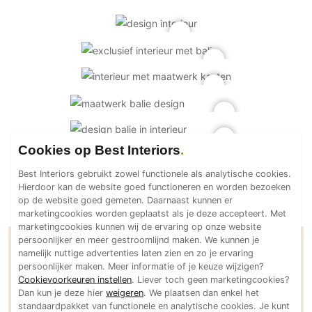
PVC vloeren
Gietvloeren
Houten vloeren
Natuursteen en keramiek vloeren
Vloerkleden
Afwerking
Cookies op Best Interiors
Wandafwerking
Beton Ciré
Best Interiors gebruikt zowel functionele als analytische cookies.
Hierdoor kan de website goed functioneren en worden bezoeken
Behang / Wandtextiel
op de website goed gemeten. Daarnaast kunnen er
Natuursteen en keramiek
marketingcookies worden geplaatst als je deze accepteert. Met
marketingcookies kunnen wij de ervaring op onze website
Leer
persoonlijker en meer gestroomlijnd maken. We kunnen je
Contactgegevens B-TOO
Schilderwerk
namelijk nuttige advertenties laten zien en zo je ervaring
persoonlijker maken. Meer informatie of je keuze wijzigen?
Stucwerk
Cookievoorkeuren instellen
. Liever toch geen marketingcookies?
Spuitwerk
Adresgegevens
Dan kun je deze hier
weigeren
. We plaatsen dan enkel het
standaardpakket van functionele en analytische cookies. Je kunt
Achtseweg Zuid 251