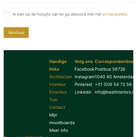
Ik ben op de hoogte van en ga akkoord met het
privacybeleid
.
Verstuur
Handige
Volg ons
Correspondentiead
links
Facebook
Postbus 56726
Architecten
Instagram
1040 AS Amsterdam
Interieur
Pinterest
+31 (0)6 54 72 56 8
Exterieur
Linkedin
info@bestinteriors.nl
Tuin
Contact
Mijn
moodboards
Meer info