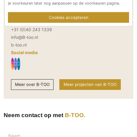
je voorkeuren later nog aanpassen op de voorkeuren pagina.
Technologie
5651 GW Eindhoven
NL
Audio/Video
Cookies accepteren
Bereikbaar via
Thuisbioscoop
+31 (0)40 243 1339
Domotica
info@B-too.nl
Mirror TV
b-too.nl
Fitnessapparatuur
Social media
Wifi
Overig
Aannemers Interieur
Meer over B-TOO
Meer projecten van B-TOO
Akoestiek
Binnenzwembaden
Wellness
Neem contact op met
B-TOO
Wijnkelder en wijnkasten
Naam