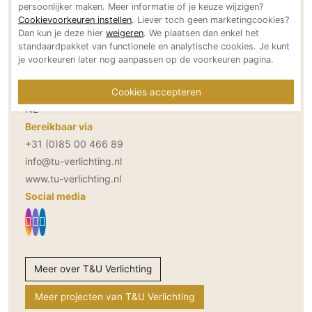
persoonlijker maken. Meer informatie of je keuze wijzigen?
Technologie
Contactgegevens T&U Verlichting
Cookievoorkeuren instellen
. Liever toch geen marketingcookies?
Dan kun je deze hier
weigeren
. We plaatsen dan enkel het
Audio/Video
standaardpakket van functionele en analytische cookies. Je kunt
Thuisbioscoop
Adresgegevens
je voorkeuren later nog aanpassen op de voorkeuren pagina.
Van der Giessenweg 40
Domotica
2921 LP Krimpen aan den IJssel
Cookies accepteren
Mirror TV
NL
Fitnessapparatuur
Bereikbaar via
Wifi
+31 (0)85 00 466 89
info@tu-verlichting.nl
Overig
www.tu-verlichting.nl
Aannemers Interieur
Social media
Akoestiek
Binnenzwembaden
Wellness
Meer over T&U Verlichting
Wijnkelder en wijnkasten
Meer projecten van T&U Verlichting