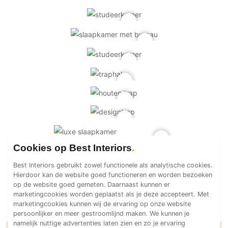
PVC vloeren
Gietvloeren
Houten vloeren
Natuursteen en keramiek vloeren
Vloerkleden
Afwerking
Wandafwerking
Beton Ciré
Behang / Wandtextiel
Cookies op Best Interiors
Natuursteen en keramiek
Best Interiors gebruikt zowel functionele als analytische cookies.
Leer
Hierdoor kan de website goed functioneren en worden bezoeken
Schilderwerk
op de website goed gemeten. Daarnaast kunnen er
marketingcookies worden geplaatst als je deze accepteert. Met
Stucwerk
marketingcookies kunnen wij de ervaring op onze website
Spuitwerk
persoonlijker en meer gestroomlijnd maken. We kunnen je
namelijk nuttige advertenties laten zien en zo je ervaring