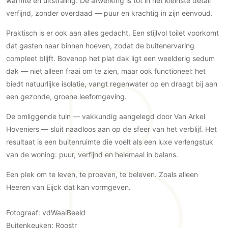
warmte én uitstraling. De afwerking is tot in het kleinste detail
PVC vloeren
verfijnd, zonder overdaad — puur en krachtig in zijn eenvoud.
Gietvloeren
Praktisch is er ook aan alles gedacht. Een stijlvol toilet voorkomt
Houten vloeren
dat gasten naar binnen hoeven, zodat de buitenervaring
Natuursteen en keramiek vloeren
compleet blijft. Bovenop het plat dak ligt een weelderig sedum
Vloerkleden
dak — niet alleen fraai om te zien, maar ook functioneel: het
biedt natuurlijke isolatie, vangt regenwater op en draagt bij aan
Afwerking
een gezonde, groene leefomgeving.
Wandafwerking
De omliggende tuin — vakkundig aangelegd door Van Arkel
Beton Ciré
Hoveniers — sluit naadloos aan op de sfeer van het verblijf. Het
Behang / Wandtextiel
resultaat is een buitenruimte die voelt als een luxe verlengstuk
Natuursteen en keramiek
van de woning: puur, verfijnd en helemaal in balans.
Leer
Een plek om te leven, te proeven, te beleven. Zoals alleen
Schilderwerk
Heeren van Eijck dat kan vormgeven.
Stucwerk
Fotograaf: vdWaalBeeld
Spuitwerk
Buitenkeuken: Roostr