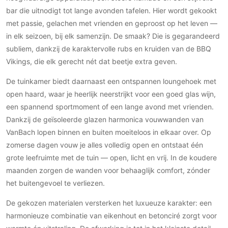
Gevelbekleding
Zonwering
Keukenaccessoires
bar die uitnodigt tot lange avonden tafelen. Hier wordt gekookt
Gevelstenen
Zakelijk
met passie, gelachen met vrienden en geproost op het leven —
Keukenkranen
Zonwering buiten
Houten gevelbekleding
in elk seizoen, bij elk samenzijn. De smaak? Die is gegarandeerd
Horeca
Stucwerk
Ramen en deuren
subliem, dankzij de karaktervolle rubs en kruiden van de BBQ
Kantoor
Schilderwerk buiten
Vikings, die elk gerecht nét dat beetje extra geven.
Binnendeuren
Aluminium deuren
De tuinkamer biedt daarnaast een ontspannen loungehoek met
open haard, waar je heerlijk neerstrijkt voor een goed glas wijn,
Houten deuren
een spannend sportmoment of een lange avond met vrienden.
Stalen deuren
Dankzij de geïsoleerde glazen harmonica vouwwanden van
Systeemwanden
VanBach lopen binnen en buiten moeiteloos in elkaar over. Op
Deurbeslag
zomerse dagen vouw je alles volledig open en ontstaat één
Raambeslag
grote leefruimte met de tuin — open, licht en vrij. In de koudere
Meubelbeslag
maanden zorgen de wanden voor behaaglijk comfort, zónder
het buitengevoel te verliezen.
Vloer
De gekozen materialen versterken het luxueuze karakter: een
Vloeren
harmonieuze combinatie van eikenhout en betonciré zorgt voor
Beton Ciré vloeren