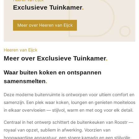
Ramen
Woondecoratie
Tuinmeubelen
Kinderkamer
Exclusieve Tuinkamer
Buitendeuren
Tuinverlichting
Serre/Veranda
Inrichting
Deursystemen
Slaapkamer
Meer over Heeren van Eijck
Omheining
Roomdividers
Glazen wandsystemen
Thuisbioscoop
Bedden
Vouwwanden
Hekwerken en poorten
Toilet
Meubels
Garagedeuren
Heeren van Eijck
Wellness
Zwemmen
Verlichting
Meer over Exclusieve Tuinkamer
Werkkamer
Zonwering
Zwembad en zwemvijver
Haarden
Wijnkelder
Waar buiten koken en ontspannen
Zonwering
Tuin wellness
Glas
Woonkamer
samensmelten
Buitenshutters
Interieurbouw
Vloer
Buitenkijken
Trappen
Deze moderne buitenruimte is ontworpen voor ultiem comfort en
Overig
Buitenvloeren
Bijgebouw / Poolhouse
samenzijn. Een plek waar koken, loungen en genieten moeiteloos
Autolift
Houten buitenvloeren
Keuken
in elkaar overvloeien — stijlvol, warm en met oog voor elk detail.
Terrasoverkapping
3D visualisaties
Natuursteen en keramiek
Keukens
Tuin
buitenvloeren
Centraal in het ontwerp schittert de buitenkeuken van Roostr —
Keukenapparatuur
Villa
Vlonders
royaal van opzet, subliem in afwerking. Voorzien van
Gevel
Keukenbladen
hoogwaardige apparatuur, een stoere kamado en een stijlvolle
Zwembad