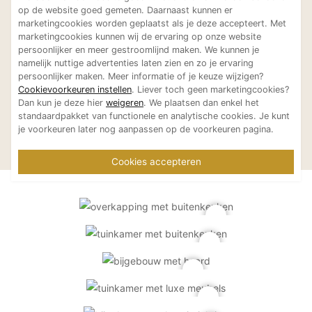
op de website goed gemeten. Daarnaast kunnen er
Laat je inspireren
marketingcookies worden geplaatst als je deze accepteert. Met
Bekijk meer projecten van
marketingcookies kunnen wij de ervaring op onze website
persoonlijker en meer gestroomlijnd maken. We kunnen je
Heeren van Eijck
namelijk nuttige advertenties laten zien en zo je ervaring
persoonlijker maken. Meer informatie of je keuze wijzigen?
Cookievoorkeuren instellen
. Liever toch geen marketingcookies?
Dan kun je deze hier
weigeren
. We plaatsen dan enkel het
standaardpakket van functionele en analytische cookies. Je kunt
Exclusief eiken
Exclusieve 
je voorkeuren later nog aanpassen op de voorkeuren pagina.
Heeren van Eijck
Heeren van Eijck
bijgebouw te Hendrik-
tuinkamer
Ido-Ambacht
Cookies accepteren