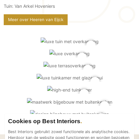
Technologie
Tuin: Van Arkel Hoveniers
Audio/Video
Meer over Heeren van Eijck
Thuisbioscoop
Domotica
Mirror TV
Fitnessapparatuur
Wifi
Overig
Aannemers Interieur
Akoestiek
Binnenzwembaden
Wellness
Cookies op Best Interiors
Wijnkelder en wijnkasten
Best Interiors gebruikt zowel functionele als analytische cookies.
Hierdoor kan de website goed functioneren en worden bezoeken