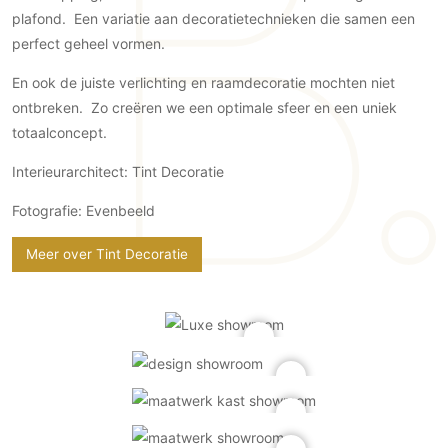
plafond. Een variatie aan decoratietechnieken die samen een
Technologie
perfect geheel vormen.
Audio/Video
Thuisbioscoop
En ook de juiste verlichting en raamdecoratie mochten niet
ontbreken. Zo creëren we een optimale sfeer en een uniek
Domotica
totaalconcept.
Mirror TV
Fitnessapparatuur
Interieurarchitect: Tint Decoratie
Wifi
Fotografie: Evenbeeld
Overig
Meer over Tint Decoratie
Aannemers Interieur
Akoestiek
Binnenzwembaden
Wellness
Wijnkelder en wijnkasten