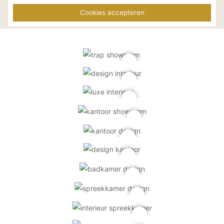
Tint Decoratie
Tint Decoratie
decoratieve
decoratieve
Cookies accepteren
afwerkingen woning
afwerkingen 
JVB
R.VD