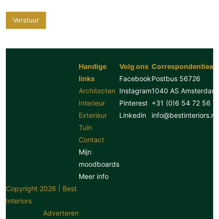
Verstuur
Handige
Volg ons
Correspondentiead
links
Facebook
Postbus 56726
Architecten
Instagram
1040 AS Amsterdam
Interieur
Pinterest
+31 (0)6 54 72 56 8
Exterieur
Linkedin
info@bestinteriors.nl
Tuin
Contact
Mijn
moodboards
Meer info
Copyright 2026 | Best
Interiors
Adverteren