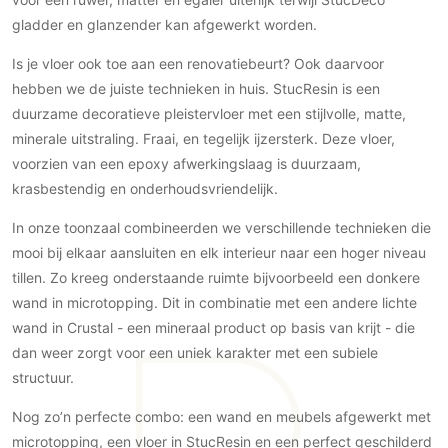
PVC vloeren
gladder en glanzender kan afgewerkt worden.
Gietvloeren
Is je vloer ook toe aan een renovatiebeurt? Ook daarvoor
Houten vloeren
hebben we de juiste technieken in huis. StucResin is een
Natuursteen en keramiek vloeren
duurzame decoratieve pleistervloer met een stijlvolle, matte,
Vloerkleden
minerale uitstraling. Fraai, en tegelijk ijzersterk. Deze vloer,
voorzien van een epoxy afwerkingslaag is duurzaam,
Afwerking
krasbestendig en onderhoudsvriendelijk.
Wandafwerking
In onze toonzaal combineerden we verschillende technieken die
Beton Ciré
mooi bij elkaar aansluiten en elk interieur naar een hoger niveau
Behang / Wandtextiel
tillen. Zo kreeg onderstaande ruimte bijvoorbeeld een donkere
wand in microtopping. Dit in combinatie met een andere lichte
Natuursteen en keramiek
wand in Crustal - een mineraal product op basis van krijt - die
Leer
dan weer zorgt voor een uniek karakter met een subiele
Schilderwerk
structuur.
Stucwerk
Nog zo’n perfecte combo: een wand en meubels afgewerkt met
Spuitwerk
microtopping, een vloer in StucResin en een perfect geschilderd