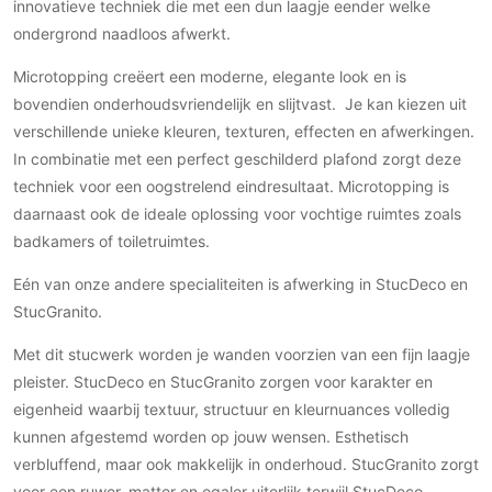
Gevelbekleding
innovatieve techniek die met een dun laagje eender welke
Zonwering
Keukenaccessoires
ondergrond naadloos afwerkt.
Gevelstenen
Zakelijk
Keukenkranen
Zonwering buiten
Houten gevelbekleding
Microtopping creëert een moderne, elegante look en is
Horeca
Stucwerk
bovendien onderhoudsvriendelijk en slijtvast. Je kan kiezen uit
Ramen en deuren
Kantoor
verschillende unieke kleuren, texturen, effecten en afwerkingen.
Schilderwerk buiten
Binnendeuren
In combinatie met een perfect geschilderd plafond zorgt deze
Aluminium deuren
techniek voor een oogstrelend eindresultaat. Microtopping is
Houten deuren
daarnaast ook de ideale oplossing voor vochtige ruimtes zoals
Stalen deuren
badkamers of toiletruimtes.
Systeemwanden
Eén van onze andere specialiteiten is afwerking in StucDeco en
Deurbeslag
StucGranito.
Raambeslag
Met dit stucwerk worden je wanden voorzien van een fijn laagje
Meubelbeslag
pleister. StucDeco en StucGranito zorgen voor karakter en
eigenheid waarbij textuur, structuur en kleurnuances volledig
Vloer
kunnen afgestemd worden op jouw wensen. Esthetisch
Vloeren
verbluffend, maar ook makkelijk in onderhoud. StucGranito zorgt
Beton Ciré vloeren
voor een ruwer, matter en egaler uiterlijk terwijl StucDeco