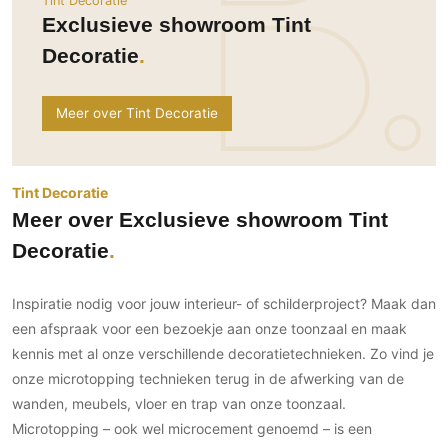
Tint Decoratie
Ramen
Woondecoratie
Tuinmeubelen
Kinderkamer
Exclusieve showroom Tint
Buitendeuren
Tuinverlichting
Serre/Veranda
Decoratie
Inrichting
Deursystemen
Slaapkamer
Omheining
Roomdividers
Glazen wandsystemen
Thuisbioscoop
Meer over Tint Decoratie
Bedden
Vouwwanden
Hekwerken en poorten
Toilet
Meubels
Garagedeuren
Wellness
Zwemmen
Verlichting
Werkkamer
Tint Decoratie
Zonwering
Zwembad en zwemvijver
Haarden
Meer over Exclusieve showroom Tint
Wijnkelder
Zonwering
Tuin wellness
Glas
Decoratie
Woonkamer
Buitenshutters
Interieurbouw
Vloer
Buitenkijken
Trappen
Inspiratie nodig voor jouw interieur- of schilderproject? Maak dan
Overig
Buitenvloeren
Bijgebouw / Poolhouse
een afspraak voor een bezoekje aan onze toonzaal en maak
Autolift
Houten buitenvloeren
Keuken
kennis met al onze verschillende decoratietechnieken. Zo vind je
Terrasoverkapping
3D visualisaties
Natuursteen en keramiek
onze microtopping technieken terug in de afwerking van de
Keukens
Tuin
buitenvloeren
wanden, meubels, vloer en trap van onze toonzaal.
Keukenapparatuur
Villa
Vlonders
Gevel
Microtopping – ook wel microcement genoemd – is een
Keukenbladen
Zwembad