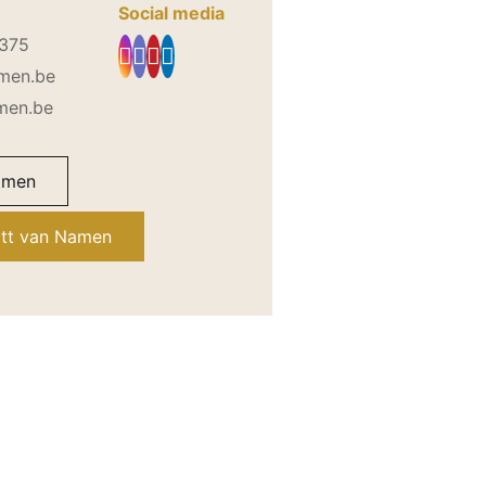
Social media
5375
amen.be
men.be
amen
itt van Namen