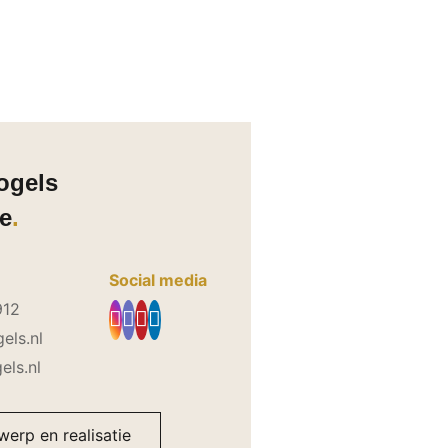
ogels
ie
Social media
912
els.nl
ls.nl
werp en realisatie