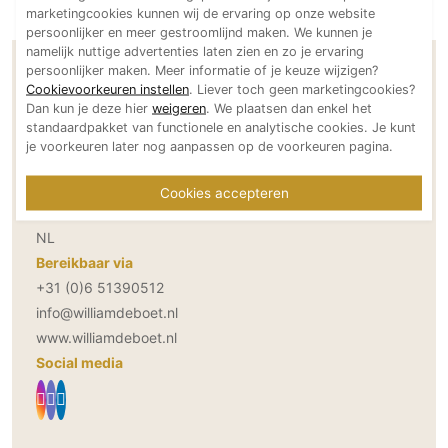
marketingcookies kunnen wij de ervaring op onze website
Technologie
persoonlijker en meer gestroomlijnd maken. We kunnen je
Audio/Video
namelijk nuttige advertenties laten zien en zo je ervaring
persoonlijker maken. Meer informatie of je keuze wijzigen?
Contactgegevens Tuinontwerpstudio
Thuisbioscoop
Cookievoorkeuren instellen
. Liever toch geen marketingcookies?
William de Boet
Dan kun je deze hier
weigeren
. We plaatsen dan enkel het
Domotica
standaardpakket van functionele en analytische cookies. Je kunt
Mirror TV
je voorkeuren later nog aanpassen op de voorkeuren pagina.
Adresgegevens
Fitnessapparatuur
Walmolen 28
Cookies accepteren
Wifi
2992 DK Barendrecht
NL
Overig
Bereikbaar via
Aannemers Interieur
+31 (0)6 51390512
Akoestiek
info@williamdeboet.nl
Binnenzwembaden
www.williamdeboet.nl
Social media
Wellness
Wijnkelder en wijnkasten