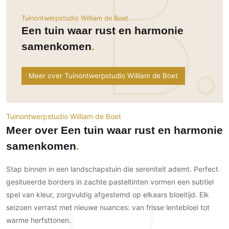
Ramen
Woondecoratie
Tuinmeubelen
Kinderkamer
Tuinontwerpstudio William de Boet
Buitendeuren
Tuinverlichting
Serre/Veranda
Een tuin waar rust en harmonie
Inrichting
Deursystemen
Slaapkamer
samenkomen
Omheining
Roomdividers
Glazen wandsystemen
Thuisbioscoop
Bedden
Vouwwanden
Hekwerken en poorten
Toilet
Meer over Tuinontwerpstudio William de Boet
Meubels
Garagedeuren
Wellness
Zwemmen
Verlichting
Werkkamer
Zonwering
Zwembad en zwemvijver
Haarden
Wijnkelder
Tuinontwerpstudio William de Boet
Zonwering
Tuin wellness
Glas
Woonkamer
Meer over Een tuin waar rust en harmonie
Buitenshutters
Interieurbouw
Vloer
samenkomen
Buitenkijken
Trappen
Overig
Buitenvloeren
Bijgebouw / Poolhouse
Stap binnen in een landschapstuin die sereniteit ademt. Perfect
Autolift
Houten buitenvloeren
Keuken
gesitueerde borders in zachte pasteltinten vormen een subtiel
Terrasoverkapping
3D visualisaties
Natuursteen en keramiek
Keukens
spel van kleur, zorgvuldig afgestemd op elkaars bloeitijd. Elk
Tuin
buitenvloeren
seizoen verrast met nieuwe nuances: van frisse lentebloei tot
Keukenapparatuur
Villa
Vlonders
Gevel
warme herfsttonen.
Keukenbladen
Zwembad