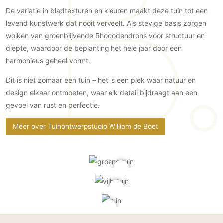
Gevelbekleding
Zonwering
Keukenaccessoires
De variatie in bladtexturen en kleuren maakt deze tuin tot een
Gevelstenen
Zakelijk
levend kunstwerk dat nooit verveelt. Als stevige basis zorgen
Keukenkranen
Zonwering buiten
Houten gevelbekleding
wolken van groenblijvende Rhododendrons voor structuur en
Horeca
Stucwerk
Ramen en deuren
diepte, waardoor de beplanting het hele jaar door een
Kantoor
Schilderwerk buiten
harmonieus geheel vormt.
Binnendeuren
Aluminium deuren
Dit is niet zomaar een tuin – het is een plek waar natuur en
Houten deuren
design elkaar ontmoeten, waar elk detail bijdraagt aan een
gevoel van rust en perfectie.
Stalen deuren
Systeemwanden
Meer over Tuinontwerpstudio William de Boet
Deurbeslag
Raambeslag
Meubelbeslag
Vloer
Vloeren
Beton Ciré vloeren