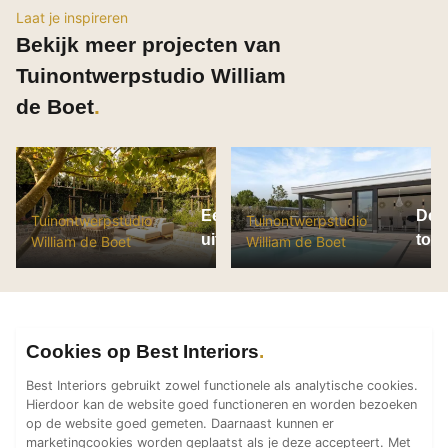
Laat je inspireren
PVC vloeren
Bekijk meer projecten van
Gietvloeren
Tuinontwerpstudio William
Houten vloeren
de Boet
Natuursteen en keramiek vloeren
Vloerkleden
Afwerking
Een tuin vol
De j
Wandafwerking
Tuinontwerpstudio
Tuinontwerpstudio
uitdagingen
toe
William de Boet
William de Boet
Beton Ciré
Behang / Wandtextiel
Natuursteen en keramiek
Leer
Cookies op Best Interiors
Schilderwerk
Best Interiors gebruikt zowel functionele als analytische cookies.
Stucwerk
Hierdoor kan de website goed functioneren en worden bezoeken
Spuitwerk
op de website goed gemeten. Daarnaast kunnen er
marketingcookies worden geplaatst als je deze accepteert. Met