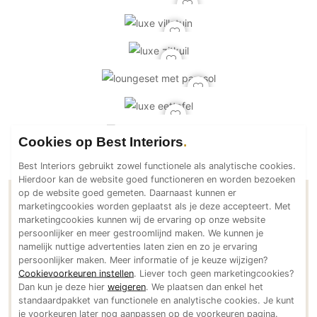
PVC vloeren
Gietvloeren
Houten vloeren
Natuursteen en keramiek vloeren
Vloerkleden
Afwerking
Cookies op Best Interiors
Wandafwerking
Best Interiors gebruikt zowel functionele als analytische cookies.
Beton Ciré
Hierdoor kan de website goed functioneren en worden bezoeken
op de website goed gemeten. Daarnaast kunnen er
Behang / Wandtextiel
Contactgegevens Design2Chill
marketingcookies worden geplaatst als je deze accepteert. Met
Natuursteen en keramiek
marketingcookies kunnen wij de ervaring op onze website
persoonlijker en meer gestroomlijnd maken. We kunnen je
Leer
namelijk nuttige advertenties laten zien en zo je ervaring
Adresgegevens
Schilderwerk
persoonlijker maken. Meer informatie of je keuze wijzigen?
Industrieweg 8
Cookievoorkeuren instellen
. Liever toch geen marketingcookies?
Stucwerk
6651 KR Druten
Dan kun je deze hier
weigeren
. We plaatsen dan enkel het
Spuitwerk
NL
standaardpakket van functionele en analytische cookies. Je kunt
je voorkeuren later nog aanpassen op de voorkeuren pagina.