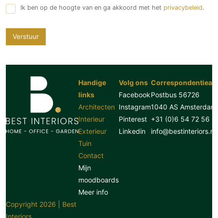
Ik ben op de hoogte van en ga akkoord met het
privacybeleid
.
Verstuur
Handige
Volg ons
Correspondentiead
links
Facebook
Postbus 56726
Architecten
Instagram
1040 AS Amsterdam
Interieur
Pinterest
+31 (0)6 54 72 56 8
Exterieur
Linkedin
info@bestinteriors.nl
Tuin
Contact
Mijn
moodboards
Meer info
Copyright 2026 | Best
Interiors