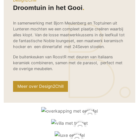
Design2Chill
Ramen
Woondecoratie
Tuinmeubelen
Kinderkamer
Droomtuin in het Gooi
Buitendeuren
Tuinverlichting
Serre/Veranda
Inrichting
Deursystemen
Slaapkamer
In samenwerking met Bjorn Meulenberg en Toptuinen uit
Omheining
Lunteren mochten we een compleet plaatje creëren waarbij
Roomdividers
Glazen wandsystemen
Thuisbioscoop
alles klopt. Van de losse maatwerkkussens in de leefkuil tot
Bedden
Vouwwanden
Hekwerken en poorten
de fantastische Noble loungeset, een maatwerk keramisch
Toilet
hocker en een dinnertafel met 24Seven stoelen.
Meubels
Garagedeuren
Wellness
Zwemmen
Verlichting
De buitenkeuken van RoostR met deuren van Italiaans
Werkkamer
Zonwering
keramiek combineren, samen met de parasol, perfect met
Zwembad en zwemvijver
Haarden
Wijnkelder
de overige meubelen.
Zonwering
Tuin wellness
Glas
Woonkamer
Buitenshutters
Interieurbouw
Meer over Design2Chill
Vloer
Buitenkijken
Trappen
Overig
Buitenvloeren
Bijgebouw / Poolhouse
Autolift
Houten buitenvloeren
Keuken
Terrasoverkapping
3D visualisaties
Natuursteen en keramiek
Keukens
Tuin
buitenvloeren
Keukenapparatuur
Villa
Vlonders
Gevel
Keukenbladen
Zwembad