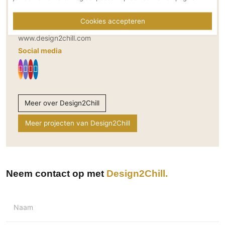
Bereikbaar via
Technologie
+31 (0)85 75 000 44
Cookies accepteren
info@design2chill.com
Audio/Video
www.design2chill.com
Thuisbioscoop
Social media
Domotica
Mirror TV
Fitnessapparatuur
Wifi
Meer over Design2Chill
Overig
Meer projecten van Design2Chill
Aannemers Interieur
Akoestiek
Binnenzwembaden
Neem contact op met
Design2Chill
Wellness
Wijnkelder en wijnkasten
Naam