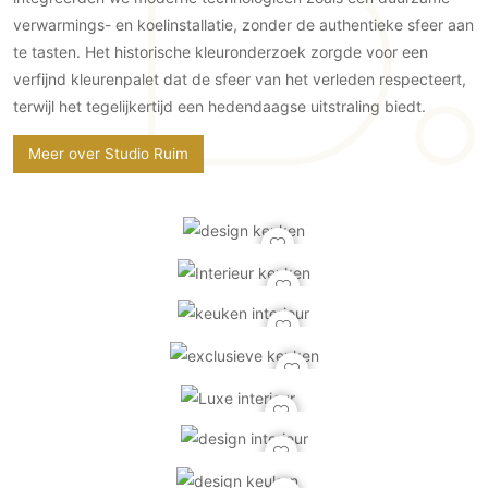
Gevelbekleding
Zonwering
Keukenaccessoires
verwarmings- en koelinstallatie, zonder de authentieke sfeer aan
Gevelstenen
Zakelijk
Keukenkranen
Zonwering buiten
te tasten. Het historische kleuronderzoek zorgde voor een
Houten gevelbekleding
verfijnd kleurenpalet dat de sfeer van het verleden respecteert,
Horeca
Stucwerk
Ramen en deuren
terwijl het tegelijkertijd een hedendaagse uitstraling biedt.
Kantoor
Schilderwerk buiten
Binnendeuren
Meer over Studio Ruim
Aluminium deuren
Houten deuren
Stalen deuren
Systeemwanden
Deurbeslag
Raambeslag
Meubelbeslag
Vloer
Vloeren
Beton Ciré vloeren