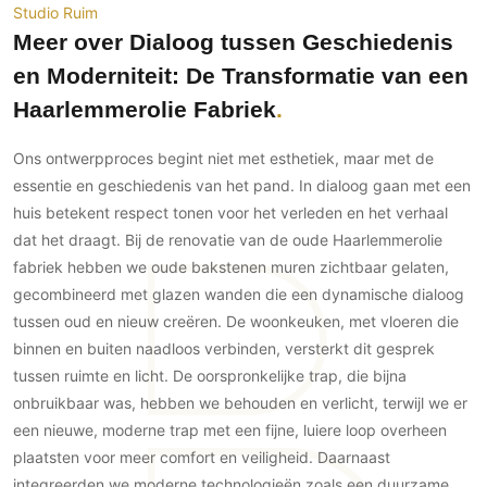
Ramen
Studio Ruim
Woondecoratie
Tuinmeubelen
Kinderkamer
Meer over Dialoog tussen Geschiedenis
Buitendeuren
Tuinverlichting
Serre/Veranda
Inrichting
en Moderniteit: De Transformatie van een
Deursystemen
Slaapkamer
Omheining
Roomdividers
Glazen wandsystemen
Haarlemmerolie Fabriek
Thuisbioscoop
Bedden
Vouwwanden
Hekwerken en poorten
Toilet
Ons ontwerpproces begint niet met esthetiek, maar met de
Meubels
Garagedeuren
Wellness
essentie en geschiedenis van het pand. In dialoog gaan met een
Zwemmen
Verlichting
Werkkamer
huis betekent respect tonen voor het verleden en het verhaal
Zonwering
Zwembad en zwemvijver
Haarden
Wijnkelder
dat het draagt. Bij de renovatie van de oude Haarlemmerolie
Zonwering
Tuin wellness
Glas
fabriek hebben we oude bakstenen muren zichtbaar gelaten,
Woonkamer
Buitenshutters
Interieurbouw
gecombineerd met glazen wanden die een dynamische dialoog
Vloer
tussen oud en nieuw creëren. De woonkeuken, met vloeren die
Buitenkijken
Trappen
Overig
Buitenvloeren
binnen en buiten naadloos verbinden, versterkt dit gesprek
Bijgebouw / Poolhouse
Autolift
Houten buitenvloeren
tussen ruimte en licht. De oorspronkelijke trap, die bijna
Keuken
Terrasoverkapping
onbruikbaar was, hebben we behouden en verlicht, terwijl we er
3D visualisaties
Natuursteen en keramiek
Keukens
Tuin
buitenvloeren
een nieuwe, moderne trap met een fijne, luiere loop overheen
Keukenapparatuur
Villa
Vlonders
Gevel
plaatsten voor meer comfort en veiligheid. Daarnaast
Keukenbladen
Zwembad
integreerden we moderne technologieën zoals een duurzame