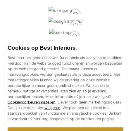
Technologie
Audio/Video
Thuisbioscoop
Domotica
Mirror TV
Cookies op Best Interiors
Fitnessapparatuur
Wifi
Best Interiors gebruikt zowel functionele als analytische cookies.
Hierdoor kan de website goed functioneren en worden bezoeken
op de website goed gemeten. Daarnaast kunnen er
Overig
marketingcookies worden geplaatst als je deze accepteert. Met
marketingcookies kunnen wij de ervaring op onze website
Aannemers Interieur
persoonlijker en meer gestroomlijnd maken. We kunnen je
Akoestiek
namelijk nuttige advertenties laten zien en zo je ervaring
persoonlijker maken. Meer informatie of je keuze wijzigen?
Binnenzwembaden
Cookievoorkeuren instellen
. Liever toch geen marketingcookies?
Wellness
Dan kun je deze hier
weigeren
. We plaatsen dan enkel het
standaardpakket van functionele en analytische cookies. Je kunt
Wijnkelder en wijnkasten
je voorkeuren later nog aanpassen op de voorkeuren pagina.