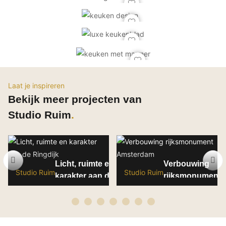
PVC vloeren
Gietvloeren
Houten vloeren
Natuursteen en keramiek vloeren
Vloerkleden
Laat je inspireren
Afwerking
Bekijk meer projecten van
Wandafwerking
Studio Ruim
Beton Ciré
Behang / Wandtextiel
Natuursteen en keramiek
Licht, ruimte en
Verbouwing
Leer
Studio Ruim
Studio Ruim
karakter aan de
rijksmonument
Schilderwerk
Ringdijk
Amsterdam
Stucwerk
Spuitwerk