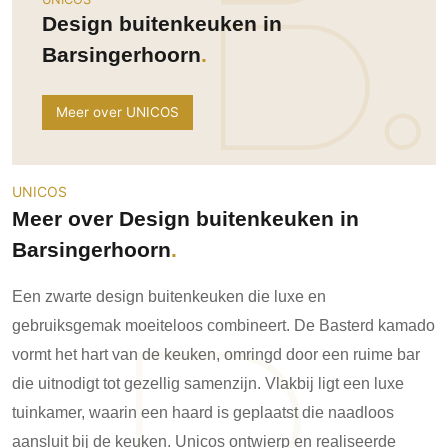
Ramen
Woondecoratie
Tuinmeubelen
Kinderkamer
Design buitenkeuken in
Buitendeuren
Tuinverlichting
Serre/Veranda
Barsingerhoorn
Inrichting
Deursystemen
Slaapkamer
Omheining
Roomdividers
Glazen wandsystemen
Thuisbioscoop
Meer over UNICOS
Bedden
Vouwwanden
Hekwerken en poorten
Toilet
Meubels
Garagedeuren
Wellness
Zwemmen
Verlichting
Werkkamer
UNICOS
Zonwering
Zwembad en zwemvijver
Haarden
Meer over Design buitenkeuken in
Wijnkelder
Zonwering
Tuin wellness
Glas
Barsingerhoorn
Woonkamer
Buitenshutters
Interieurbouw
Vloer
Buitenkijken
Een zwarte design buitenkeuken die luxe en
Trappen
Overig
Buitenvloeren
gebruiksgemak moeiteloos combineert. De Basterd kamado
Bijgebouw / Poolhouse
Autolift
Houten buitenvloeren
Keuken
vormt het hart van de keuken, omringd door een ruime bar
Terrasoverkapping
3D visualisaties
Natuursteen en keramiek
Keukens
die uitnodigt tot gezellig samenzijn. Vlakbij ligt een luxe
Tuin
buitenvloeren
Keukenapparatuur
tuinkamer, waarin een haard is geplaatst die naadloos
Villa
Vlonders
Gevel
Keukenbladen
aansluit bij de keuken. Unicos ontwierp en realiseerde
Zwembad