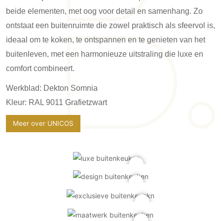
Gevelbekleding
Zonwering
Keukenaccessoires
beide elementen, met oog voor detail en samenhang. Zo
Gevelstenen
Zakelijk
Keukenkranen
Zonwering buiten
ontstaat een buitenruimte die zowel praktisch als sfeervol is,
Houten gevelbekleding
Horeca
ideaal om te koken, te ontspannen en te genieten van het
Stucwerk
Ramen en deuren
Kantoor
buitenleven, met een harmonieuze uitstraling die luxe en
Schilderwerk buiten
Binnendeuren
comfort combineert.
Aluminium deuren
Werkblad: Dekton Somnia
Houten deuren
Kleur: RAL 9011 Grafietzwart
Stalen deuren
Systeemwanden
Meer over UNICOS
Deurbeslag
Raambeslag
Meubelbeslag
Vloer
Vloeren
Beton Ciré vloeren