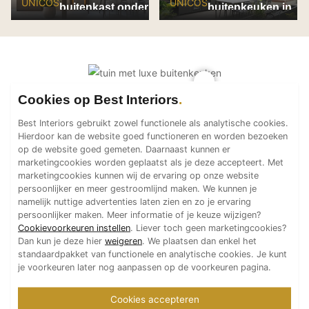
UNICOS
UNICOS
buitenkast onder
buitenkeuken in
Technologie
Linizio overkapping
Reeuwijk
Audio/Video
met doekzonwering
Thuisbioscoop
Domotica
Mirror TV
Cookies op Best Interiors
Fitnessapparatuur
Best Interiors gebruikt zowel functionele als analytische cookies.
Wifi
Hierdoor kan de website goed functioneren en worden bezoeken
op de website goed gemeten. Daarnaast kunnen er
marketingcookies worden geplaatst als je deze accepteert. Met
Overig
marketingcookies kunnen wij de ervaring op onze website
persoonlijker en meer gestroomlijnd maken. We kunnen je
Aannemers Interieur
namelijk nuttige advertenties laten zien en zo je ervaring
Akoestiek
persoonlijker maken. Meer informatie of je keuze wijzigen?
Cookievoorkeuren instellen
. Liever toch geen marketingcookies?
Binnenzwembaden
Dan kun je deze hier
weigeren
. We plaatsen dan enkel het
Wellness
standaardpakket van functionele en analytische cookies. Je kunt
je voorkeuren later nog aanpassen op de voorkeuren pagina.
Wijnkelder en wijnkasten
Cookies accepteren