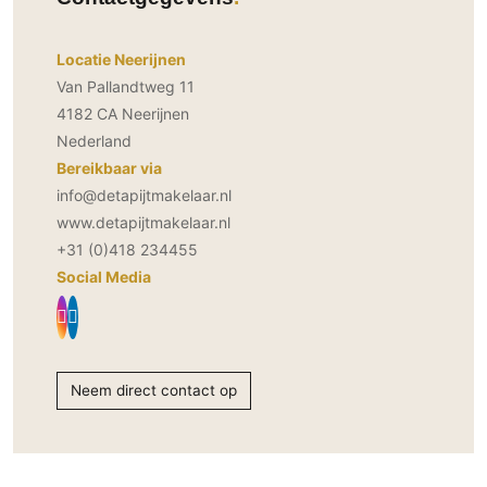
PVC vloeren
Gietvloeren
Locatie Neerijnen
Houten vloeren
Van Pallandtweg 11
4182 CA Neerijnen
Natuursteen en keramiek vloeren
Nederland
Vloerkleden
Bereikbaar via
info@detapijtmakelaar.nl
Afwerking
www.detapijtmakelaar.nl
Wandafwerking
+31 (0)418 234455
Beton Ciré
Social Media
Behang / Wandtextiel
Natuursteen en keramiek
Leer
Neem direct contact op
Schilderwerk
Stucwerk
Spuitwerk