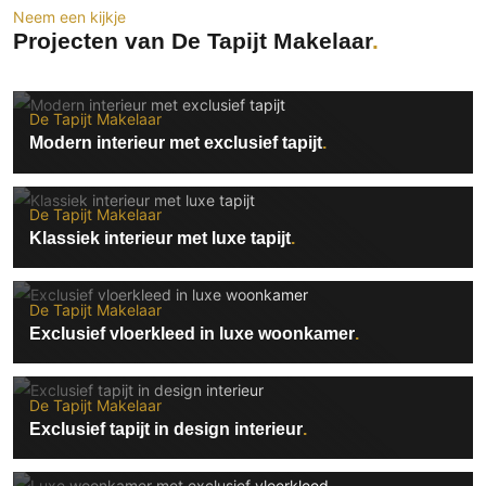
Neem een kijkje
Technologie
Projecten van De Tapijt Makelaar
Audio/Video
Thuisbioscoop
Domotica
De Tapijt Makelaar
Modern interieur met exclusief tapijt
Mirror TV
Fitnessapparatuur
Wifi
De Tapijt Makelaar
Klassiek interieur met luxe tapijt
Overig
Aannemers Interieur
De Tapijt Makelaar
Akoestiek
Exclusief vloerkleed in luxe woonkamer
Binnenzwembaden
Wellness
De Tapijt Makelaar
Wijnkelder en wijnkasten
Exclusief tapijt in design interieur