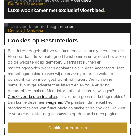
De Tapijt Makelaar
Luxe woonkamer met exclusief vloerkleed
De Tapijt Makelaar
Luxe vloerkleed in design interieur
Cookies op Best Interiors
Best Interiors gebruikt zowel functionele als analytische cookies.
Hierdoor kan de website goed functioneren en worden bezoeken
De Tapijt Makelaar
op de website goed gemeten. Daarnaast kunnen er
Exclusief vloerkleed in luxe interieur
marketingcookies worden geplaatst als je deze accepteert. Met
marketingcookies kunnen wij de ervaring op onze website
persoonlijker en meer gestroomlijnd maken. We kunnen je
De Tapijt Makelaar
namelijk nuttige advertenties laten zien en zo je ervaring
Luxe tapijt in design interieur
persoonlijker maken. Meer informatie of je keuze wijzigen?
Cookievoorkeuren instellen
. Liever toch geen marketingcookies?
Dan kun je deze hier
weigeren
. We plaatsen dan enkel het
standaardpakket van functionele en analytische cookies. Je kunt
De Tapijt Makelaar
je voorkeuren later nog aanpassen op de voorkeuren pagina.
Luxe woonkamer met exclusief tapijt
Cookies accepteren