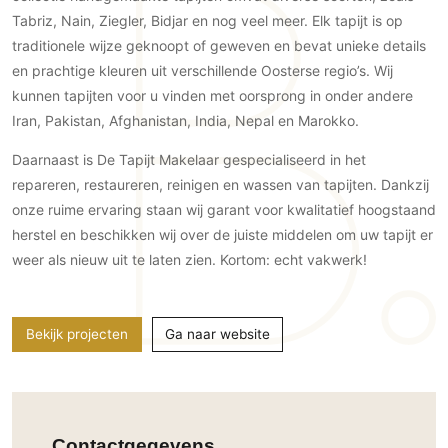
Gevelbekleding
Zonwering
Keukenaccessoires
Tabriz, Nain, Ziegler, Bidjar en nog veel meer. Elk tapijt is op
Gevelstenen
Zakelijk
traditionele wijze geknoopt of geweven en bevat unieke details
Keukenkranen
Zonwering buiten
Houten gevelbekleding
en prachtige kleuren uit verschillende Oosterse regio’s. Wij
Horeca
Stucwerk
Ramen en deuren
kunnen tapijten voor u vinden met oorsprong in onder andere
Kantoor
Schilderwerk buiten
Iran, Pakistan, Afghanistan, India, Nepal en Marokko.
Binnendeuren
Aluminium deuren
Daarnaast is De Tapijt Makelaar gespecialiseerd in het
repareren, restaureren, reinigen en wassen van tapijten. Dankzij
Houten deuren
onze ruime ervaring staan wij garant voor kwalitatief hoogstaand
Stalen deuren
herstel en beschikken wij over de juiste middelen om uw tapijt er
Systeemwanden
weer als nieuw uit te laten zien. Kortom: echt vakwerk!
Deurbeslag
Raambeslag
Meubelbeslag
Bekijk projecten
Ga naar website
Vloer
Vloeren
Beton Ciré vloeren
Contactgegevens