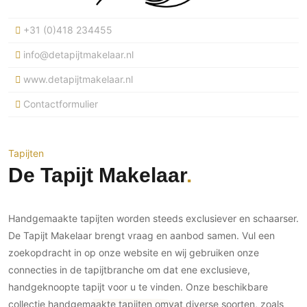
Ramen
Woondecoratie
Tuinmeubelen
Kinderkamer
Buitendeuren
+31 (0)418 234455
Tuinverlichting
Serre/Veranda
Inrichting
Deursystemen
Slaapkamer
info@detapijtmakelaar.nl
Omheining
Roomdividers
Glazen wandsystemen
Thuisbioscoop
www.detapijtmakelaar.nl
Bedden
Vouwwanden
Hekwerken en poorten
Toilet
Contactformulier
Meubels
Garagedeuren
Wellness
Zwemmen
Verlichting
Werkkamer
Zonwering
Zwembad en zwemvijver
Haarden
Wijnkelder
Tapijten
Zonwering
Tuin wellness
Glas
De Tapijt Makelaar
Woonkamer
Buitenshutters
Interieurbouw
Vloer
Buitenkijken
Trappen
Overig
Buitenvloeren
Handgemaakte tapijten worden steeds exclusiever en schaarser.
Bijgebouw / Poolhouse
Autolift
Houten buitenvloeren
De Tapijt Makelaar brengt vraag en aanbod samen. Vul een
Keuken
Terrasoverkapping
zoekopdracht in op onze website en wij gebruiken onze
3D visualisaties
Natuursteen en keramiek
Keukens
Tuin
buitenvloeren
connecties in de tapijtbranche om dat ene exclusieve,
Keukenapparatuur
Villa
Vlonders
handgeknoopte tapijt voor u te vinden. Onze beschikbare
Gevel
Keukenbladen
collectie handgemaakte tapijten omvat diverse soorten, zoals
Zwembad