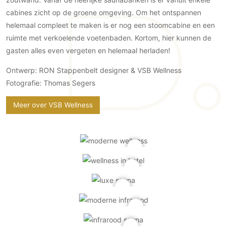
Gevelbekleding
Zonwering
Keukenaccessoires
cabines zicht op de groene omgeving. Om het ontspannen
Gevelstenen
Zakelijk
Keukenkranen
Zonwering buiten
helemaal compleet te maken is er nog een stoomcabine en een
Houten gevelbekleding
ruimte met verkoelende voetenbaden. Kortom, hier kunnen de
Horeca
Stucwerk
Ramen en deuren
gasten alles even vergeten en helemaal herladen!
Kantoor
Schilderwerk buiten
Binnendeuren
Ontwerp: RON Stappenbelt designer & VSB Wellness
Aluminium deuren
Fotografie: Thomas Segers
Houten deuren
Meer over VSB Wellness
Stalen deuren
Systeemwanden
Deurbeslag
Raambeslag
Meubelbeslag
Vloer
Vloeren
Beton Ciré vloeren