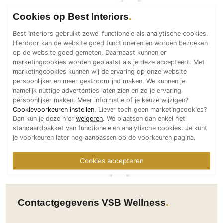
Technologie
Cookies op Best Interiors
Audio/Video
Best Interiors gebruikt zowel functionele als analytische cookies.
Thuisbioscoop
Hierdoor kan de website goed functioneren en worden bezoeken
op de website goed gemeten. Daarnaast kunnen er
Domotica
marketingcookies worden geplaatst als je deze accepteert. Met
Mirror TV
marketingcookies kunnen wij de ervaring op onze website
persoonlijker en meer gestroomlijnd maken. We kunnen je
Fitnessapparatuur
namelijk nuttige advertenties laten zien en zo je ervaring
Wifi
persoonlijker maken. Meer informatie of je keuze wijzigen?
Cookievoorkeuren instellen
. Liever toch geen marketingcookies?
Dan kun je deze hier
weigeren
. We plaatsen dan enkel het
Overig
standaardpakket van functionele en analytische cookies. Je kunt
Aannemers Interieur
je voorkeuren later nog aanpassen op de voorkeuren pagina.
Akoestiek
Cookies accepteren
Binnenzwembaden
Wellness
Wijnkelder en wijnkasten
Contactgegevens VSB Wellness