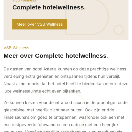
VSB Wellness
Ramen
Woondecoratie
Tuinmeubelen
Kinderkamer
Complete hotelwellness
Buitendeuren
Tuinverlichting
Serre/Veranda
Inrichting
Deursystemen
Slaapkamer
Meer over VSB Wellness
Omheining
Roomdividers
Glazen wandsystemen
Thuisbioscoop
Bedden
Vouwwanden
Hekwerken en poorten
Toilet
Meubels
Garagedeuren
VSB Wellness
Wellness
Zwemmen
Verlichting
Meer over Complete hotelwellness
Werkkamer
Zonwering
Zwembad en zwemvijver
Haarden
Wijnkelder
De gasten van hotel Asteria kunnen op deze prachtige wellness
Zonwering
Tuin wellness
Glas
Woonkamer
verdieping extra genieten én ontspannen tijdens hun verblijf.
Buitenshutters
Interieurbouw
Vloer
Naast al het moois dat het hotel heeft te bieden kan men in deze
Buitenkijken
Trappen
luxe wellnessruimte echt even bijtanken.
Overig
Buitenvloeren
Bijgebouw / Poolhouse
Autolift
Houten buitenvloeren
Ze kunnen kiezen voor de infrarood sauna in de prachtige ronde
Keuken
Terrasoverkapping
glascabine, met heerlijk zicht naar buiten. Ook zijn er drie
3D visualisaties
Natuursteen en keramiek
Keukens
Tuin
buitenvloeren
Finse sauna's om goed te ontspannen, waaronder ook een met
Keukenapparatuur
Villa
Vlonders
Gevel
een rustgevende fotowand en een cabine met een heerlijke
Keukenbladen
Zwembad
zoutwand. Vanaf de heerlijke saunabanken is er vanuit enkele