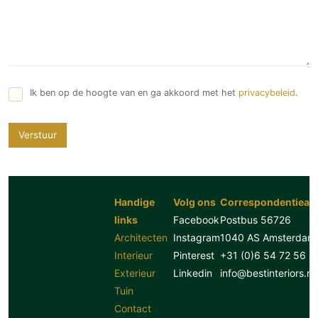
Ik ben op de hoogte van en ga akkoord met het
privacybeleid
.
Verstuur
Handige
Volg ons
Correspondentiead
links
Facebook
Postbus 56726
Architecten
Instagram
1040 AS Amsterdam
Interieur
Pinterest
+31 (0)6 54 72 56 8
Exterieur
Linkedin
info@bestinteriors.nl
Tuin
Contact