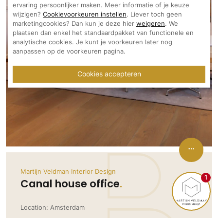
Ramen
ervaring persoonlijker maken. Meer informatie of je keuze
Woondecoratie
Tuinmeubelen
Kinderkamer
wijzigen?
Cookievoorkeuren instellen
. Liever toch geen
Buitendeuren
Tuinverlichting
Serre/Veranda
marketingcookies? Dan kun je deze hier
weigeren
. We
Inrichting
Deursystemen
plaatsen dan enkel het standaardpakket van functionele en
Slaapkamer
analytische cookies. Je kunt je voorkeuren later nog
Omheining
Roomdividers
Glazen wandsystemen
Thuisbioscoop
aanpassen op de voorkeuren pagina.
Bedden
Vouwwanden
Hekwerken en poorten
Toilet
Cookies accepteren
Meubels
Garagedeuren
Wellness
Zwemmen
Verlichting
Werkkamer
Zonwering
Zwembad en zwemvijver
Haarden
Wijnkelder
Zonwering
Tuin wellness
Glas
Woonkamer
Buitenshutters
Interieurbouw
Vloer
Buitenkijken
Trappen
Overig
Buitenvloeren
Bijgebouw / Poolhouse
Autolift
Houten buitenvloeren
Keuken
Martijn Veldman Interior Design
Terrasoverkapping
1
Canal house office
3D visualisaties
Natuursteen en keramiek
Keukens
Tuin
buitenvloeren
Keukenapparatuur
Villa
Vlonders
Gevel
Location: Amsterdam
Keukenbladen
Zwembad