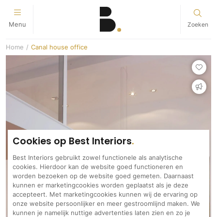
Duurzaamheid
Architecten
Inspiratie
Exterieur
Interieur
Tuin
Zoeken
Menu
Alles in Architecten
Alles in Interieur
Alles in Exterieur
Alles in Tuin
Alles in Duurzaamheid
Alles in Inspiratie
Home
/
Canal house office
Architecten
Badkamer
Realisatie
Realisatie
Duurzame oplossingen
Woonstijlen
Interieur
Badkamers
Bouwbegeleiding
Bijgebouwen
Airconditioning
Interieurstijlen
Exterieur
Sanitair
Bouwmanagement
Boomhutten
Isolatie
Binnenkijken
Tuin
Badkamer kranen
Serre / Veranda
Terrasoverkapping
Luchtbevochtigingsysstemen
Badkamer
Villabouw
Hoveniers / Tuinaanleg
Warmtepompen
Decoratie
Bar
Aannemers
Zonnepanelen
Cookies op Best Interiors
Inrichting
Interieurbeplanting
Bibliotheek
Dak
Kunst
Buitenkussens op maat
Dressing
Best Interiors gebruikt zowel functionele als analytische
cookies. Hierdoor kan de website goed functioneren en
Bloempotten en vazen
Dakbedekking
Buitenhaarden
Eetkamer
worden bezoeken op de website goed gemeten. Daarnaast
Raamdecoratie
Buitenkeukens
Fitnessruimte
Rieten daken
kunnen er marketingcookies worden geplaatst als je deze
accepteert. Met marketingcookies kunnen wij de ervaring op
Bloempotten en plantenbakken
Hal
Gordijnen
onze website persoonlijker en meer gestroomlijnd maken. We
Ramen en deuren
Kunst in de tuin
Keuken
Shutters
kunnen je namelijk nuttige advertenties laten zien en zo je