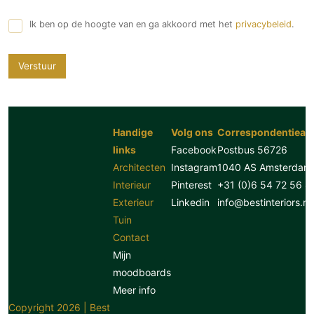
Ik ben op de hoogte van en ga akkoord met het
privacybeleid
.
Verstuur
Handige
Volg ons
Correspondentiead
links
Facebook
Postbus 56726
Architecten
Instagram
1040 AS Amsterdam
Interieur
Pinterest
+31 (0)6 54 72 56 8
Exterieur
Linkedin
info@bestinteriors.nl
Tuin
Contact
Mijn
moodboards
Meer info
Copyright 2026 | Best