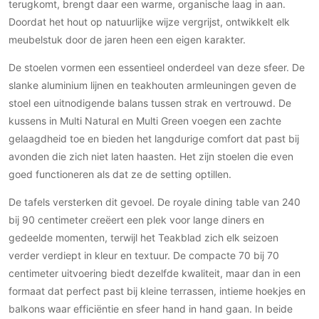
Gevelbekleding
terugkomt, brengt daar een warme, organische laag in aan.
Zonwering
Keukenaccessoires
Doordat het hout op natuurlijke wijze vergrijst, ontwikkelt elk
Gevelstenen
Zakelijk
Keukenkranen
Zonwering buiten
meubelstuk door de jaren heen een eigen karakter.
Houten gevelbekleding
Horeca
Stucwerk
De stoelen vormen een essentieel onderdeel van deze sfeer. De
Ramen en deuren
Kantoor
slanke aluminium lijnen en teakhouten armleuningen geven de
Schilderwerk buiten
Binnendeuren
stoel een uitnodigende balans tussen strak en vertrouwd. De
Aluminium deuren
kussens in Multi Natural en Multi Green voegen een zachte
Houten deuren
gelaagdheid toe en bieden het langdurige comfort dat past bij
Stalen deuren
avonden die zich niet laten haasten. Het zijn stoelen die even
Systeemwanden
goed functioneren als dat ze de setting optillen.
Deurbeslag
De tafels versterken dit gevoel. De royale dining table van 240
Raambeslag
bij 90 centimeter creëert een plek voor lange diners en
Meubelbeslag
gedeelde momenten, terwijl het Teakblad zich elk seizoen
verder verdiept in kleur en textuur. De compacte 70 bij 70
Vloer
centimeter uitvoering biedt dezelfde kwaliteit, maar dan in een
formaat dat perfect past bij kleine terrassen, intieme hoekjes en
Vloeren
balkons waar efficiëntie en sfeer hand in hand gaan. In beide
Beton Ciré vloeren