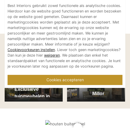
Best Interiors gebruikt zowel functionele als analytische cookies.
Hierdoor kan de website goed functioneren en worden bezoeken
op de website goed gemeten. Daarnaast kunnen er
marketingcookies worden geplaatst als je deze accepteert. Met
marketingcookies kunnen wij de ervaring op onze website
persoonlijker en meer gestroomlijnd maken. We kunnen je
namelijk nuttige advertenties laten zien en zo je ervaring
Laat je inspireren
persoonlijker maken. Meer informatie of je keuze wijzigen?
Cookievoorkeuren instellen
. Liever toch geen marketingcookies?
Bekijk meer projecten van
Dan kun je deze hier
weigeren
. We plaatsen dan enkel het
Yoi
standaardpakket van functionele en analytische cookies. Je kunt
je voorkeuren later nog aanpassen op de voorkeuren pagina.
Cookies accepteren
Exclusieve
Millor
Yoi
Yoi
tuinmeubelen in
villatuin Dee