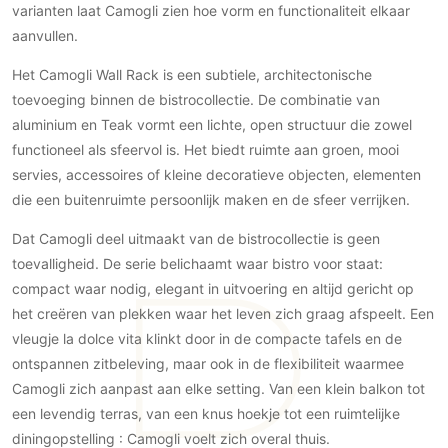
varianten laat Camogli zien hoe vorm en functionaliteit elkaar
PVC vloeren
aanvullen.
Gietvloeren
Het Camogli Wall Rack is een subtiele, architectonische
Houten vloeren
toevoeging binnen de bistrocollectie. De combinatie van
Natuursteen en keramiek vloeren
aluminium en Teak vormt een lichte, open structuur die zowel
Vloerkleden
functioneel als sfeervol is. Het biedt ruimte aan groen, mooi
servies, accessoires of kleine decoratieve objecten, elementen
Afwerking
die een buitenruimte persoonlijk maken en de sfeer verrijken.
Wandafwerking
Dat Camogli deel uitmaakt van de bistrocollectie is geen
Beton Ciré
toevalligheid. De serie belichaamt waar bistro voor staat:
Behang / Wandtextiel
compact waar nodig, elegant in uitvoering en altijd gericht op
Natuursteen en keramiek
het creëren van plekken waar het leven zich graag afspeelt. Een
Leer
vleugje la dolce vita klinkt door in de compacte tafels en de
Schilderwerk
ontspannen zitbeleving, maar ook in de flexibiliteit waarmee
Camogli zich aanpast aan elke setting. Van een klein balkon tot
Stucwerk
een levendig terras, van een knus hoekje tot een ruimtelijke
Spuitwerk
diningopstelling : Camogli voelt zich overal thuis.