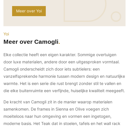
Ramen
Woondecoratie
Tuinmeubelen
Kinderkamer
Meer over Yoi
Buitendeuren
Tuinverlichting
Serre/Veranda
Inrichting
Deursystemen
Slaapkamer
Omheining
Roomdividers
Glazen wandsystemen
Thuisbioscoop
Yoi
Bedden
Vouwwanden
Hekwerken en poorten
Toilet
Meer over Camogli
Meubels
Garagedeuren
Wellness
Zwemmen
Verlichting
Elke collectie heeft een eigen karakter. Sommige overtuigen
Werkkamer
Zonwering
Zwembad en zwemvijver
Haarden
door luxe materialen, andere door een uitgesproken vormtaal.
Wijnkelder
Zonwering
Tuin wellness
Camogli onderscheidt zich door iets subtielers: een
Glas
Woonkamer
Buitenshutters
vanzelfsprekende harmonie tussen modern design en natuurlijke
Interieurbouw
Vloer
warmte. Het is een serie die rust brengt zonder stil te vallen en
Buitenkijken
Trappen
Overig
die elke buitenruimte een verfijnde, huiselijke kwaliteit meegeeft.
Buitenvloeren
Bijgebouw / Poolhouse
Autolift
Houten buitenvloeren
Keuken
De kracht van Camogli zit in de manier waarop materialen
Terrasoverkapping
3D visualisaties
Natuursteen en keramiek
samenkomen. De frames in Sienna en Olive voegen zich
Keukens
Tuin
buitenvloeren
moeiteloos naar hun omgeving en vormen een ingetogen,
Keukenapparatuur
Villa
Vlonders
Gevel
moderne basis. Het Teak dat in stoelen, tafels en het wall rack
Keukenbladen
Zwembad