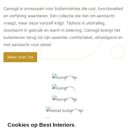
Technologie
Camogli is ontworpen voor buitenruimtes die rust, functionaliteit
Audio/Video
en verfijning waarderen. Een collectie die niet om aandacht
vraagt, maar deze vanzelf krijgt. Tijdloos in uitstraling,
Thuisbioscoop
doordacht in gebruik en warm in beleving: Camogli brengt het
Domotica
buitenleven terug tot zijn essentie: comfortabel, uitnodigend en
Mirror TV
met aandacht voor detail.
Fitnessapparatuur
Wifi
Meer over Yoi
Overig
Aannemers Interieur
Akoestiek
Binnenzwembaden
Wellness
Wijnkelder en wijnkasten
Cookies op Best Interiors