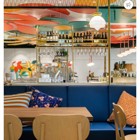
Technologie
Audio/Video
Thuisbioscoop
Domotica
Mirror TV
Fitnessapparatuur
Wifi
Overig
Aannemers Interieur
Akoestiek
Binnenzwembaden
Wellness
Wijnkelder en wijnkasten