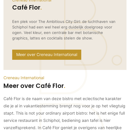
Creneau International
Ramen
Woondecoratie
Tuinmeubelen
Kinderkamer
Café Flor
Buitendeuren
Tuinverlichting
Serre/Veranda
Inrichting
Deursystemen
Slaapkamer
Een plek voor The Ambitious City Girl: de luchthaven van
Omheining
Schiphol had een wel heel erg duidelijk doelgroep voor
Roomdividers
Glazen wandsystemen
Thuisbioscoop
ogen. Veel kleur, een centrale bar met botanische
Bedden
Vouwwanden
Hekwerken en poorten
graphics, lattes en cocktails stelen de show.
Toilet
Meubels
Garagedeuren
Wellness
Zwemmen
Verlichting
Meer over Creneau International
Werkkamer
Zonwering
Zwembad en zwemvijver
Haarden
Wijnkelder
Zonwering
Tuin wellness
Glas
Woonkamer
Buitenshutters
Creneau International
Interieurbouw
Vloer
Meer over Café Flor
Buitenkijken
Trappen
Overig
Buitenvloeren
Bijgebouw / Poolhouse
Café Flor is de naam van deze bistro met eclectische karakter
Autolift
Houten buitenvloeren
Keuken
Terrasoverkapping
die je al in vakantiestemming brengt nog voor je op het vliegtuig
3D visualisaties
Natuursteen en keramiek
Keukens
Tuin
buitenvloeren
stapt. This is not your ordinary airport bistro: het is het enige full
Keukenapparatuur
service restaurant in Schiphol, bediening aan tafel is hier
Villa
Vlonders
Gevel
Keukenbladen
vanzelfsprekend. In Café Flor geniet je overigens van heerlijke
Zwembad