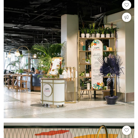
PVC vloeren
Gietvloeren
Houten vloeren
Natuursteen en keramiek vloeren
Vloerkleden
Afwerking
Wandafwerking
Beton Ciré
Behang / Wandtextiel
Natuursteen en keramiek
Leer
Schilderwerk
Stucwerk
Spuitwerk