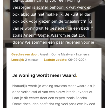
Een totaalinrichting voor een woning
Ramen
Woondecoratie
Tuinmeubelen
Kinderkamer
verzorgen is echter behoorlijk wat werk en
Buitendeuren
Tuinverlichting
Serre/Veranda
ook absoluut niet makkelijk. Je kunt er dan
Inrichting
Deursystemen
Slaapkamer
ook ook voor kiezen om de totaalinrichting
Omheining
Roomdividers
Glazen wandsystemen
Thuisbioscoop
van je woning uit te besteden bij een bedrijf
Bedden
Vouwwanden
Hekwerken en poorten
Toilet
zoals Anselm Oome. Waarom je dat zou
Meubels
Garagedeuren
Wellness
Zwemmen
doen? We sommen een paar redenen voor je
Verlichting
Werkkamer
Zonwering
op!
Zwembad en zwemvijver
Haarden
Wijnkelder
Geschreven door:
Anselm Oome Maatwerk Interieurs
Zonwering
Tuin wellness
Glas
Leestijd:
2 minuten
Laatste update:
09-09-2024
Woonkamer
Buitenshutters
Interieurbouw
Vloer
Buitenkijken
Trappen
Je woning wordt meer waard
Overig
Buitenvloeren
Bijgebouw / Poolhouse
Autolift
Houten buitenvloeren
Keuken
Natuurlijk wordt je woning sowieso meer waard als je
Terrasoverkapping
3D visualisaties
Natuursteen en keramiek
Keukens
deze verbouwd of van een nieuw interieur voorziet.
Tuin
buitenvloeren
Laat je dit echter door een expert zoals Anselm
Keukenapparatuur
Villa
Vlonders
Gevel
Oome doen, dan heeft dat erg veel positieve invloed
Keukenbladen
Zwembad