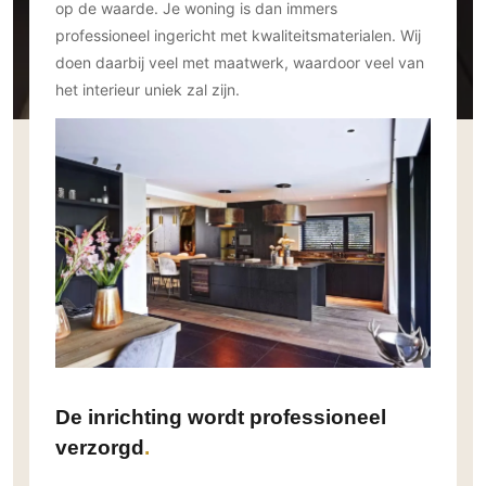
Gevelbekleding
op de waarde. Je woning is dan immers
Zonwering
Keukenaccessoires
professioneel ingericht met kwaliteitsmaterialen. Wij
Gevelstenen
Zakelijk
Keukenkranen
Zonwering buiten
doen daarbij veel met maatwerk, waardoor veel van
Houten gevelbekleding
Horeca
het interieur uniek zal zijn.
Stucwerk
Ramen en deuren
Kantoor
Schilderwerk buiten
Binnendeuren
Aluminium deuren
Houten deuren
Stalen deuren
Systeemwanden
Deurbeslag
Raambeslag
Meubelbeslag
Vloer
De inrichting wordt professioneel
verzorgd
Vloeren
Beton Ciré vloeren