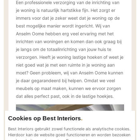
Een professionele verzorging van de inrichting van
PVC vloeren
je woning is natuurlijk hartstikke fijn. Het zorgt er
Gietvloeren
immers voor dat je zeker weet dat je woning op de
Houten vloeren
best mogelijke manier wordt ingericht. Wij van
Anselm Oome hebben erg veel ervaring met het
Natuursteen en keramiek vloeren
inrichten van woningen en komen dan ook graag bij
Vloerkleden
je langs om de totaalinrichting van jouw huis te
verzorgen. Heeft je woning lastige hoeken of weet je
Afwerking
niet goed wat je met een ruimte in je woning aan
Wandafwerking
moet? Geen probleem, wij van Anselm Oome kunnen
Beton Ciré
je daar gegarandeerd bij helpen. Omdat we veel
Behang / Wandtextiel
meubels op maat maken, kunnen we ervoor zorgen
Natuursteen en keramiek
dat alles perfect past, ook in de lastige hoekjes.
Leer
Schilderwerk
Cookies op Best Interiors
Stucwerk
Best Interiors gebruikt zowel functionele als analytische cookies.
Spuitwerk
Hierdoor kan de website goed functioneren en worden bezoeken