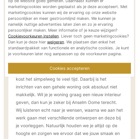
op de website goed gemeten. Daarnaast kunnen er
Technologie
marketingcookies worden geplaatst als je deze accepteert. Met
marketingcookies kunnen wij de ervaring op onze website
Audio/Video
persoonlijker en meer gestroomlijnd maken. We kunnen je
namelijk nuttige advertenties laten zien en zo je ervaring
Thuisbioscoop
persoonlijker maken. Meer informatie of je keuze wijzigen?
Domotica
Cookievoorkeuren instellen
. Liever toch geen marketingcookies?
Dan kun je deze hier
weigeren
. We plaatsen dan enkel het
Mirror TV
standaardpakket van functionele en analytische cookies. Je kunt
Het scheelt jou een hoop tijd en werk
Fitnessapparatuur
je voorkeuren later nog aanpassen op de voorkeuren pagina.
Wifi
Sommige mensen vinden het erg leuk om een
Cookies accepteren
woning in te richten, maar voor de meeste mensen
Overig
kost het simpelweg te veel tijd. Daarbij is het
Aannemers Interieur
inrichten van een gehele woning ook absoluut niet
makkelijk. Wil je je woning graag een nieuw interieur
Akoestiek
geven, dan kun je zeker bij Anselm Oome terecht.
Binnenzwembaden
Wij luisteren echt naar je wensen, waarna we aan het
Wellness
werk gaan met verschillende ontwerpen en deze bij
Wijnkelder en wijnkasten
je voorleggen. Natuurlijk houden we je altijd op de
hoogte en zorgen we ervoor dat we jouw smaak en