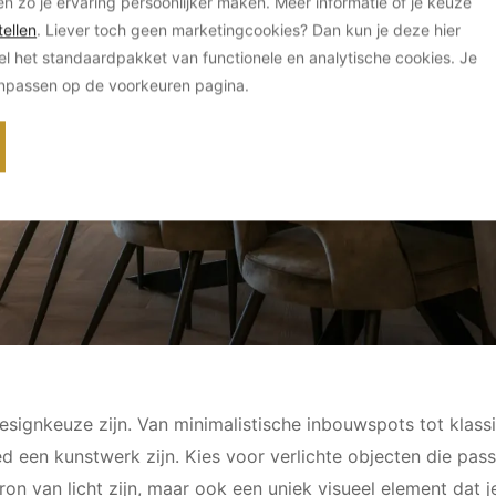
en zo je ervaring persoonlijker maken. Meer informatie of je keuze
ellen
. Liever toch geen marketingcookies? Dan kun je deze hier
el het standaardpakket van functionele en analytische cookies. Je
anpassen op de voorkeuren pagina.
esignkeuze zijn. Van minimalistische inbouwspots tot klassi
 een kunstwerk zijn. Kies voor verlichte objecten die passen 
on van licht zijn, maar ook een uniek visueel element dat j