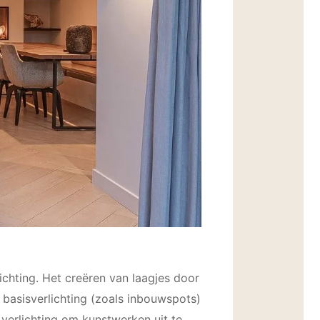
lichting. Het creëren van laagjes door
basisverlichting (zoals inbouwspots)
verlichting om kunstwerken uit te