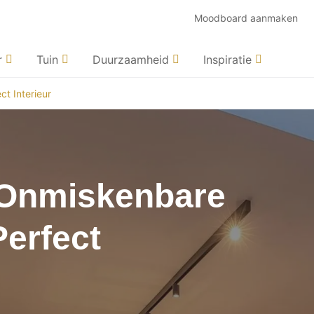
Moodboard aanmaken
r
Tuin
Duurzaamheid
Inspiratie
ct Interieur
e Onmiskenbare
Perfect