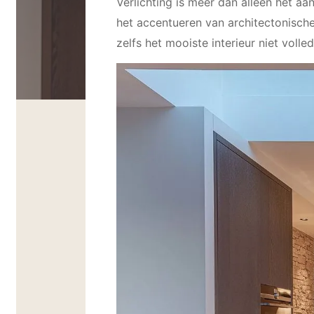
Verlichting is meer dan alleen het aa
het accentueren van architectonische
zelfs het mooiste interieur niet volled