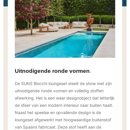
Gevelbekleding
Zonwering
Keukenaccessoires
Gevelstenen
Zakelijk
Keukenkranen
Zonwering buiten
Houten gevelbekleding
Horeca
Stucwerk
Ramen en deuren
Kantoor
Schilderwerk buiten
Binnendeuren
Aluminium deuren
Houten deuren
Stalen deuren
Uitnodigende ronde vormen
Systeemwanden
Deurbeslag
De SUNS Blocchi loungeset steelt de show met zijn
Raambeslag
uitnodigende ronde vormen en volledig stoffen
Meubelbeslag
afwerking. Het is een waar designobject dat letterlijk
de sfeer van een modern interieur naar buiten haalt.
Vloer
Naast het speelse en opvallende design is de
Vloeren
loungeset afgewerkt met hoogwaardige buitenstof
van Spaans fabricaat. Deze stof heeft aan de
Beton Ciré vloeren