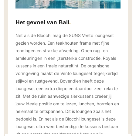
Technologie
Audio/Video
Het gevoel van Bali
Thuisbioscoop
Domotica
Net als de Blocchi mag de SUNS Vento loungeset
Mirror TV
gezien worden. Een teakhouten frame met fijne
rondingen en strakke afwerking. Open rug- en
Fitnessapparatuur
armleuningen in een ijzersterke constructie. Royale
Wifi
kussens in een fraaie natureltint. De organische
vormgeving maakt de Vento loungeset tegelijkertijd
Overig
stijlvol en rustgevend. Bovendien heeft deze
Aannemers Interieur
loungeset een extra diepe en daardoor zeer relaxte
Akoestiek
zit. Met de ruim aanwezige sierkussens creëer jij
Binnenzwembaden
jouw ideale positie om te lezen, lunchen, borrelen en
Wellness
helemaal te ontspannen. Dit is loungen zoals het
bedoeld is. En net als de Blocchi loungeset is deze
Wijnkelder en wijnkasten
loungeset ultra weerbestendig: de kussens bestaan
uit een eersteklas sneldrogende kern en zijn