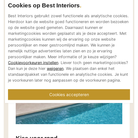
Cookies op Best Interiors
afgewerkt met een premium buitenstof die
waterafstotend en kleurvast is. Met andere
Best Interiors gebruikt zowel functionele als analytische cookies.
woorden: de hoogwaardige materialen en afwerking
Hierdoor kan de website goed functioneren en worden bezoeken
op de website goed gemeten. Daarnaast kunnen er
zorgen ervoor dat de loungeset in elke omgeving tot
marketingcookies worden geplaatst als je deze accepteert. Met
zijn recht komt.
marketingcookies kunnen wij de ervaring op onze website
persoonlijker en meer gestroomlijnd maken. We kunnen je
namelijk nuttige advertenties laten zien en zo je ervaring
persoonlijker maken. Meer informatie of je keuze wijzigen?
Cookievoorkeuren instellen
. Liever toch geen marketingcookies?
Dan kun je deze hier
weigeren
. We plaatsen dan enkel het
standaardpakket van functionele en analytische cookies. Je kunt
je voorkeuren later nog aanpassen op de voorkeuren pagina.
Cookies accepteren