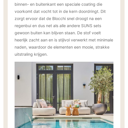
binnen- en buitenkant een speciale coating die
PVC vloeren
voorkomt dat vocht tot in de kern doordringt. Dit
Gietvloeren
zorgt ervoor dat de Blocchi snel droogt na een
Houten vloeren
regenbui en dus net als alle andere SUNS sets
Natuursteen en keramiek vloeren
gewoon buiten kan blijven staan. De stof voelt
Vloerkleden
heerlijk zacht aan en is stijlvol verwerkt met minimale
naden, waardoor de elementen een mooie, strakke
Afwerking
uitstraling krijgen.
Wandafwerking
Beton Ciré
Behang / Wandtextiel
Natuursteen en keramiek
Leer
Schilderwerk
Stucwerk
Spuitwerk