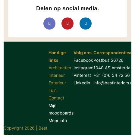
Delen op social media
Handige
Volg ons
Correspondentiead
links
Facebook
Postbus 56726
Architecten
Instagram
1040 AS Amsterdam
Interieur
Pinterest
+31 (0)6 54 72 56 8
Exterieur
Linkedin
info@bestinteriors.nl
Tuin
Contact
Mijn
moodboards
Meer info
Copyright 2026 | Best