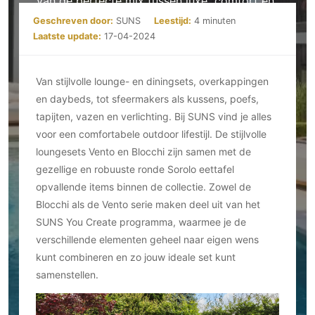
van de perfecte mix tussen luxe, comfort en
Ramen
Woondecoratie
Tuinmeubelen
Kinderkamer
design.
Geschreven door:
SUNS
Leestijd:
4 minuten
Buitendeuren
Tuinverlichting
Serre/Veranda
Laatste update:
17-04-2024
Inrichting
Deursystemen
Slaapkamer
Omheining
Roomdividers
Glazen wandsystemen
Thuisbioscoop
Van stijlvolle lounge- en diningsets, overkappingen
Bedden
Vouwwanden
Hekwerken en poorten
Toilet
en daybeds, tot sfeermakers als kussens, poefs,
Meubels
Garagedeuren
Wellness
tapijten, vazen en verlichting. Bij SUNS vind je alles
Zwemmen
Verlichting
Werkkamer
voor een comfortabele outdoor lifestijl. De stijlvolle
Zonwering
Zwembad en zwemvijver
Haarden
loungesets Vento en Blocchi zijn samen met de
Wijnkelder
Zonwering
Tuin wellness
gezellige en robuuste ronde Sorolo eettafel
Glas
Woonkamer
Buitenshutters
opvallende items binnen de collectie. Zowel de
Interieurbouw
Vloer
Blocchi als de Vento serie maken deel uit van het
Buitenkijken
Trappen
Overig
Buitenvloeren
SUNS You Create programma, waarmee je de
Bijgebouw / Poolhouse
verschillende elementen geheel naar eigen wens
Autolift
Houten buitenvloeren
Keuken
Terrasoverkapping
kunt combineren en zo jouw ideale set kunt
3D visualisaties
Natuursteen en keramiek
Keukens
Tuin
buitenvloeren
samenstellen.
Keukenapparatuur
Villa
Vlonders
Gevel
Keukenbladen
Zwembad